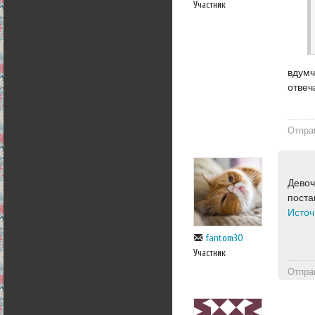
Участник
вдумч
отвеч
Отпра
Девоч
поста
Источ
fantom30
Участник
Отпра