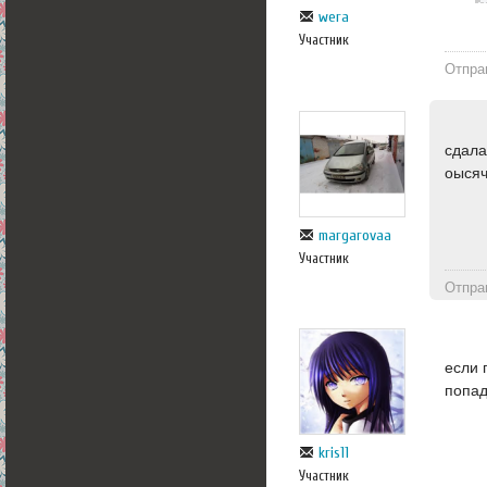
wera
Участник
Отпра
сдала
оысяч
margarovaa
Участник
Отпра
если 
попад
kris11
Участник