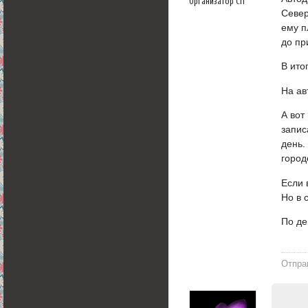
Организатор СП
Север
ему п
до пр
В ито
На ав
А вот
запис
день.
городе
Если 
Но в 
По де
Отпра