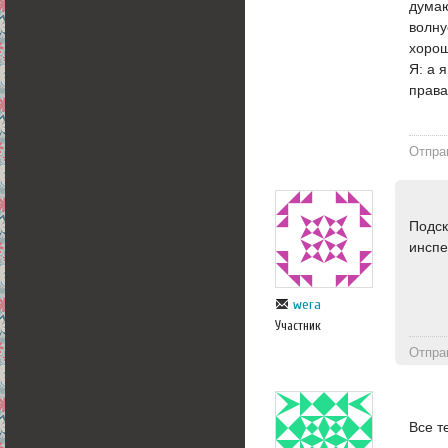
думаю
волну
хорош
Я: а 
права
Отпра
Подск
инспе
wera
Участник
Отпра
Все т