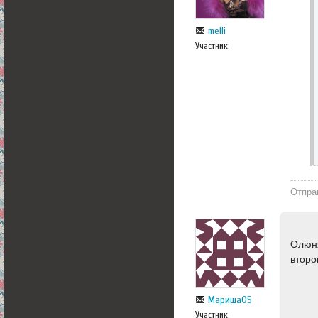
melli
Участник
Отпра
Олюня
второ
Мариша05
Участник