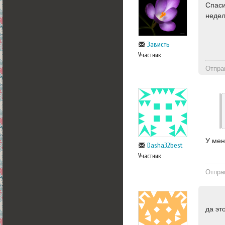
Спаси
недел
Зависть
Участник
Отпра
У мен
Dasha32best
Участник
Отпра
да эт