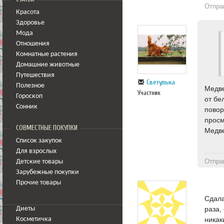
Отпра
Красота
Здоровье
Мода
Отношения
Комнатные растения
Домашние животные
Путешествия
Светулька
Полезное
Медве
Участник
Гороскоп
от бе
Сонник
повор
просм
СОВМЕСТНЫЕ ПОКУПКИ
Медв
Список закупок
Для взрослых
Отпра
Детские товары
Зарубежные покупки
Прочие товары
Сдала
раза,
Диеты
никак
Косметичка