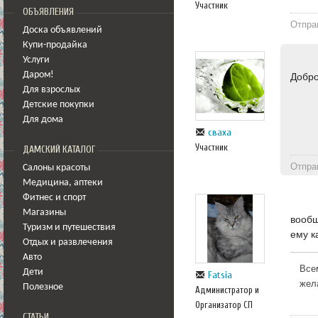
Участник
ОБЪЯВЛЕНИЯ
Отпра
Доска объявлений
Купи-продайка
Услуги
Даром!
Добро
Для взрослых
Детские покупки
Для дома
сваха
Участник
ДАМСКИЙ КАТАЛОГ
Отпра
Салоны красоты
Медицина
,
аптеки
Фитнес и спорт
Магазины
вообщ
Туризм и путешествия
ему к
Отдых и развлечения
Авто
Все
Дети
Fatsia
жел
Полезное
Администратор и
Организатор СП
СТАТЬИ