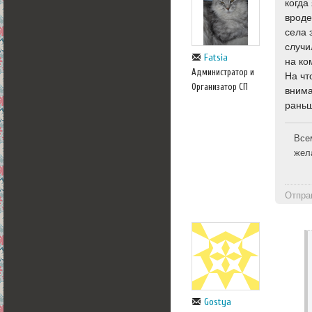
когда
вроде
села 
случи
Fatsia
на ко
Администратор и
На чт
Организатор СП
внима
раньш
Все
жел
Отпра
Gostya