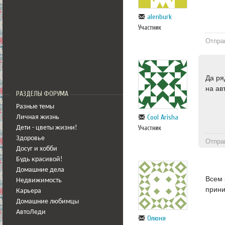
alenburk
Участник
Отпра
Да ря
на ав
РАЗДЕЛЫ ФОРУМА
Разные темы
Cool Arisha
Личная жизнь
Участник
Дети - цветы жизни!
Здоровье
Отпра
Досуг и хобби
Будь красивой!
Домашние дела
Всем 
Недвижимость
прини
Карьера
Домашние любимцы
АвтоЛеди
Олюня