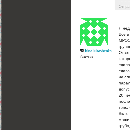
Отпра
Я нед
Все в
МРЭО,
групп
irina lukashenko
Ответ
Участник
котор
сдала
сдава
не сл
парал
допус
20 че
после
трясл
Включ
машин
грубо