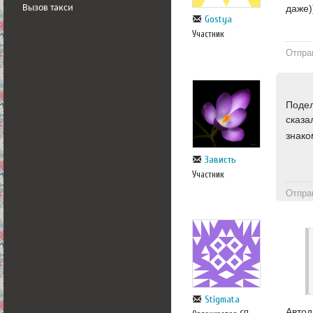
даже)
Вызов такси
Gostya
Участник
Отпра
Подел
сказа
знако
Зависть
Участник
Отпра
Stigmata
Автод