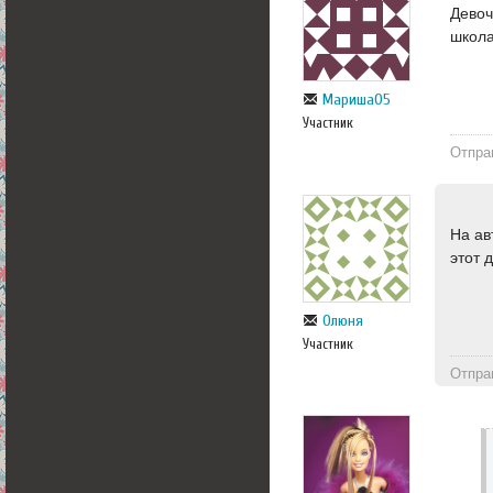
Девоч
школа
Мариша05
Участник
Отпра
На ав
этот 
Олюня
Участник
Отпра