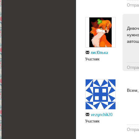
Отпра
Девоч
нужно
автош
лисЮлька
Участник
Отпра
Всем,
vezynchik20
Участник
Отпра