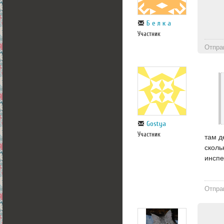
Б е л к а
Участник
Отпра
Gostya
Участник
там д
сколь
инспе
Отпра