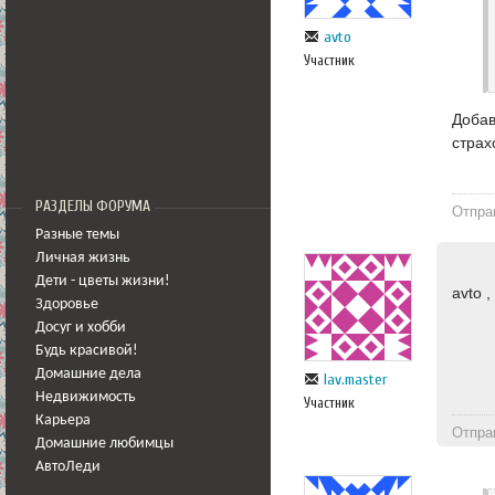
avto
Участник
Добав
страх
РАЗДЕЛЫ ФОРУМА
Отпра
Разные темы
Личная жизнь
Дети - цветы жизни!
avto 
Здоровье
Досуг и хобби
Будь красивой!
Домашние дела
lav.master
Недвижимость
Участник
Карьера
Отпра
Домашние любимцы
АвтоЛеди