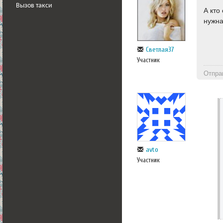
Вызов такси
А кто
нужна
Светлая37
Участник
Отпра
avto
Участник