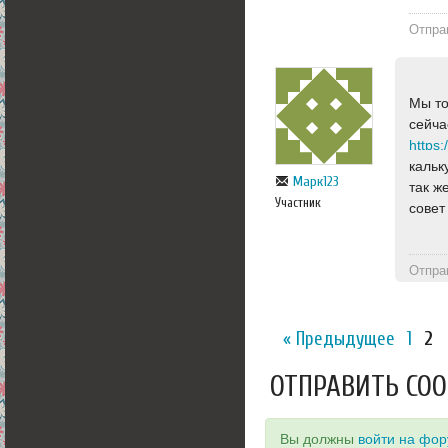
Отпра
Мы то
сейча
https:
кальк
Марк123
так ж
Участник
совет
Отпра
« Предыдущее
1
2
ОТПРАВИТЬ СО
Вы должны
войти на фо