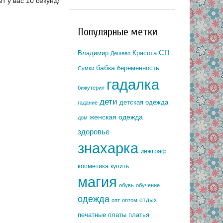
т у вас 10 секунд!
Популярные метки
СП
Владимир
Красота
Дешево
бабка
беременность
Сумки
гадалка
бижутерия
дети
детская одежда
гадание
женская одежда
дом
здоровье
знахарка
инжграф
косметика
купить
магия
обувь
обучение
одежда
отдых
опт
оптом
печатные платы
платья