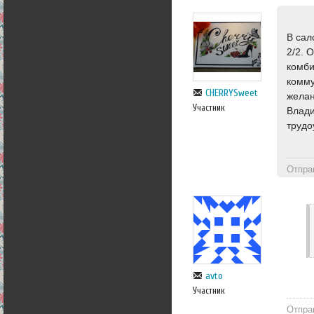
В сал
2/2. 
комби
комму
CHERRYSweet
желан
Участник
Влади
трудо
Отпра
avto
Участник
Отпра