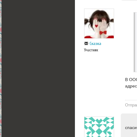
Сказка
Участник
В ООО
адре
Отпра
спаси