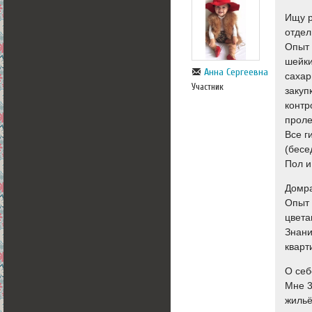
Ищу р
отдел
Опыт 
шейки
Анна Сергеевна
сахар
Участник
закуп
контр
проле
Все г
(бесе
Пол и
Домра
Опыт 
цвет
Знани
кварт
О себ
Мне 3
жильё