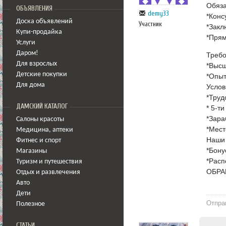
Обяза
ОБЪЯВЛЕНИЯ
demy33
*Конс
Доска объявлений
Участник
*Закл
Купи-продайка
*Прям
Услуги
Даром!
Требо
Для взрослых
*Высш
Детские покупки
*Опыт
Для дома
Услов
*Труд
ДАМСКИЙ КАТАЛОГ
* 5-т
*Зара
Салоны красоты
*Мест
Медицина
,
аптеки
Наши
Фитнес и спорт
*Бону
Магазины
*Расп
Туризм и путешествия
ОБРА
Отдых и развлечения
Авто
Дети
Отпра
Полезное
СТАТЬИ