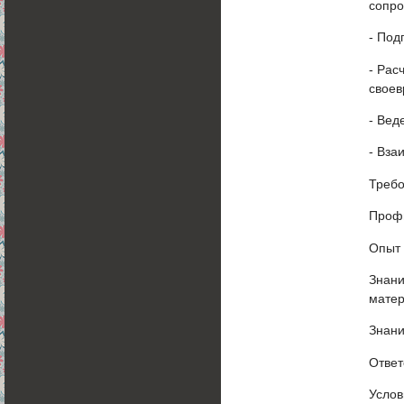
сопро
- Под
- Рас
своев
- Вед
- Вза
Требо
Проф
Опыт 
Знани
мате
Знани
Ответ
Услов