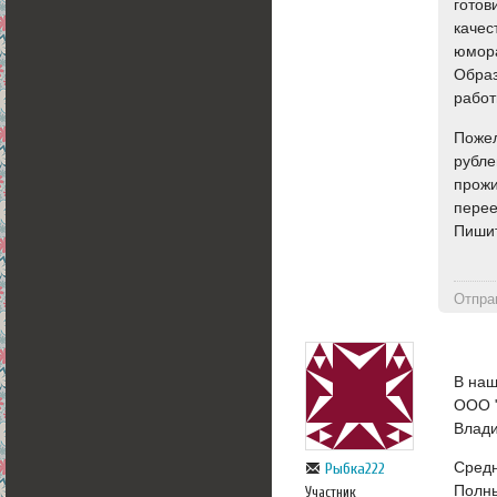
готов
качес
юмора
Обра
работ
Пожел
рубле
прожи
перее
Пишит
Отпра
В наш
ООО 
Влад
Средн
Рыбка222
Полны
Участник