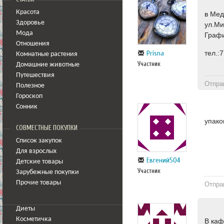
Красота
в Мед
Здоровье
ул.Ми
Мода
Графи
Отношения
тел.:
Prisna
Комнатные растения
Участник
Домашние животные
Путешествия
Отпра
Полезное
Гороскоп
Сонник
упако
СОВМЕСТНЫЕ ПОКУПКИ
Список закупок
Для взрослых
Евгений504
Детские товары
Участник
Зарубежные покупки
Прочие товары
Отпра
Диеты
Косметичка
В каф