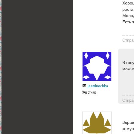
Хорош
роста
Молод
Есть 
Отпра
В гос
можно
jasminochka
Участник
Отпра
Здрав
комун