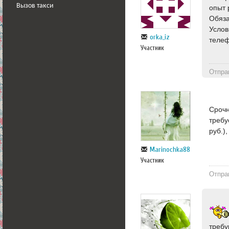
Вызов такси
опыт 
Обяза
Услов
orka_iz
телеф
Участник
Отпра
Срочн
требу
руб.)
Marinochka88
Участник
Отпра
требу