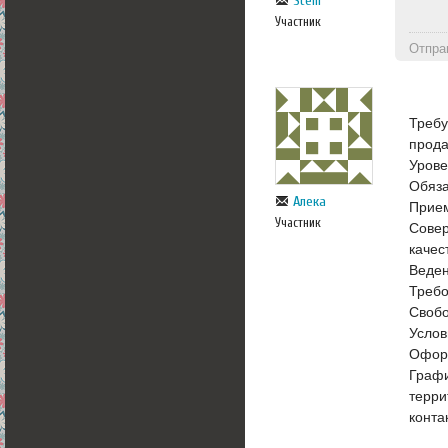
Stelli
Участник
Отпра
Требу
прода
Урове
Обяза
Алека
Прием
Участник
Совер
качес
Веден
Требо
Свобо
Услов
Офор
Графи
терри
конта