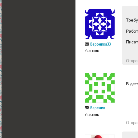
Требу
Работ
Писат
Вероника33
Участник
Отпра
В дет
Вареник
Участник
Отпра