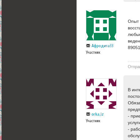
Опыт 
восст
любые
веден
Афродита33
8905
Участник
Отпра
В инт
посто
Обяза
предп
orka_iz
- при
Участник
услуг
- раб
обслу