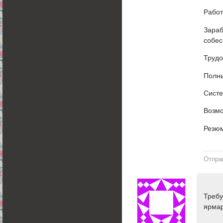
Работ
Зараб
собес
Трудо
Полны
Систе
Возмо
Резю
Отпра
Требу
ярмар