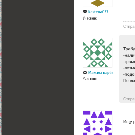
Nastena033
Участник
Отпра
Требу
-нали
-грам
-возм
Максим царёв
-подо
Участник
По вс
Отпра
Ищу р