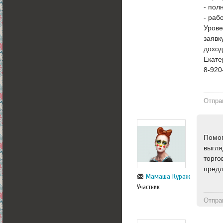
- пол
- раб
Урове
заявк
доход
Екате
8-920
Отпра
Помог
выгля
торго
предл
Мамаша Кураж
Участник
Отпра