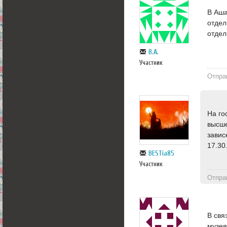
В Аша
отдел
отдел
В.А.
Участник
Отпра
На го
высше
завис
17.30
BESTia85
Участник
Отпра
В свя
музея