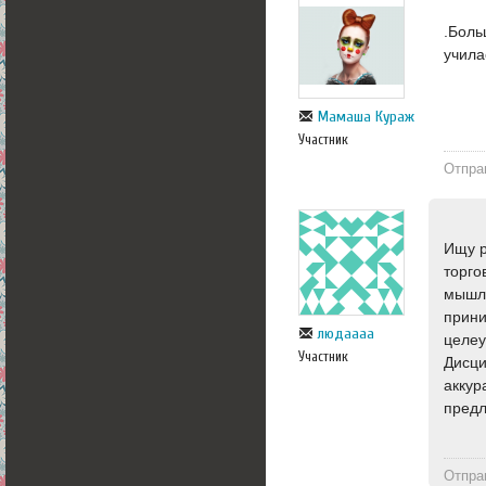
.Боль
учила
Мамаша Кураж
Участник
Отпра
Ищу р
торго
мышле
прини
людаааа
целеу
Участник
Дисци
аккур
пред
Отпра