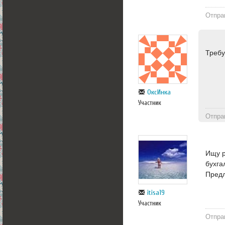
Отпра
Требу
ОксИнка
Участник
Отпра
Ищу р
бухга
Предл
itisa19
Участник
Отпра