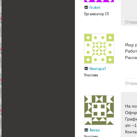
feaket
Организатор СП
Отпра
Ищу р
Работ
Рассм
Ниагара3
Участник
Отпра
На по
Офор
Графи
з/п ~
Алека
Конта
Участник