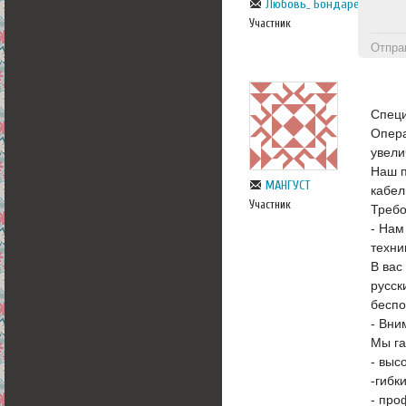
Любовь_ Бондарева
Участник
Отпра
Спец
Опера
увели
Наш п
МАНГУСТ
кабел
Участник
Требо
- Нам
техни
В вас
русск
беспо
- Вни
Мы га
- выс
-гибк
- про