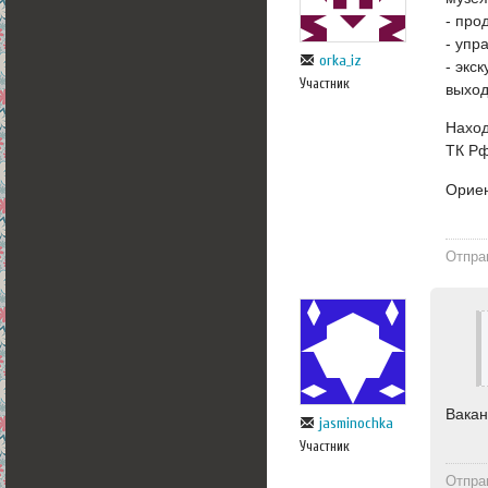
- про
- упр
orka_iz
- экс
Участник
выхо
Наход
ТК Рф
Ориен
Отпра
Вакан
jasminochka
Участник
Отпра