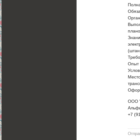
Полна
Обяза
Орган
Выпол
плано
Знани
элект
(штан
Требо
Опыт 
Услов
Место
транс
Оформ
ООО 
Альф
+7 (9
Отпра