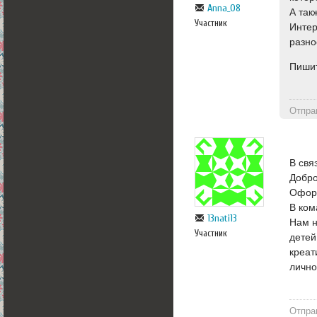
Anna_08
А так
Участник
Интер
разно
Пиши
Отпра
В свя
Добро
Оформ
В ком
13nati13
Нам н
Участник
детей
креат
лично
Отпра