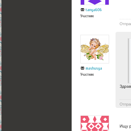
tanya606
Участник
Отпра
mashusya
Участник
Здрав
Отпра
Ищу 