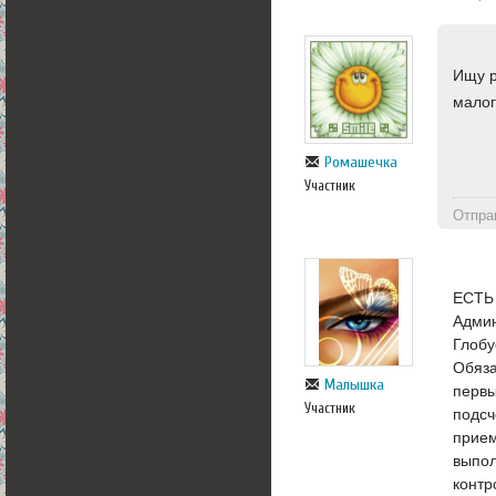
Ищу р
малог
Ромашечка
Участник
Отпра
ЕСТЬ
Админ
Глобу
Обяза
Малышка
первы
Участник
подсч
прием
выпол
контр