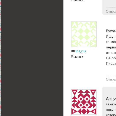
Отпра
Бухга
Ищу п
то мо
перви
ina_rus
отчет
Участник
Не об
Писат
Отпра
Для у
заказ
покуп
котор