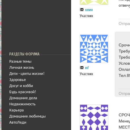
отвеч
олия
Участник
Отпра
Срочн
Требу
РАЗДЕЛЫ ФОРУМА
Требо
Разные темы
Услов
mf
Личная жизнь
Оплат
Участник
Дети - цветы жизни!
Тел.
Здоровье
Досуг и хобби
Будь красивой!
Отпра
Домашние дела
Недвижимость
Карьера
СРОЧ
Домашние любимцы
Менед
АвтоЛеди
МЕСТ