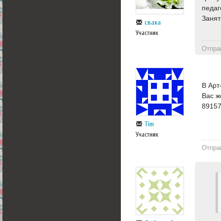
педаг
Занят
сваха
Участник
Отпра
В Арт
Вас ж
89157
Tim
Участник
Отпра