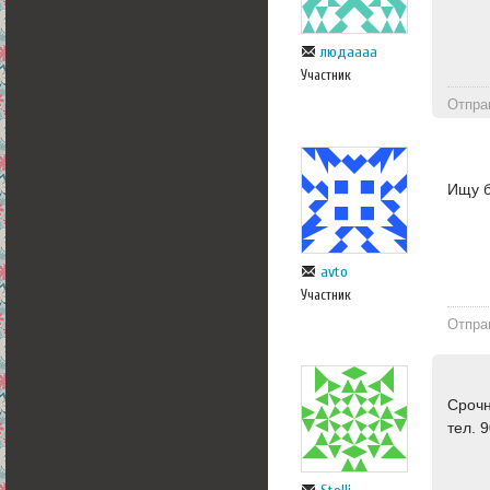
людаааа
Участник
Отпра
Ищу б
avto
Участник
Отпра
Срочн
тел. 