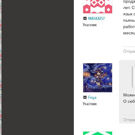
прода
лет. 
язык 
MASKA157
пьяны
Участник
работ
месяц
Отпра
Можн
Feya
О себ
Участник
Отпра