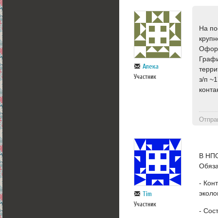
На по
крупн
Офор
Графи
Алека
терри
Участник
з/п ~
конта
Отпра
В НПО
Обяза
- Кон
эколо
Tim
Участник
- Сос