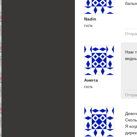
бальн
Nadin
гость
Отпра
Нам т
видны
Анюта
гость
Отпра
Девоч
Сколь
Я ког
дирек