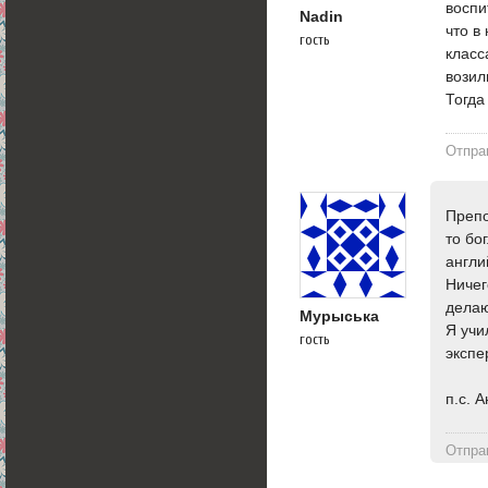
воспи
Nadin
что в
гость
класс
возил
Тогда
Отпра
Препо
то бо
англи
Ничег
делаю
Мурыська
Я учи
гость
экспе
п.с. 
Отпра