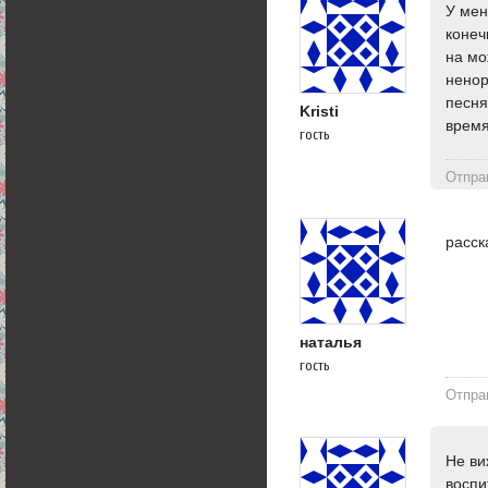
У мен
конеч
на мо
ненор
песня
Kristi
время
гость
Отпра
расск
наталья
гость
Отпра
Не ви
воспи