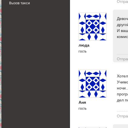
Отпра
Вызов такси
Девоч
друго
И ващ
комис
люда
гость
Отпра
Хотел
Учимс
ночи.
прогр
дел п
Аня
гость
Отпра