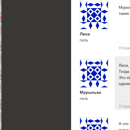
Мурыс
такие
Лиса
гость
Отпра
Лиса, 
Тогда
Это е
одним
Мурыська
гость
Отпра
А что
очень