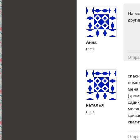
На ме
други
Анна
гость
Отпра
спаси
домом
меня 
(кром
садик
наталья
месяц
гость
кризи
хвати
Отпра