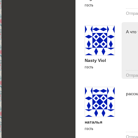
гость
Отпра
А что
Nasty Viol
гость
Отпра
расск
наталья
гость
Отпра