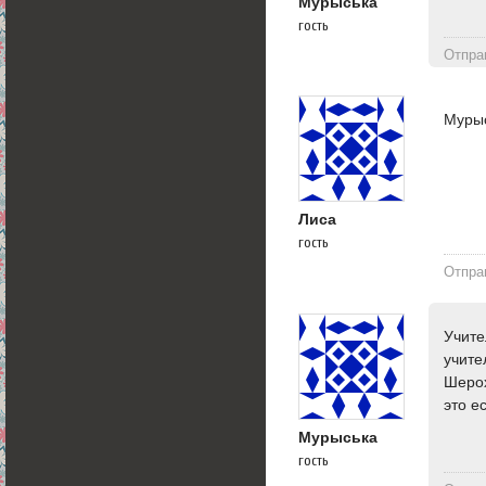
Мурыська
гость
Отпра
Мурыс
Лиса
гость
Отпра
Учите
учите
Шерох
это е
Мурыська
гость