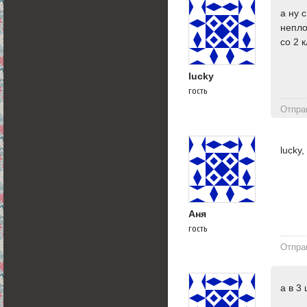
а ну 
непло
со 2 
lucky
гость
Отпра
lucky
Аня
гость
Отпра
а в 3