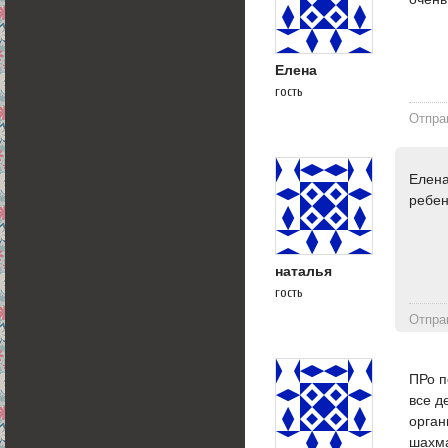
Елена
гость
Отпра
Елена
ребен
наталья
гость
Отпра
ПРо п
все д
орган
шахма