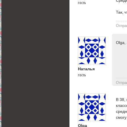
Среди
гость
Так, 
Отпра
Olga,
Наталья
гость
Отпра
В 38,
класс
средн
смогу
Olga