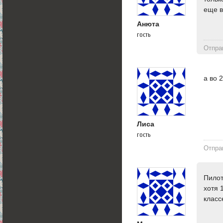
еще в
Анюта
гость
Отпра
а во 
Лиса
гость
Отпра
Пилот
хотя 
класс