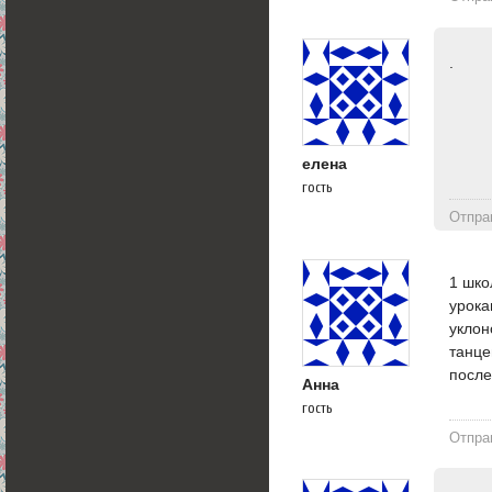
.
елена
гость
Отпра
1 шко
урока
уклон
танце
после
Анна
гость
Отпра