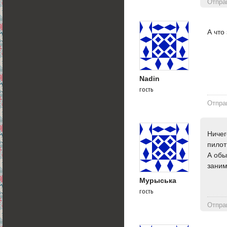
Отпра
А что
Nadin
гость
Отпра
Ничег
пилот
А обы
заним
Мурыська
гость
Отпра