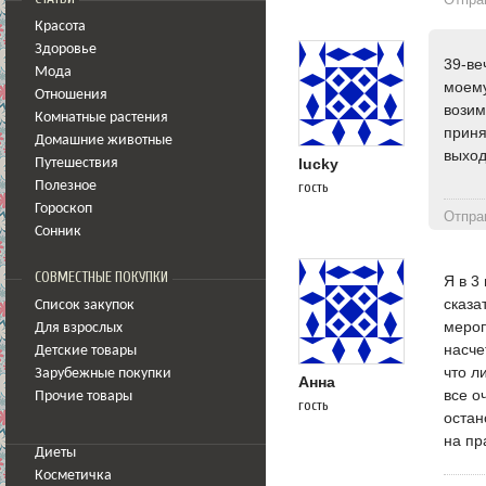
Красота
Здоровье
39-ве
Мода
моему
Отношения
возим
Комнатные растения
приня
Домашние животные
выход
lucky
Путешествия
Полезное
гость
Гороскоп
Отпра
Сонник
СОВМЕСТНЫЕ ПОКУПКИ
Я в 3
сказа
Список закупок
мероп
Для взрослых
насче
Детские товары
что л
Зарубежные покупки
Анна
все о
Прочие товары
гость
остан
на пр
Диеты
Косметичка