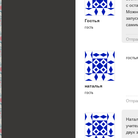
с ост
Можно
запус
Гостья
самим
гость
Отпра
гость
наталья
гость
Отпра
Натал
учите
двух 