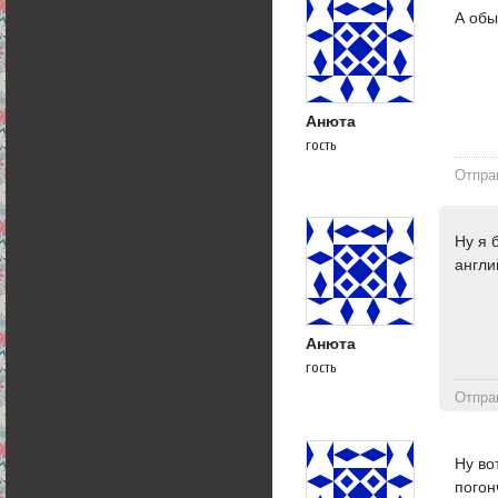
А обы
Анюта
гость
Отпра
Ну я 
англи
Анюта
гость
Отпра
Ну во
погон