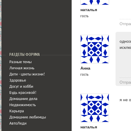
наталья
гость
Отпра
одноз
исклю
РАЗДЕЛЫ ФОРУМА
Разные темы
Анна
Личная жизнь
гость
Дети - цветы жизни!
Здоровье
Отпра
Досуг и хобби
Будь красивой!
Домашние дела
я не 
Недвижимость
Карьера
Домашние любимцы
АвтоЛеди
наталья