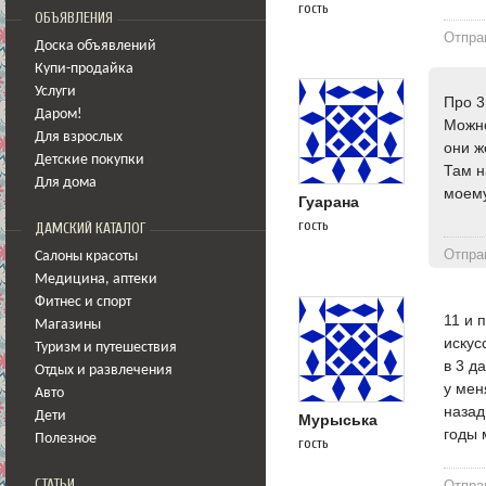
гость
ОБЪЯВЛЕНИЯ
Отпра
Доска объявлений
Купи-продайка
Услуги
Про 3
Даром!
Можно
Для взрослых
они ж
Детские покупки
Там н
Для дома
моему
Гуарана
гость
ДАМСКИЙ КАТАЛОГ
Отпра
Салоны красоты
Медицина
,
аптеки
Фитнес и спорт
11 и 
Магазины
искус
Туризм и путешествия
в 3 д
Отдых и развлечения
у мен
Авто
назад
Дети
Мурыська
годы 
Полезное
гость
СТАТЬИ
Отпра