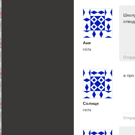
Школу
отвод
Аня
гость
Отпра
а про
Солнце
гость
Отпра