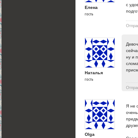
с удо
Елена
подго
гость
Отпра
Девоч
сейча
ну и 
слома
присм
Наталья
гость
Отпра
Я не 
очень
предм
друзе
Olga