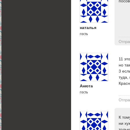
посов
наталья
гость
Отпра
11 эт
но та
3 есл
туда,
Красн
Анюта
гость
Отпра
К том
ни ху
тольк