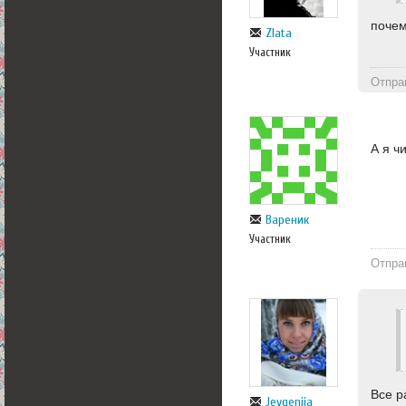
почем
Zlata
Участник
Отпра
А я ч
Вареник
Участник
Отпра
Все р
Jevgenija