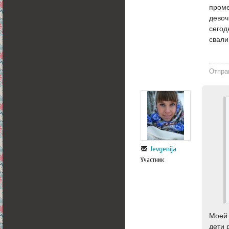
проме
девоч
сегод
свали
Отпра
Jevgenija
Участник
Моей 
дети 