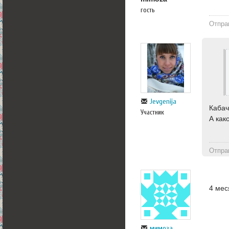
гость
Отпра
Jevgenija
Кабач
Участник
А как
Отпра
4 мес
мимоза