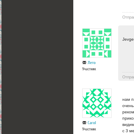
Отпра
Jevge
Лето
Участник
Отпра
нам п
очень
реком
прико
Carol
видим
Участник
с 3 м