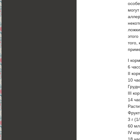
особе
могут
аллер
некот
ложки
этого
того,
приме
I кор
6 час
II ко
10 ча
Грудн
III к
14 ча
Расти
Фрукт
3 г (1
60 мл
IV ко
18 ча