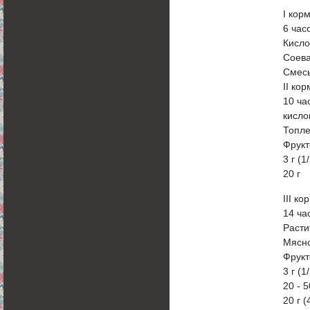
I кор
6 час
Кисло
Соева
Смесь
II ко
10 ча
кисло
Топле
Фрукт
3 г (1
20 г
III к
14 ча
Расти
Мясн
Фрукт
3 г (1
20 - 5
20 г (