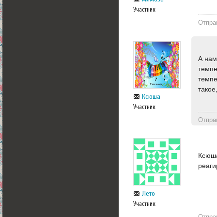
Участник
Отпра
А нам
темпе
темпе
такое
Ксюша
Участник
Отпра
Ксюша
реаги
Лето
Участник
Отпра