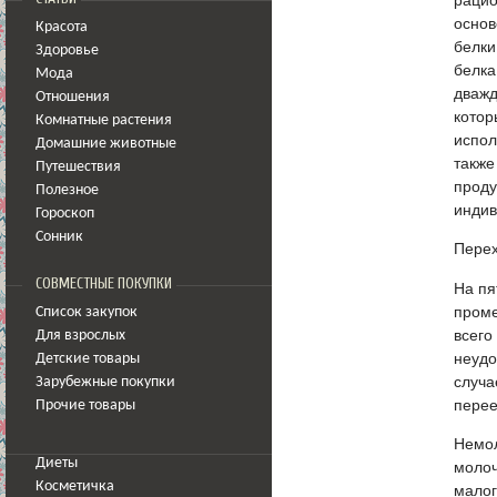
основ
Красота
белки
Здоровье
белка
Мода
дважд
Отношения
котор
Комнатные растения
испол
Домашние животные
также
Путешествия
проду
Полезное
индив
Гороскоп
Сонник
Перех
СОВМЕСТНЫЕ ПОКУПКИ
На пя
проме
Список закупок
всего
Для взрослых
неудо
Детские товары
случа
Зарубежные покупки
перее
Прочие товары
Немол
Диеты
молоч
Косметичка
малог