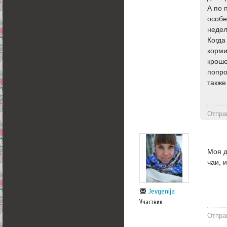
А по 
особе
недел
Когда
корми
кроше
попр
также
Отпра
Моя д
чаи, 
Jevgenija
Участник
Отпра