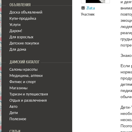
и дея
ОБЪЯВЛЕНИЯ
внима
Zlata
Доска объявлений
повто
Участник
Купи-продайка
эмоци
Услуги
людям
Даром!
реаги
Для взрослых
грудь
Детские покупки
потре
Для дома
Знак
ДАМСКИЙ КАТАЛОГ
Если 
Салоны красоты
норма
Медицина
,
аптеки
проду
Фитнес и спорт
детям
Магазины
педиа
Туризм и путешествия
обычн
Отдых и развлечения
Дети-
Авто
необх
Дети
неско
Полезное
Поэто
СТАТЬИ
рацио