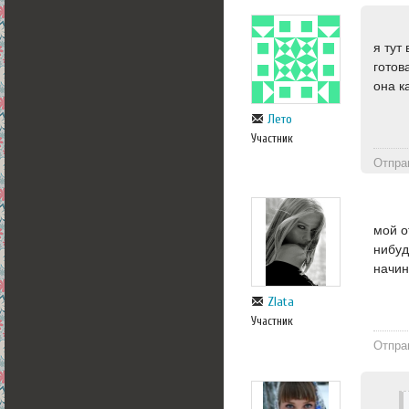
я тут
готов
она к
Лето
Участник
Отпра
мой о
нибуд
начин
Zlata
Участник
Отпра