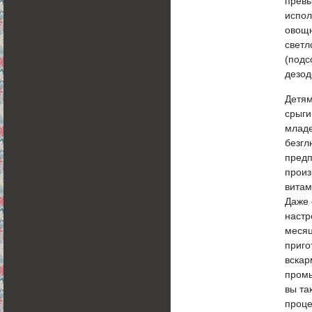
превы
испол
овощн
светл
(подс
дезод
Детям
срыги
младе
безгл
предп
произ
витам
Даже 
настр
месяц
приго
вскар
промы
вы та
проце