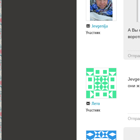
Jevgenija
А Вы 
Участник
ворот
Отпра
Jevge
они ж
Лето
Участник
Отпра