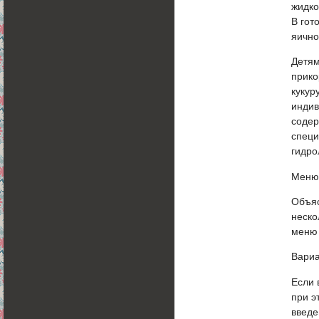
жидко
В гот
яично
Детям
прико
кукур
индив
содер
специ
гидро
Меню 
Объяс
неско
меню 
Вариа
Если 
при э
введе