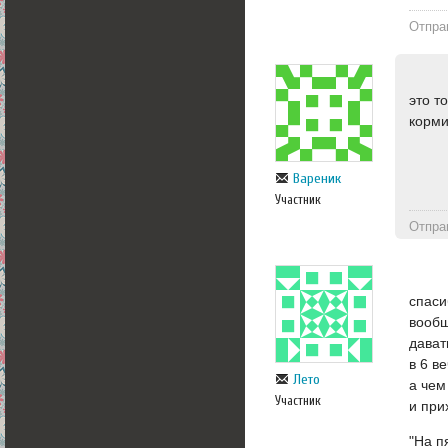
Отпра
это т
корми
Вареник
Участник
Отпра
спаси
вообщ
дават
в 6 в
Лето
а чем
Участник
и при
"На п