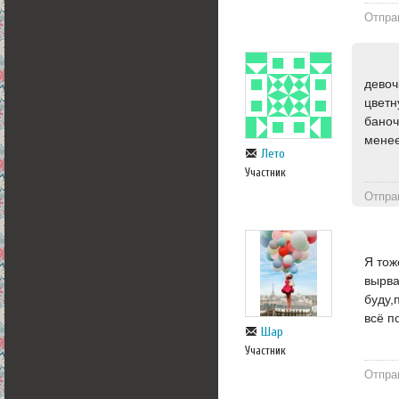
Отпра
девоч
цветн
баноч
менее
Лето
Участник
Отпра
Я тож
вырв
буду,
всё 
Шар
Участник
Отпра