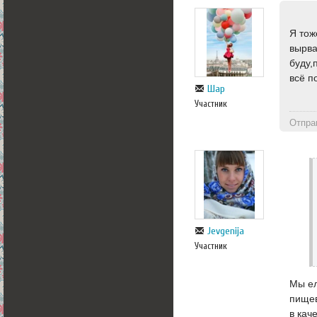
Я тож
вырв
буду,
всё 
Шар
Участник
Отпра
Jevgenija
Участник
Мы ел
пищев
в кач