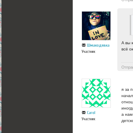
А вы 
Шмакодявка
всё ок
Участник
Отпра
я за 
начал
отнош
иногд
Carol
а нам
Участник
детск