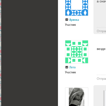
а сна
Аринка
Участник
Отпра
везде
Лето
Участник
Отпра