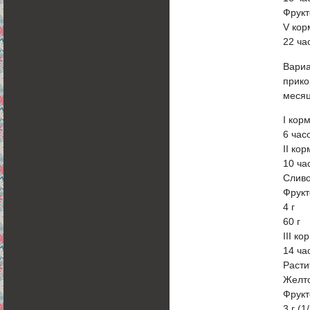
Фрукт
V ко
22 ча
Вариа
прико
месяц
I кор
6 час
II ко
10 ча
Слив
Фрукт
4 г
60 г
III к
14 ча
Расти
Желт
Фрукт
3 г (1