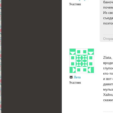
баноч
Участник
почем
Из св
съеда
поэто
Отпра
Zlata
вроде
глупо
кто-т
Лето
и вот
Участник
дават
мульз
Хайнц
скажи