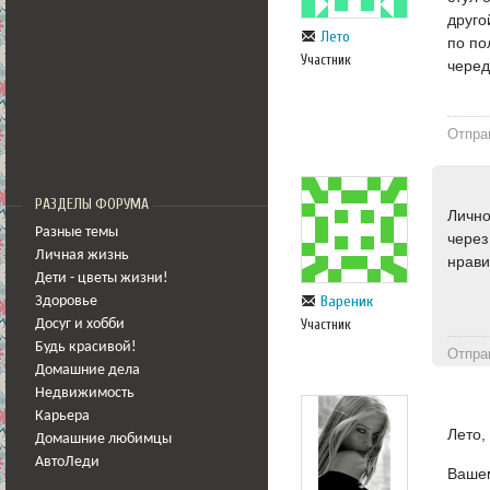
друго
Лето
по по
Участник
черед
Отпра
РАЗДЕЛЫ ФОРУМА
Лично
Разные темы
через
Личная жизнь
нрави
Дети - цветы жизни!
Вареник
Здоровье
Участник
Досуг и хобби
Будь красивой!
Отпра
Домашние дела
Недвижимость
Карьера
Лето,
Домашние любимцы
АвтоЛеди
Вашем