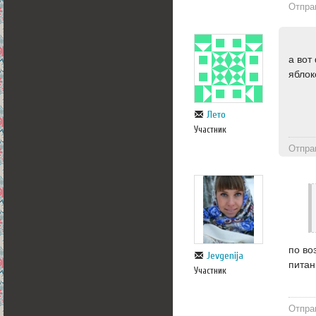
Отпра
а вот
яблок
Лето
Участник
Отпра
по во
Jevgenija
питан
Участник
Отпра