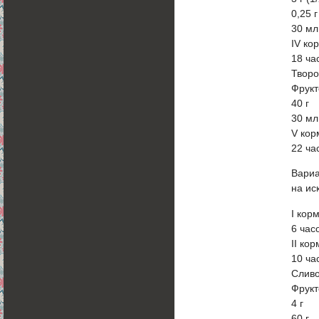
0,25 г
30 мл
IV ко
18 ча
Творо
Фрукт
40 г
30 мл
V ко
22 ча
Вариа
на ис
I кор
6 час
II ко
10 ча
Слив
Фрукт
4 г
60 г