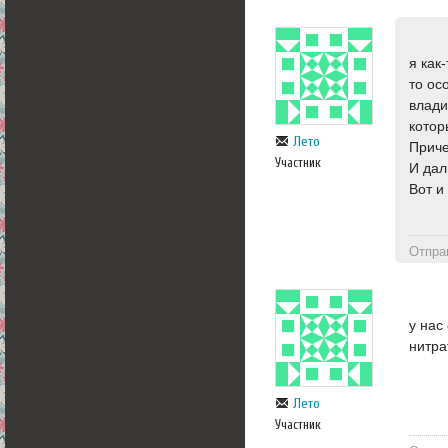
я как
то ос
влади
котор
Лето
Приче
Участник
И дал
Вот и
Отпра
у нас
нитра
Лето
Участник