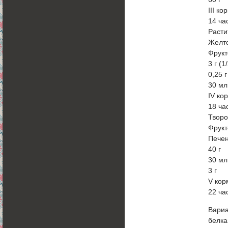
III к
14 ча
Расти
Желт
Фрукт
3 г (1
0,25 г
30 мл
IV ко
18 ча
Творо
Фрукт
Печен
40 г
30 мл
3 г
V ко
22 ча
Вариа
белка