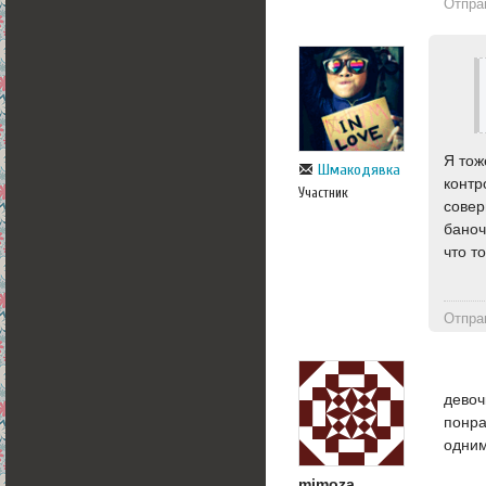
Отпра
Я тож
Шмакодявка
контр
Участник
совер
баноч
что то
Отпра
девоч
понра
одним
mimoza