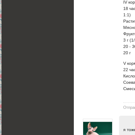
IV ко
18 ча
1:1)
Расти
Мясн
Фрукт
3 г (1
20 - 3
20 г
V ко
22 ча
Кисло
Соева
Смесь
Отпра
я тож