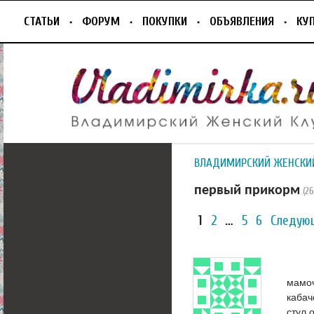
СТАТЬИ
ФОРУМ
ПОКУПКИ
ОБЪЯВЛЕНИЯ
КУ
ВЛАДИМИРСКИЙ ЖЕНСКИ
первый прикорм
(2
1
2
…
5
6
Следую
мамоч
кабач
стул 