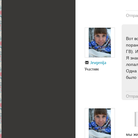
Отпра
Вот в
поран
ГВ). 
Я зна
Jevgenija
лопал
Участник
Одна 
было 
Отпра
мы жи