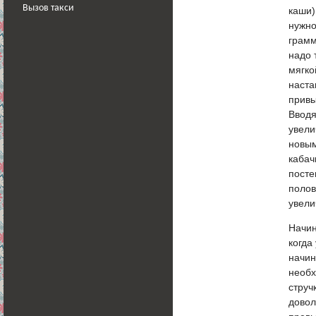
Вызов такси
каши)
нужно
грамм
надо 
мягко
наста
привы
Вводя
увели
новым
кабач
посте
полов
увели
Начин
когда
начин
необх
струч
довол