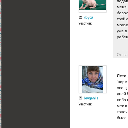
подав
меня 
борол
Ируся
тройк
Участник
можно
уже в
ребен
Отпра
Лето
"корм
овощ 
дней 
Jevgenija
либо 
Участник
мес к
конеч
было 