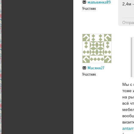
мальвинка89
2,4м 
Участник
Отпра
Масяня27
Участник
Мы с 
тоже 
на ры
всё ч
мебел
вообщ
визит
antarr