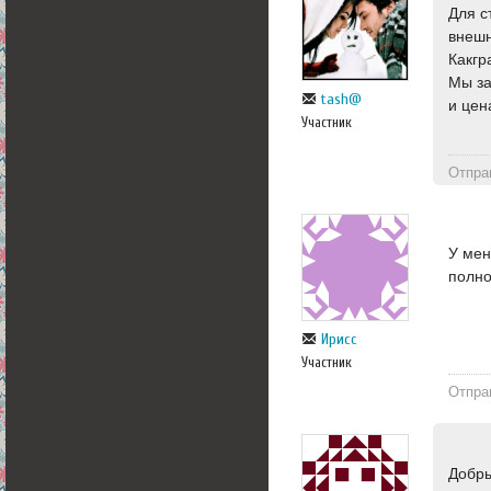
Для с
внешн
Какгр
Мы за
tash@
и цен
Участник
Отпра
У мен
полно
Ирисс
Участник
Отпра
Добры