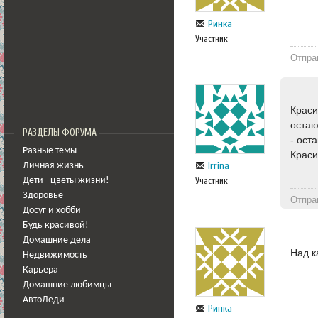
Ринка
Участник
Отпра
Краси
остаю
РАЗДЕЛЫ ФОРУМА
- ост
Разные темы
Краси
Irrina
Личная жизнь
Участник
Дети - цветы жизни!
Здоровье
Отпра
Досуг и хобби
Будь красивой!
Домашние дела
Над к
Недвижимость
Карьера
Домашние любимцы
АвтоЛеди
Ринка