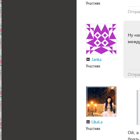
Участник
Отпра
Ну на
между
Janka
Участник
Отпра
LikaLa
Участник
Ой, а
брать