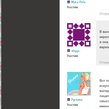
Mata-Pola
Участник
Отпра
В ван
акрил
а она
вариа
abyys
Участник
Отпра
Вот п
искус
матер
пишет
Руслана
смысл
Участник
именн