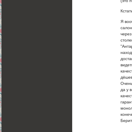
(это 
Кстат
Я воо
салон
через
столе
"Анта
наход
доста
видет
качес
дёшев
Очень
да у 
качес
гаран
монол
конеч
Берит