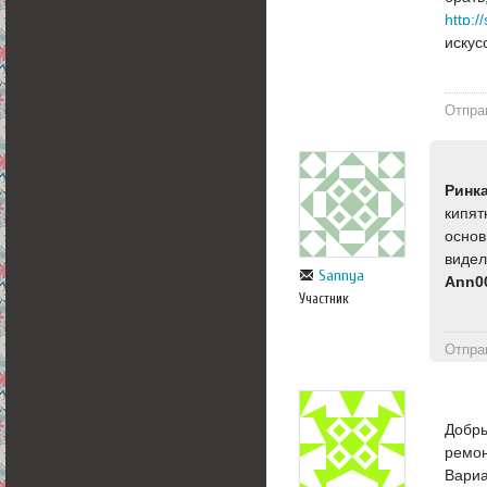
http:/
искус
Отпра
Ринк
кипят
основ
видел
Sannya
Ann0
Участник
Отпра
Добры
ремон
Вариа