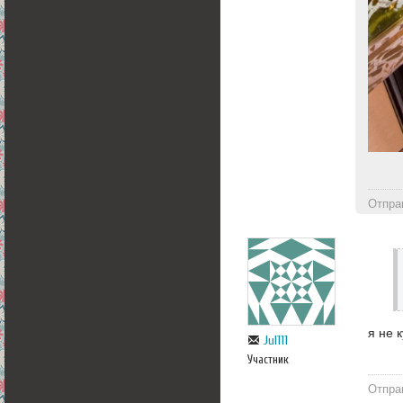
Отпра
я не 
Jul111
Участник
Отпра