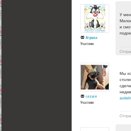
У мен
Милое
и смо
подок
Агушка
Участник
Отпра
Мы хо
столе
сдела
недав
cezare
Участник
Отпра