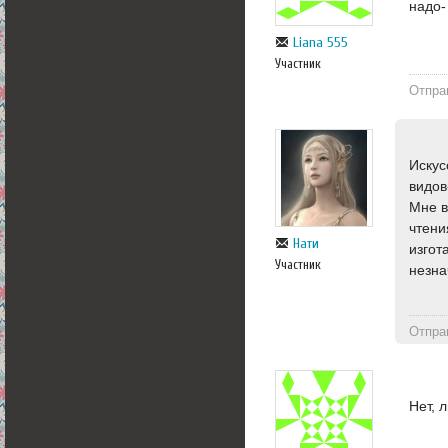
надо-
Liana 555
Участник
Отпра
Искус
видов
Мне в
чтени
Нати
изгот
Участник
незна
Отпра
Нет, 