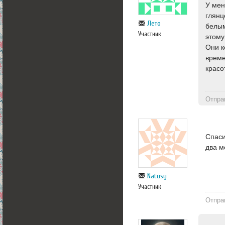
У мен
глянц
Лето
белым
Участник
этому
Они к
време
красо
Отпра
Спаси
два м
Natusy
Участник
Отпра