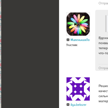
Отпра
Вдохн
МаленькаяЛо
похва
Участник
тепер
что-т
Отпра
Решил
качес
сильн
матер
ilya.belozer