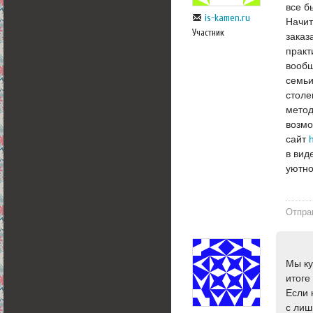
все б
is-kamen.ru
Начит
Участник
заказ
практ
вообщ
семьи
столе
метод
возмо
сайт
в вид
уютно
Отпра
Мы ку
итоге
Если 
с лиш