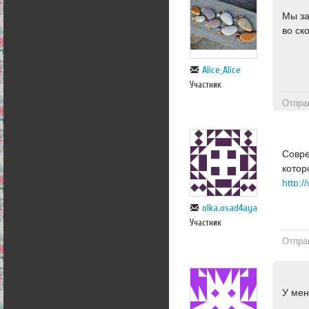
Мы за
во ск
Alice_Alice
Участник
Отпра
Совре
котор
olka.osad4aya
Участник
Отпра
У мен