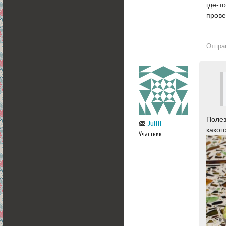
где-т
пров
Отпра
Полез
Jul111
каког
Участник