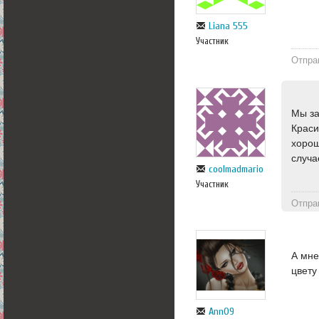
Liana 555
Участник
Отпра
Мы за
Краси
хорош
случа
coolmadmario
Участник
Отпра
А мне
цвету
Ann09