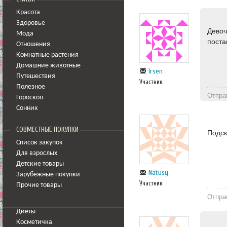
Красота
Здоровье
Девоч
Мода
поста
Отношения
Комнатные растения
Домашние животные
Irsen
Путешествия
Участник
Полезное
Отпра
Гороскоп
Сонник
СОВМЕСТНЫЕ ПОКУПКИ
Подск
Список закупок
Для взрослых
Детские товары
Natusy
Зарубежные покупки
Участник
Прочие товары
Отпра
Диеты
Косметичка