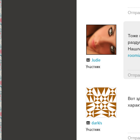
Отпра
Тоже 
разду
Нашла
roomi
Judie
Участник
Отпра
Вот з
харак
darkis
Участник
Отпра