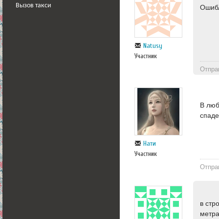
Вызов такси
Ошибл
Natusy
Участник
Отпра
В люб
спаде
Нати
Участник
Отпра
в стр
метра