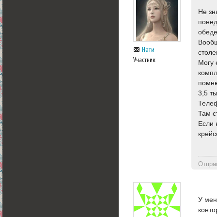
Не зн
понед
обеде
Вообщ
Нати
столе
Участник
Могу 
компл
помню
3,5 ты
Телеф
Там с
Если 
крейс
Отпра
У мен
конто