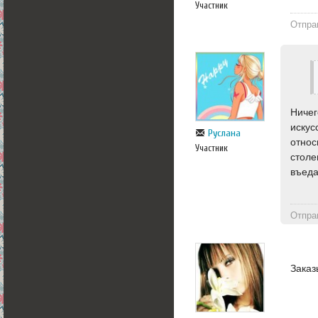
Участник
Отпра
Ничег
искус
Руслана
относ
Участник
столе
въеда
Отпра
Заказ