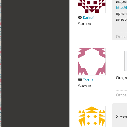
ищем 
http:/
призн
Karina1
интер
Участник
Отпра
Ого, 
Tortya
Участник
Отпра
У мен