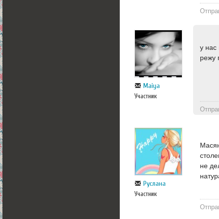
Отпра
у нас
режу 
Maiya
Участник
Отпра
Масян
столе
не де
натур
Руслана
Участник
Отпра