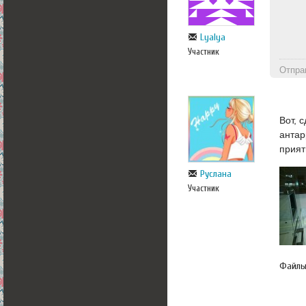
Lyalya
Участник
Отпра
Вот, 
антар
прият
Руслана
Участник
Файл