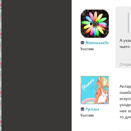
А уха
МаленькаяЛо
чьего
Участник
Отпра
Антар
ошиба
искус
уходе
Руслана
нее з
Участник
то дл