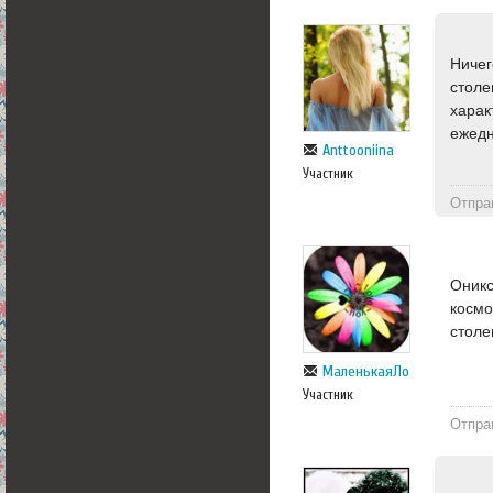
Ничег
столе
харак
ежедн
Anttooniina
Участник
Отпра
Оникс
космо
столе
МаленькаяЛо
Участник
Отпра