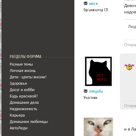
нюся
Девоч
Организатор СП
надое
Люди
Отпра
РАЗДЕЛЫ ФОРУМА
Разные темы
Личная жизнь
Дети - цветы жизни!
Здоровье
Досуг и хобби
zimyulia
Будь красивой!
Участник
Домашние дела
Отпра
Недвижимость
Карьера
Домашние любимцы
АвтоЛеди
и в Л