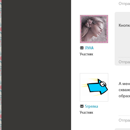
Отпра
Кноп
ЛУНА
Участник
Отпра
А мен
скваж
образ
Sтрелка
Участник
Отпра