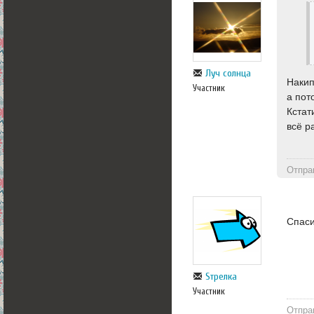
Луч солнца
Накип
Участник
а пот
Кстат
всё р
Отпра
Спаси
Sтрелка
Участник
Отпра