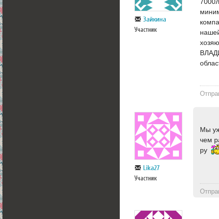
7000л
миним
Зайкина
компа
Участник
нашей
хозяю
ВЛАД
облас
Отпра
Мы уж
чем р
ру
Lika27
Участник
Отпра