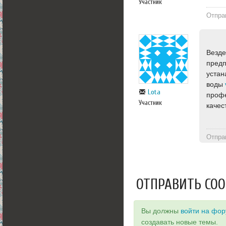
Участник
Отпра
Везде
предп
устан
воды
Lota
профе
Участник
качес
Отпра
ОТПРАВИТЬ СО
Вы должны
войти на фо
создавать новые темы.