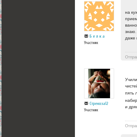
на ку
прием
ванно
знаю.
Б е л к а
даже 
Участник
Отпра
Учили
чисте
пять 
набир
Стрекоза12
и дря
Участник
Отпра