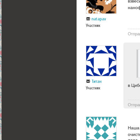
взвес
нано
natapav
Участник
Отпра
Титан
в Циб
Участник
Отпра
Наша 
очист