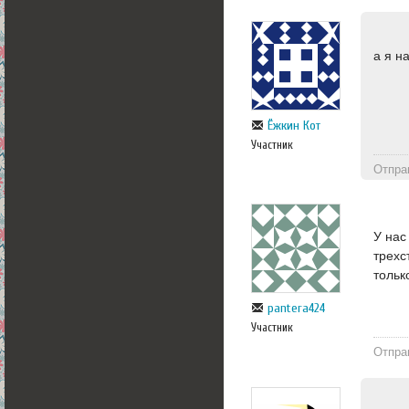
а я н
Ёжкин Кот
Участник
Отпра
У нас
трехс
тольк
pantera424
Участник
Отпра