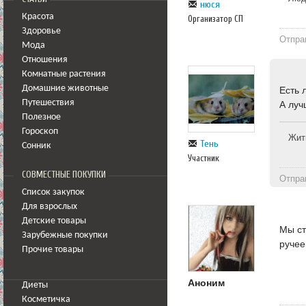
нюся
Красота
Организатор СП
Здоровье
Отпра
Мода
Отношения
Комнатные растения
Домашние животные
Есть 
Путешествия
А луч
Полезное
Гороскоп
Жит
Тень
Сонник
Участник
СОВМЕСТНЫЕ ПОКУПКИ
Отпра
Список закупок
Для взрослых
Детские товары
Мы ст
Зарубежные покупки
ручее
Прочие товары
Аноним
Диеты
Косметичка