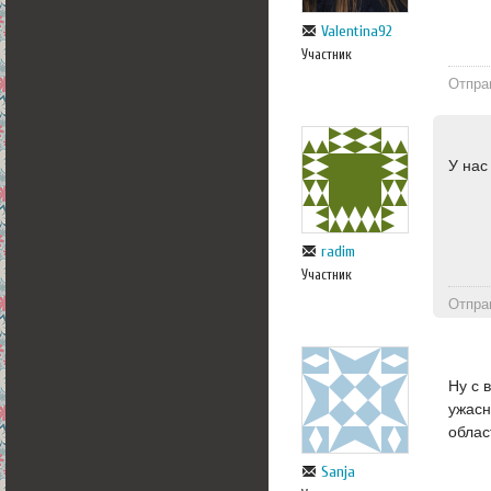
Valentina92
Участник
Отпра
У нас
radim
Участник
Отпра
Ну с 
ужасн
облас
Sanja