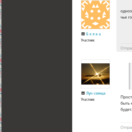
одноз
чье г
Б е л к а
Участник
Отпра
Луч солнца
Прост
Участник
быть 
будет
Отпра