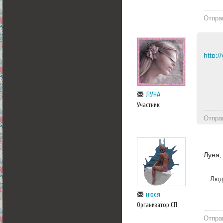
Отпра
http:/
ЛУНА
Участник
Отпра
Луна,
Люди
нюся
Организатор СП
Отпра