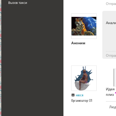
Вызов такси
Отпра
Анали
Аноним
Отпра
Идея 
плиз
нюся
Организатор СП
Люди