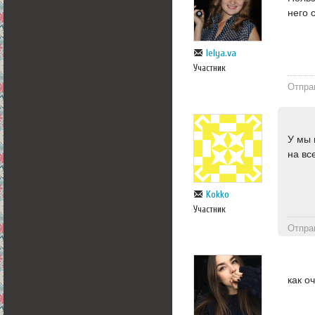
него 
lelya.va
Участник
Отпра
У мы 
на вс
Kokko
Участник
Отпра
как о