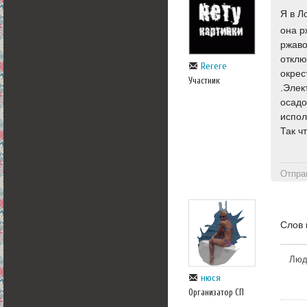
Я в Л
она р
ржаво
отклю
Rerere
окрес
Участник
.Элек
осадо
испол
Так ч
Отпра
Слов 
Люди
нюся
Организатор СП