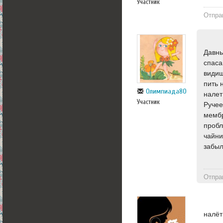
Участник
Отпра
Давны
спаса
видиш
пить 
Олимпиада80
налет
Участник
Ручее
мембр
пробл
чайни
забыл
Отпра
налёт