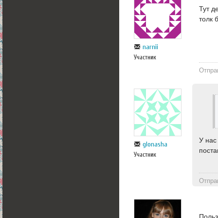
Тут д
толк 
narnii
Участник
Отпра
У нас
glonasha
поста
Участник
Отпра
Польз