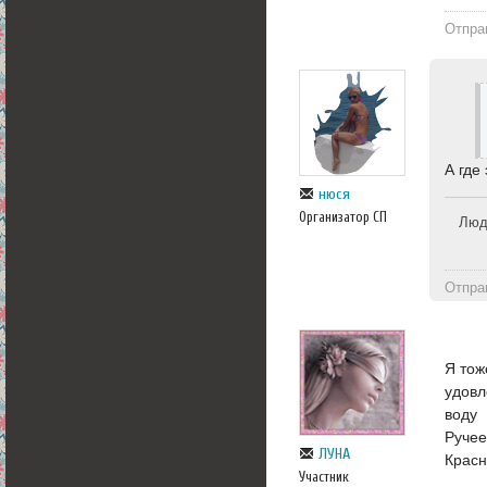
Отпра
А где
нюся
Организатор СП
Люди
Отпра
Я тож
удовл
воду
Ручее
ЛУНА
Красн
Участник