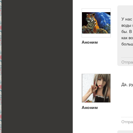
У нас
воды 
бы. В
как в
Аноним
больш
Отпра
Да, р
Аноним
Отпра