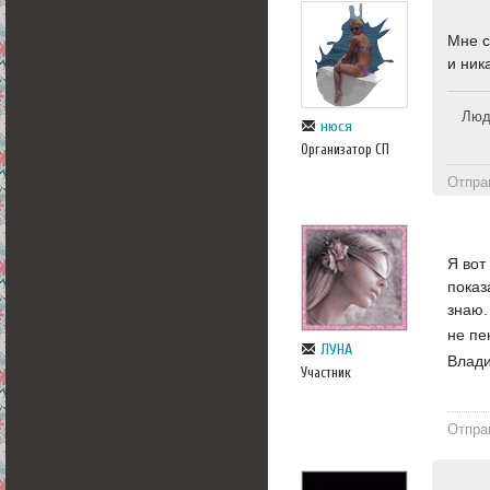
Мне с
и ник
Люди
нюся
Организатор СП
Отпра
Я вот
показ
знаю.
не пе
ЛУНА
Влади
Участник
Отпра