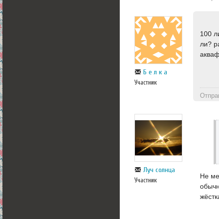
100 л
ли? р
аква
Б е л к а
Участник
Отпра
Луч солнца
Не ме
Участник
обычн
жёстк