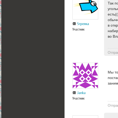
Так п
уголь
есть(
обычн
Sтрелка
в отк
Участник
набир
во В
Отпра
Мы то
поста
заним
Janka
Участник
Отпра