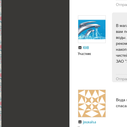
Отпра
В маг
вам п
воды.
реком
КНВ
накоп
Участник
чисте
ЗАО 
Отпра
Вода 
спаса
jouxaisa