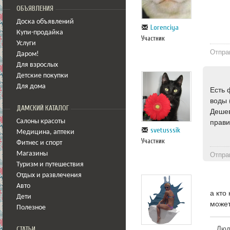
ОБЪЯВЛЕНИЯ
Доска объявлений
Lorenciya
Купи-продайка
Участник
Услуги
Отпра
Даром!
Для взрослых
Детские покупки
Для дома
Есть 
воды 
ДАМСКИЙ КАТАЛОГ
Дешев
Салоны красоты
прави
svetusssik
Медицина
,
аптеки
Участник
Фитнес и спорт
Магазины
Отпра
Туризм и путешествия
Отдых и развлечения
Авто
а кто
Дети
может
Полезное
Люди
СТАТЬИ