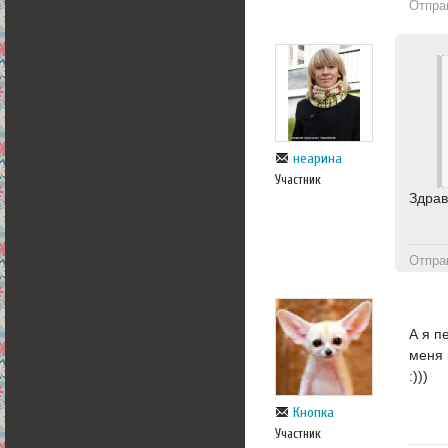
Отпра
неарина
Участник
Здрав
Отпра
А я п
меня 
:)))
Кнопка
Участник