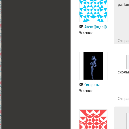
parla
Алекс@ндр@
Участник
Отпра
сколь
Сигареты
Участник
Отпра