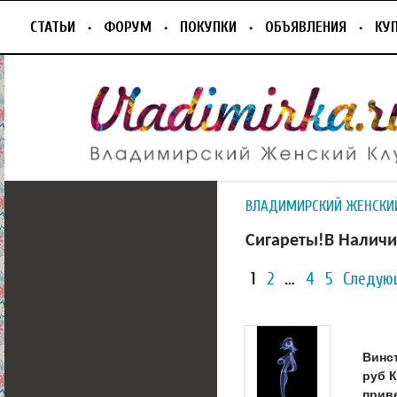
СТАТЬИ
ФОРУМ
ПОКУПКИ
ОБЪЯВЛЕНИЯ
КУ
ВЛАДИМИРСКИЙ ЖЕНСКИ
Сигареты!В Наличи
1
2
…
4
5
Следую
Винст
руб К
прив