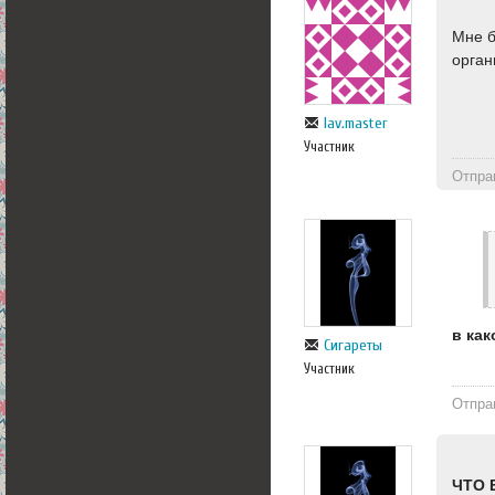
Мне б
орган
lav.master
Участник
Отпра
в ка
Сигареты
Участник
Отпра
ЧТО 