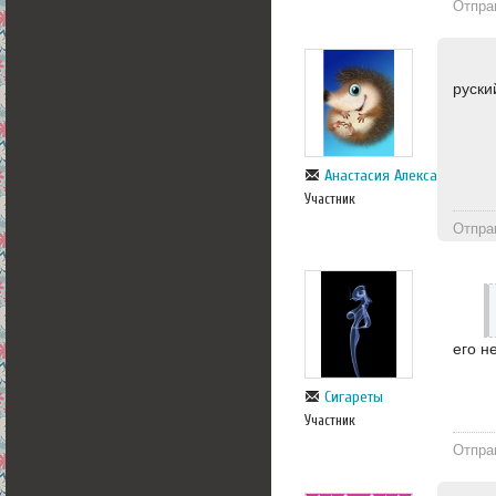
Отпра
руски
Анастасия Александровна
Участник
Отпра
его н
Сигареты
Участник
Отпра