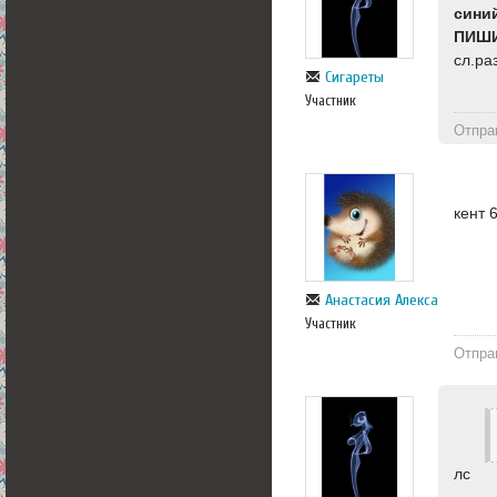
сини
ПИШИ
сл.ра
Сигареты
Участник
Отпра
кент 
Анастасия Александровна
Участник
Отпра
лс