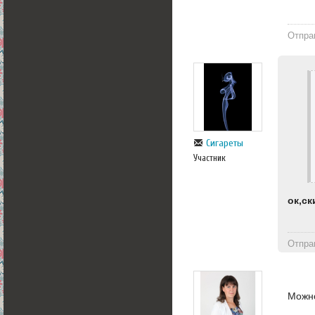
Отпра
Сигареты
Участник
ок,ск
Отпра
Можно