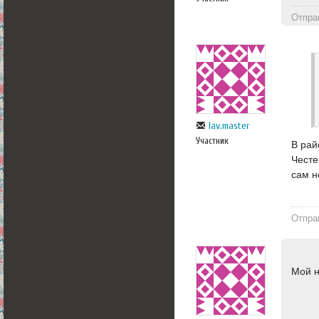
Отпра
lav.master
Участник
В рай
Честе
сам н
Отпра
Мой н