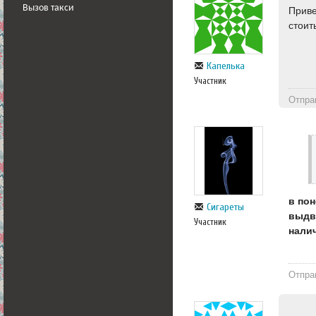
Вызов такси
Приве
стоит
Капелька
Участник
Отпра
в по
Сигареты
выдви
Участник
нали
Отпра