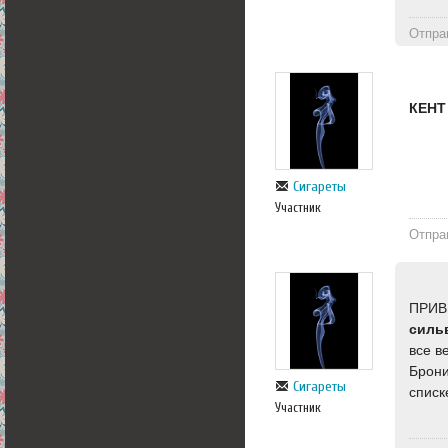
Отпра
КЕНТ
Сигареты
Участник
Отпра
ПРИВ
сильв
все в
Брони
Сигареты
списк
Участник