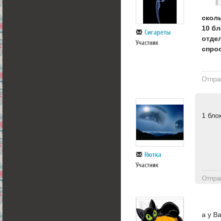
скол
10 б
Сигареты
отде
Участник
спрос
Отпра
1 бло
Нютка
Участник
Отпра
а у В