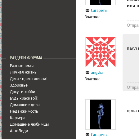
или в
Сигареты
Участник
Отпра
палл 
РАЗДЕЛЫ ФОРУМА
Разные темы
anyvka
Личная жизнь
Участник
Дети - цветы жизни!
Здоровье
Отпра
Досуг и хобби
Будь красивой!
Домашние дела
цена 
Недвижимость
Карьера
Домашние любимцы
АвтоЛеди
Сигареты