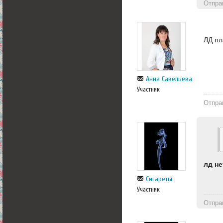
Отпра
ЛД пл
Анна Савельева
Участник
Отпра
лд не
Сигареты
Участник
Отпра