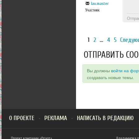
lav.master
Участник
Отпра
1
2
…
4
5
Следую
ОТПРАВИТЬ СО
Вы должны
войти на фо
создавать новые темы.
О ПРОЕКТЕ
РЕКЛАМА
НАПИСАТЬ В РЕДАКЦИЮ
Проект компании «Реарт»
Владимирка ра