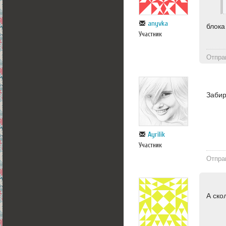
anyvka
блока
Участник
Отпра
Забир
Ayrilik
Участник
Отпра
А ско