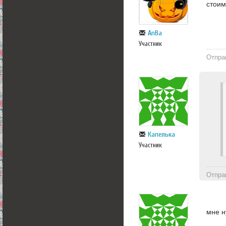
стоим
AnBa
Участник
Отпра
Капелька
Участник
Отпра
мне н