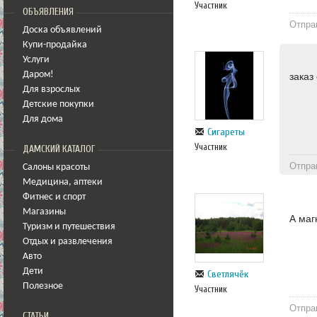
Участник
ОБЪЯВЛЕНИЯ
Отпра
Доска объявлений
Купи-продайка
Услуги
Даром!
заказ
Для взрослых
Детские покупки
Для дома
Сигареты
Участник
ДАМСКИЙ КАТАЛОГ
Отпра
Салоны красоты
Медицина
,
аптеки
Фитнес и спорт
Магазины
А маг
Туризм и путешествия
Отдых и развлечения
Авто
Дети
Светлячёк
Полезное
Участник
Отпра
СТАТЬИ