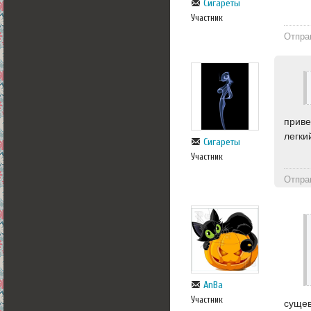
Сигареты
Участник
Отпра
приве
легки
Сигареты
Участник
Отпра
AnBa
Участник
сущев