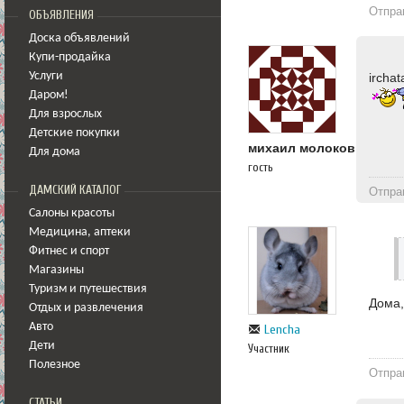
Отпра
ОБЪЯВЛЕНИЯ
Доска объявлений
Купи-продайка
Услуги
ircha
Даром!
Для взрослых
Детские покупки
михаил молоков
Для дома
гость
ДАМСКИЙ КАТАЛОГ
Отпра
Салоны красоты
Медицина
,
аптеки
Фитнес и спорт
Магазины
Туризм и путешествия
Дома,
Отдых и развлечения
Авто
Lencha
Дети
Участник
Полезное
Отпра
СТАТЬИ