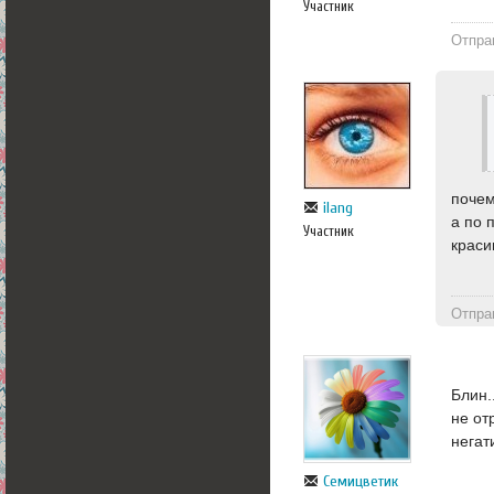
Участник
Отпра
почем
ilang
а по 
Участник
краси
Отпра
Блин.
не от
негат
Семицветик