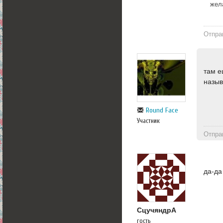
жел
Отпра
там е
назы
Round Face
Участник
Отпра
да-да
СцучяндрА
гость