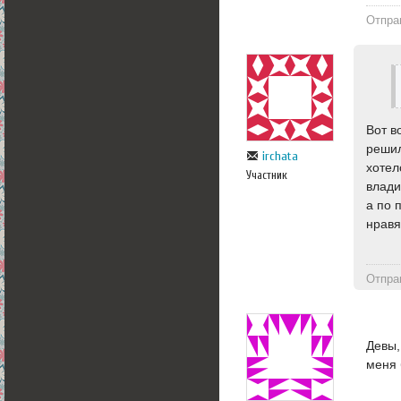
Отпра
Вот в
решил
irchata
хотел
Участник
влади
а по 
нравя
Отпра
Девы,
меня 