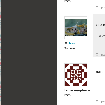
гость
Отпра
Оно и
Жит
Тень
Участник
Отпра
Лина,
Баскендарбаев
гость
Отпра