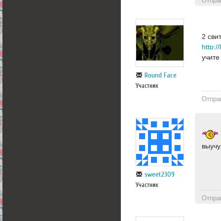
Отпра
2 сви
http:
учите
Round Face
Участник
Отпра
выучу
sweet2309
Участник
Отпра