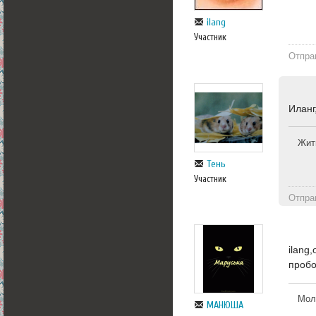
ilang
Участник
Отпра
Иланг
Жит
Тень
Участник
Отпра
ilang
пробо
Моло
МАНЮША