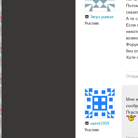
Потом
сказа
Тигра рыжая
А те 
Участник
Если 
некот
возмо
Форум
без о
Хотя 
Отпра
Мне и
сообр
Пгаст
sweet2309
Участник