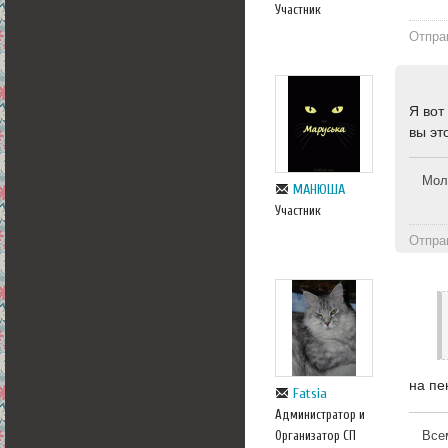
Участник
Отпра
Я вот
вы эт
Моло
МАНЮША
Участник
Отпра
на пе
Fatsia
Администратор и
Организатор СП
Все