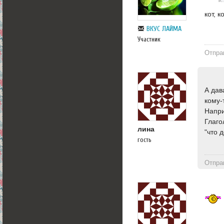
кот, 
ВКУС ЛАЙМА
Участник
Отпра
А дав
кому-
Напри
Глаго
лина
"что 
гость
Отпра