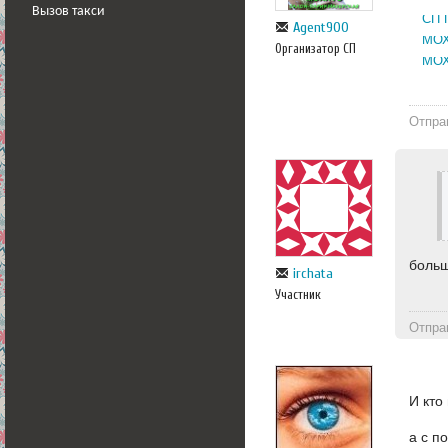
Вызов такси
СП 
Agent900
МОХ
Организатор СП
МОХ
Отпра
боль
irchata
Участник
Отпра
И кто
а с п