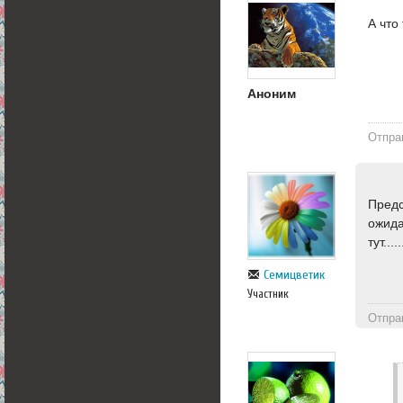
А что
Аноним
Отпра
Предс
ожида
тут...
Семицветик
Участник
Отпра