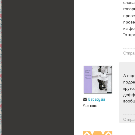
слова
говор
прове
прове
из фо
"отпр
Отпра
А еще
подон
круто
деффч
Babatysia
вообщ
Участник
Отпра