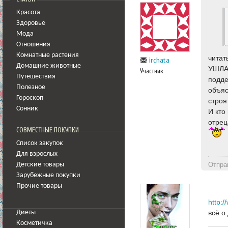
Красота
Здоровье
Мода
Отношения
Комнатные растения
читат
irchata
Домашние животные
УШЛА_
Участник
Путешествия
подде
Полезное
объяс
Гороскоп
строя
Сонник
И кто
отрец
СОВМЕСТНЫЕ ПОКУПКИ
Список закупок
Для взрослых
Отпра
Детские товары
Зарубежные покупки
Прочие товары
http:/
всё о
Диеты
Косметичка