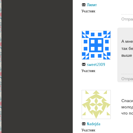
Лилит
Участник
Отпра
А мне
так б
выше 
sweet2309
Участник
Отпра
Спаси
молод
что п
Nadejda
Участник