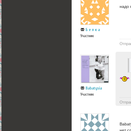
надо 
Б е л к а
Участник
Отпра
Babatysia
Участник
Отпра
Babat
нет с