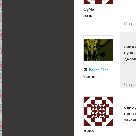
СуЧа
гость
Отпра
лина 
ну со
делов
Round Face
Участник
Отпра
одно 
прове
закон
лина