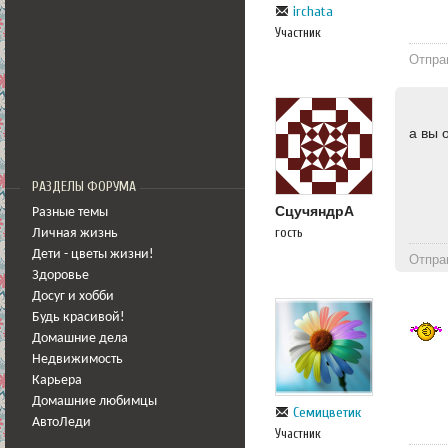
irchata
Участник
Отпра
а вы 
РАЗДЕЛЫ ФОРУМА
СцучяндрА
Разные темы
гость
Личная жизнь
Дети - цветы жизни!
Отпра
Здоровье
Досуг и хобби
Будь красивой!
Домашние дела
Недвижимость
Карьера
Домашние любимцы
Семицветик
АвтоЛеди
Участник