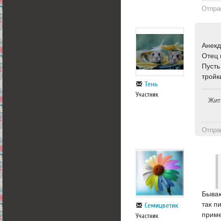
Отпра
Анекд
Отец 
Пусть
тройк
Тень
Участник
Жит
Отпра
Бываю
так п
Семицветик
приме
Участник