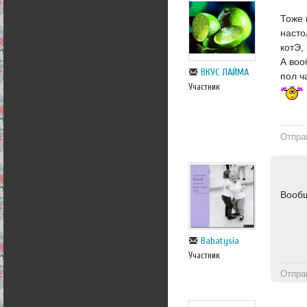
Тоже 
насто
котЭ,
А воо
ВКУС ЛАЙМА
пол ч
Участник
Отпра
Вообщ
Babatysia
Участник
Отпра