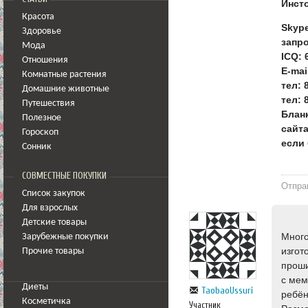
Инсто
Красота
Skyp
Здоровье
запро
Мода
ICQ: 
Отношения
E-mai
Комнатные растения
тел: 
Домашние животные
тел: 
Путешествия
Бланк
Полезное
сайта
Гороскоп
если 
Сонник
СОВМЕСТНЫЕ ПОКУПКИ
Отпра
Список закупок
Для взрослых
Детские товары
Много
Зарубежные покупки
изгот
Прочие товары
проши
с мем
Диеты
TaobaoUssuri
ребён
Косметичка
Участник