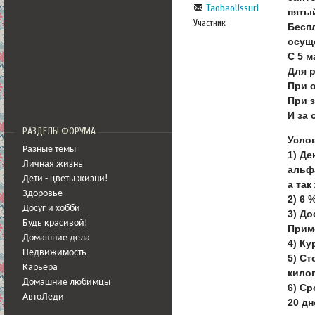
TaobaoUssuri
пятый
Участник
Бесп
осущ
С 5 м
Для 
При о
При з
И за 
РАЗДЕЛЫ ФОРУМА
Усло
Разные темы
1) Де
Личная жизнь
альфа
Дети - цветы жизни!
а так
Здоровье
2) 6 
Досуг и хобби
3) До
Будь красивой!
Прим
Домашние дела
4) Ку
Недвижимость
5) Ст
Карьера
кило
Домашние любимцы
6) Ср
АвтоЛеди
20 дн