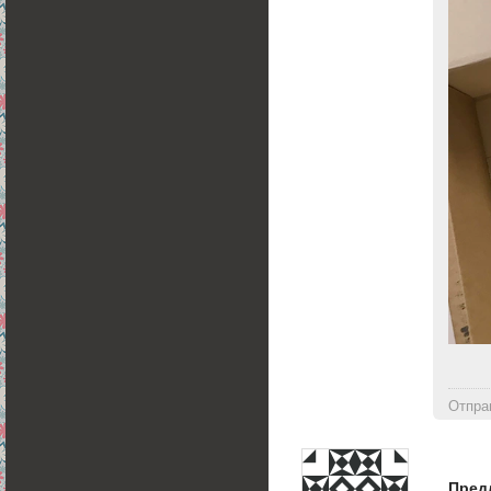
Отпра
Предл