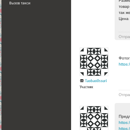
Разме
Вызов такси
товар
так ж
Цена 
Отпра
Фотог
https
TaobaoUssuri
Участник
Отпра
Предл
https
https: