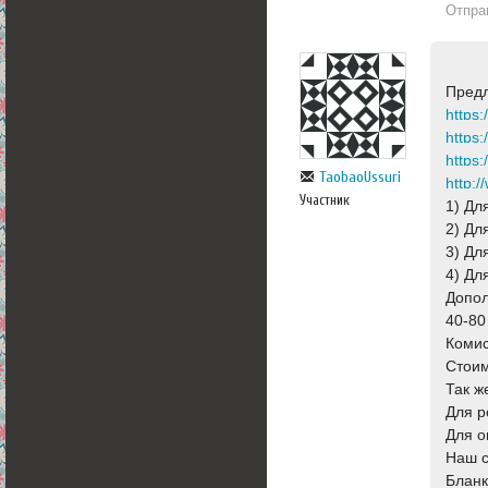
Отпра
Предл
https
https:
https
TaobaoUssuri
http:
Участник
1) Дл
2) Дл
3) Дл
4) Дл
Допол
40-80
Комис
Стоим
Так ж
Для р
Для о
Наш 
Бланк