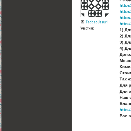
https
https
https
TaobaoUssuri
http:
Участник
1) Д
2) Дл
3) Дл
4) Дл
Допол
Мешо
Комис
Стои
Так 
Для р
Для о
Наш 
Бланк
http:
Все 