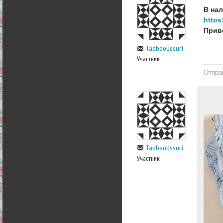
В на
https
Приво
TaobaoUssuri
Участник
Отпра
TaobaoUssuri
Участник