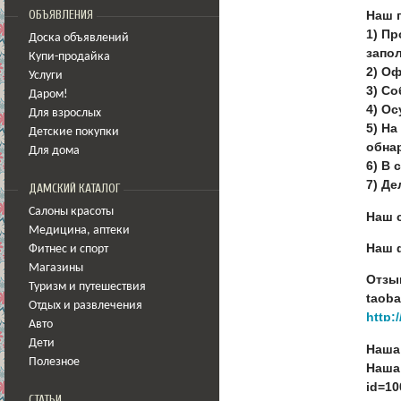
ОБЪЯВЛЕНИЯ
Наш 
1) П
Доска объявлений
запо
Купи-продайка
2) Оф
Услуги
3) С
Даром!
4) Ос
Для взрослых
5) На
Детские покупки
обна
Для дома
6) В 
7) Д
ДАМСКИЙ КАТАЛОГ
Салоны красоты
Наш с
Медицина
,
аптеки
Наш ф
Фитнес и спорт
Магазины
Отзыв
Туризм и путешествия
taoba
Отдых и развлечения
Авто
Дети
Наша 
Полезное
Наша 
id=1
СТАТЬИ