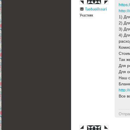
https
TaobaoUssuri
http:
Участник
1) Дл
2) Дл
3) Дл
4) Дл
расхо
Комис
Стоим
Так ж
Для р
Для о
Наш 
Бланк
http:
Все в
Отпра