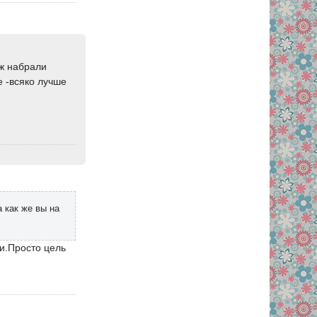
уж набрали
е -всяко лучше
 как же вы на
ли.Просто цель