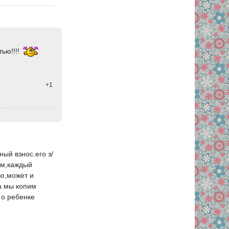
ью!!!!
+1
ый взнос.его з/
ем,каждый
аю,может и
ка мы копим
 о ребенке