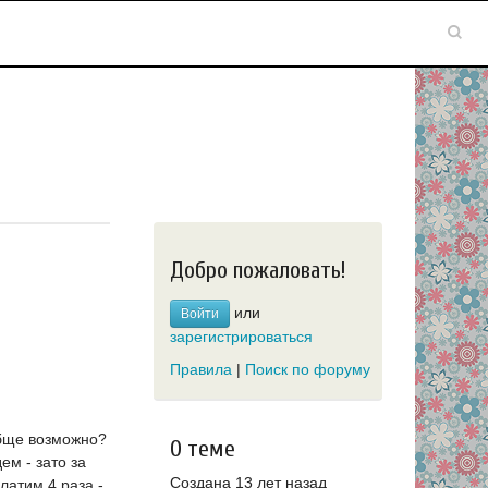
Добро пожаловать!
или
Войти
зарегистрироваться
Правила
|
Поиск по форуму
ообще возможно?
О теме
ем - зато за
Создана 13 лет назад
латим 4 раза -