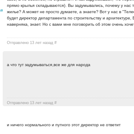
прямо крылья складываются). Вы задумывались, почему у нас 
алист
жилье? А может не просто думаете, а знаете? Вот у нас в "Тел
будет директор департамента по строительству и архитектуре, Б
наверняка, знает. Но с вами мне поговорить об этом очень хоче
Отправлено 13 лет назад
#
а что тут задумываться,все же для народа
Отправлено 13 лет назад
#
и ничего нормального и путного этот директор не ответит