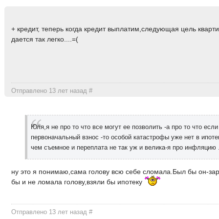
+ кредит, теперь когда кредит выплатим,следующая цель кварти
дается так легко....=(
Отправлено 13 лет назад
#
Юля,я не про то что все могут ее позволить -а про то что есл
первоначальный взнос -то особой катастрофы уже нет в ипоте
чем съемное и переплата не так уж и велика-я про инфляцию 
ну это я понимаю,сама голову всю себе сломала.Был бы он-зар
бы и не ломала голову,взяли бы ипотеку
Отправлено 13 лет назад
#