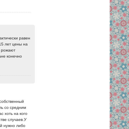
рактически равен
15 лет цены на
к рожают
ане конечно
 собственный
ль со средним
с хоть на кого
тве случаев.У
ей нужно либо