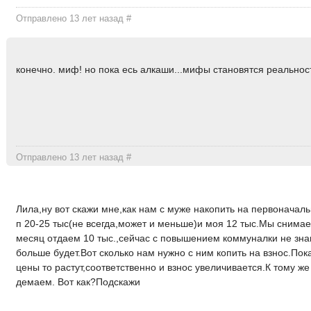
Отправлено 13 лет назад
#
конечно. миф! но пока есь алкаши...мифы становятся реальност
Отправлено 13 лет назад
#
Лила,ну вот скажи мне,как нам с муже накопить на первоначальн
п 20-25 тыс(не всегда,может и меньше)и моя 12 тыс.Мы снима
месяц отдаем 10 тыс.,сейчас с повышением коммуналки не зн
больше будет.Вот сколько нам нужно с ним копить на взнос.По
цены то растут,соответственно и взнос увеличивается.К тому же
демаем. Вот как?Подскажи