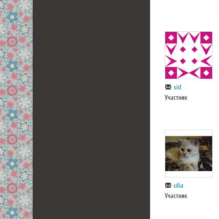
sid
Участник
ulia
Участник