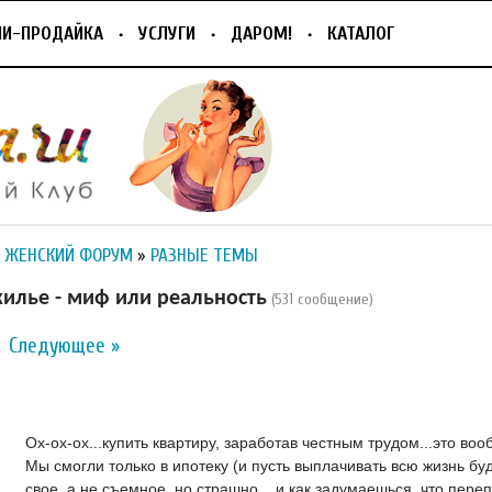
ПИ-ПРОДАЙКА
УСЛУГИ
ДАРОМ!
КАТАЛОГ
 ЖЕНСКИЙ ФОРУМ
»
РАЗНЫЕ ТЕМЫ
илье - миф или реальность
(531 сообщение)
Следующее »
Ох-ох-ох...купить квартиру, заработав честным трудом...это в
Мы смогли только в ипотеку (и пусть выплачивать всю жизнь буд
свое, а не съемное, но страшно... и как задумаешься, что переп