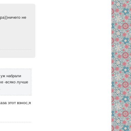
ра))ничего не
и уж набрали
ке -всяко лучше
.
аза этот взнос,я