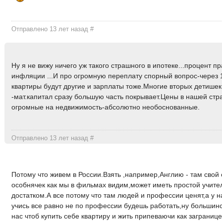
Отправлено 13 лет назад
#
Ну я не вижу ничего уж такого страшного в ипотеке...процент п
инфляции ...И про огромную переплату спорный вопрос-через 
квартиры будут другие и зарплаты тоже.Многие вторых детише
-мат.капитал сразу большую часть покрывает.Цены в нашей стр
огромные на недвижимость-абсолютно необоснованные.
Отправлено 13 лет назад
#
Потому что живем в России.Взять ,например,Англию - там свой
особнячек как мы в фильмах видим,может иметь простой учите
достатком.А все потому что там людей и профессии ценят,а у на
учись все равно не по профессии будешь работать,ну большинс
нас чтоб купить себе квартиру и жить припеваючи как заграниц