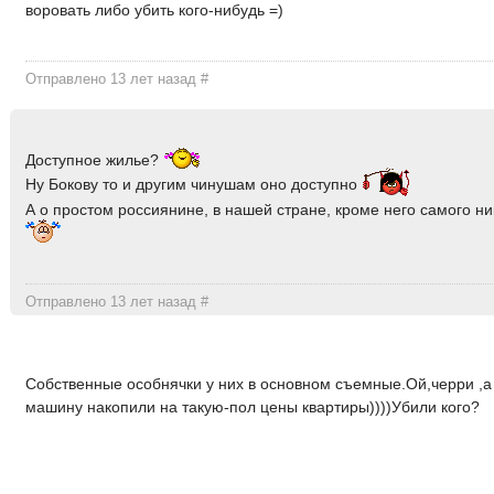
воровать либо убить кого-нибудь =)
Отправлено 13 лет назад
#
Доступное жилье?
Ну Бокову то и другим чинушам оно доступно
А о простом россиянине, в нашей стране, кроме него самого ни
Отправлено 13 лет назад
#
Собственные особнячки у них в основном съемные.Ой,черри ,а 
машину накопили на такую-пол цены квартиры))))Убили кого?