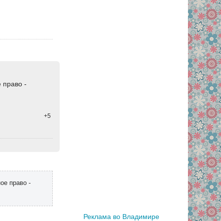
 право -
+5
ое право -
Реклама во Владимире