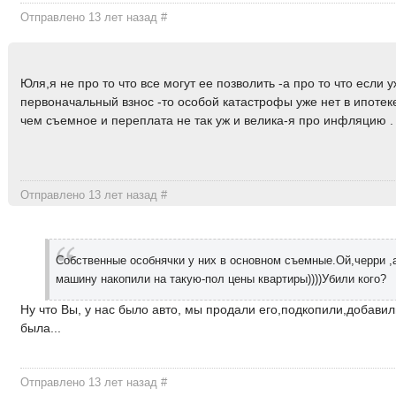
Отправлено 13 лет назад
#
Юля,я не про то что все могут ее позволить -а про то что если 
первоначальный взнос -то особой катастрофы уже нет в ипотек
чем съемное и переплата не так уж и велика-я про инфляцию .
Отправлено 13 лет назад
#
Собственные особнячки у них в основном съемные.Ой,черри ,а
машину накопили на такую-пол цены квартиры))))Убили кого?
Ну что Вы, у нас было авто, мы продали его,подкопили,добави
была...
Отправлено 13 лет назад
#