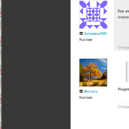
Как ж
плати
Катерина1985
Участник
Отпра
Индив
Инсента
Участник
Отпра