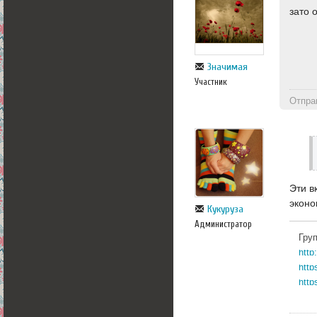
зато о
Значимая
Участник
Отпра
Эти в
экон
Кукуруза
Администратор
Гру
http
http