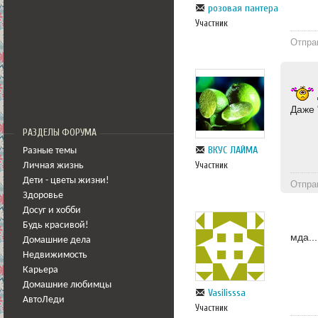
розовая пантера
Участник
Отпра
Даже 
РАЗДЕЛЫ ФОРУМА
ВКУС ЛАЙМА
Разные темы
Участник
Личная жизнь
Дети - цветы жизни!
Отпра
Здоровье
Досуг и хобби
Будь красивой!
мда...
Домашние дела
Недвижимость
Карьера
Домашние любимцы
Vasilisssa
АвтоЛеди
Участник