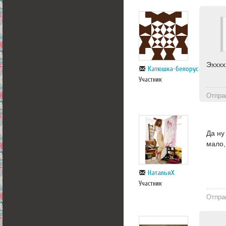
Эхххх
Катюшка-белорусска
Участник
Отпра
Да ну
мало,
НатальяХ
Участник
Отпра