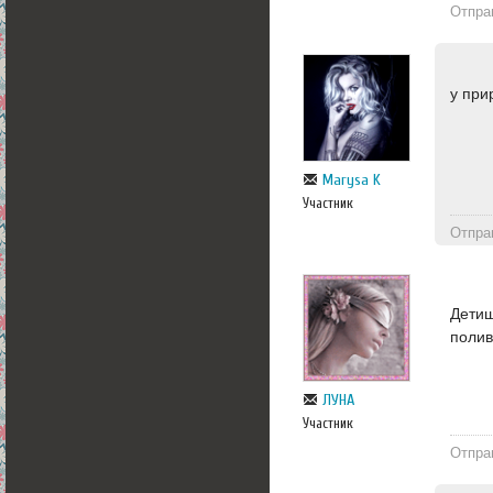
Отпра
у при
Marysa K
Участник
Отпра
Детиш
полив
ЛУНА
Участник
Отпра