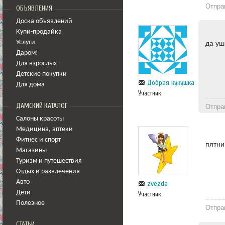
Отпра
ОБЪЯВЛЕНИЯ
Доска объявлений
Купи-продайка
Услуги
да у
Даром!
Для взрослых
Детские покупки
Добрая кукушка
Для дома
Участник
ДАМСКИЙ КАТАЛОГ
Отпра
Салоны красоты
Медицина
,
аптеки
Фитнес и спорт
пятни
Магазины
Туризм и путешествия
Отдых и развлечения
Авто
zvezda
Дети
Участник
Полезное
Отпра
СТАТЬИ