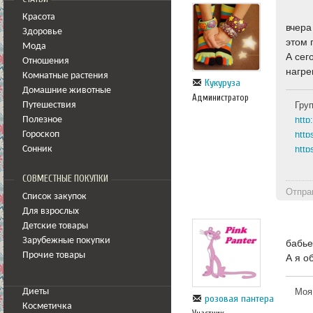
Красота
вчера
Здоровье
этом 
Мода
А сег
Отношения
нагр
Комнатные растения
Кукуруза
Домашние животные
Администратор
Путешествия
Гру
Полезное
Гороскоп
http
Сонник
http
СОВМЕСТНЫЕ ПОКУПКИ
Отпра
Список закупок
Для взрослых
Детские товары
Зарубежные покупки
бабье
Прочие товары
А я о
Диеты
Моя
розовая пантера
Косметичка