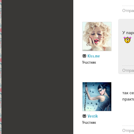
Отпра
У пар
Kiss.me
Участник
Отпра
так с
практ
Vestik
Участник
Отпра