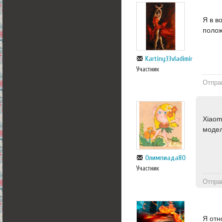
Я в в
полож
Kartiny33vladimir
Участник
Отпра
Xiaom
модел
Олимпиада80
Участник
Отпра
Я отн