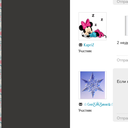
Отпра
2 нед
KapriZ
Участник
Отпра
Если 
☆СнеƸ̴Ӂ̴Ʒинкฉ☆
Участник
Отпра