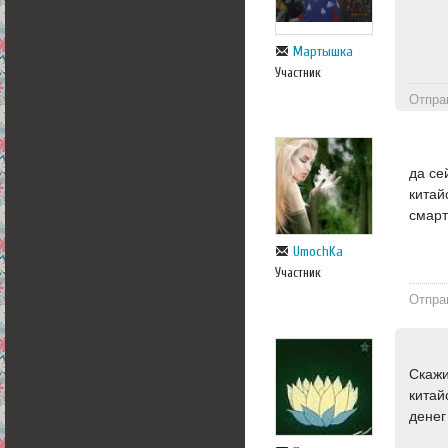
Мартышка
Участник
Отпра
да се
китай
смарт
UmochKa
Участник
Отпра
Скажи
китай
денег