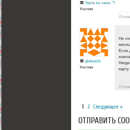
Торты на заказ "Тортбуфет
Участник
Отпра
Не со
месяц
Если 
компа
glebovich
Нигде
Участник
карту
Отпра
1
2
Следующее »
ОТПРАВИТЬ СО