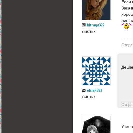
Если 
Заказ
хорош
лишни
hitraya322
Участник
Отпра
Дешё
olchiks83
Участник
Отпра
У мен