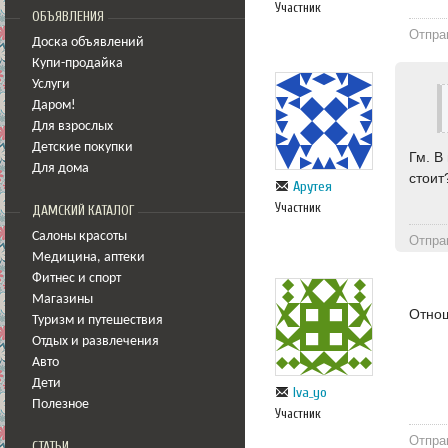
Участник
ОБЪЯВЛЕНИЯ
Отпра
Доска объявлений
Купи-продайка
Услуги
Даром!
Для взрослых
Детские покупки
Гм. В
Для дома
стоит
Арутея
Участник
ДАМСКИЙ КАТАЛОГ
Салоны красоты
Отпра
Медицина
,
аптеки
Фитнес и спорт
Магазины
Отнош
Туризм и путешествия
Отдых и развлечения
Авто
Дети
Iva_yo
Полезное
Участник
Отпра
СТАТЬИ