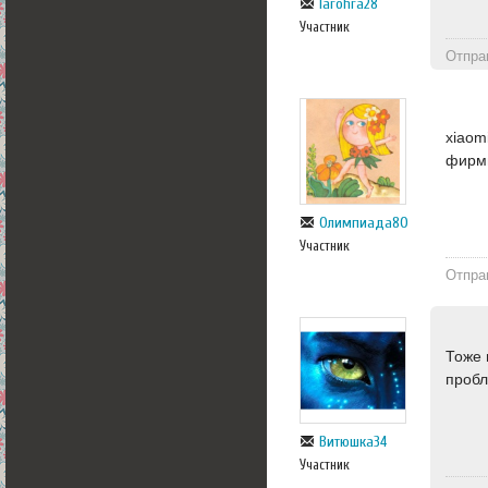
larohra28
Участник
Отпра
xiaom
фирм
Олимпиада80
Участник
Отпра
Тоже 
пробл
Витюшка34
Участник