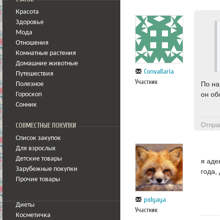
Красота
Здоровье
Мода
Отношения
Комнатные растения
Домашние животные
Convallaria
Путешествия
Участник
По на
Полезное
он об
Гороскоп
Сонник
Отпра
СОВМЕСТНЫЕ ПОКУПКИ
Список закупок
Для взрослых
Детские товары
я аде
Зарубежные покупки
года,
Прочие товары
polyaya
Диеты
Участник
Косметичка