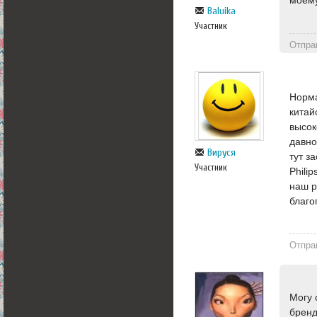
Baluika
Участник
Отпра
Норма
китай
высок
давно
Вируся
тут з
Участник
Phili
наш р
благо
Отпра
Могу 
бренд