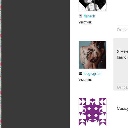
Nanath
Участник
Отпра
У мен
было,
lucy_syrian
Участник
Отпра
Самсу