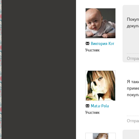
Покуп
докуп
Виктория Кэт
Участник
Отпра
Я так
приме
покуп
Mata-Pola
Участник
Отпра