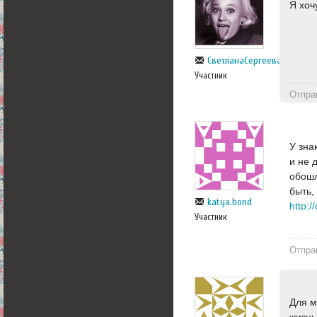
Я хоч
СветланаСергеева
Участник
Отпра
У зна
и не 
обошл
быть,
katya.bond
http:/
Участник
Отпра
Для м