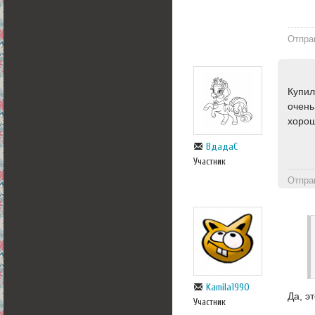
Отпра
Купил
очень
хоро
ВдадаС
Участник
Отпра
Kamila1990
Да, э
Участник