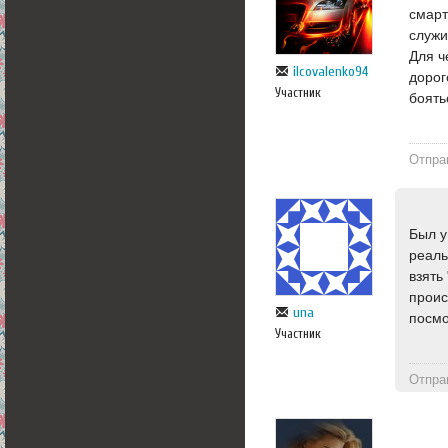
смарт
служи
Для ч
ilcovalenko94
дорог
Участник
боять
Отпра
Был у
реаль
взять
проис
una
посмо
Участник
Отпра