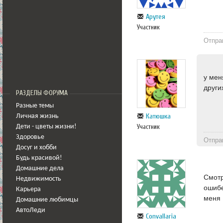
Арутея
Участник
Отпра
у мен
други
РАЗДЕЛЫ ФОРУМА
Разные темы
Катюшка
Личная жизнь
Участник
Дети - цветы жизни!
Здоровье
Отпра
Досуг и хобби
Будь красивой!
Домашние дела
Смотр
Недвижимость
ошибе
Карьера
меня 
Домашние любимцы
АвтоЛеди
Convallaria