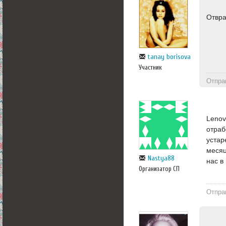
Отвра
tanay borisova
Участник
Отпра
Lenov
отраб
устар
месяц
Nastya88
нас в
Организатор СП
Отпра