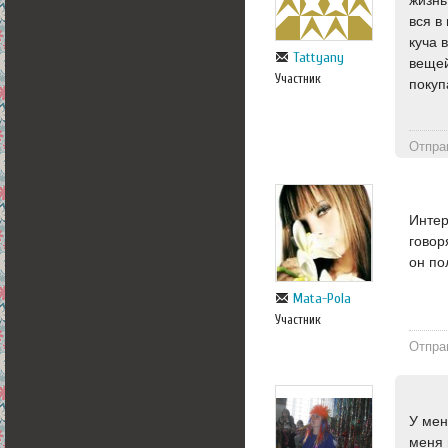
жизнь
вся в
куча 
Tattyany
вещей
Участник
покуп
Отпра
Интер
говор
он по
Mata-Pola
Участник
Отпра
У мен
меня 