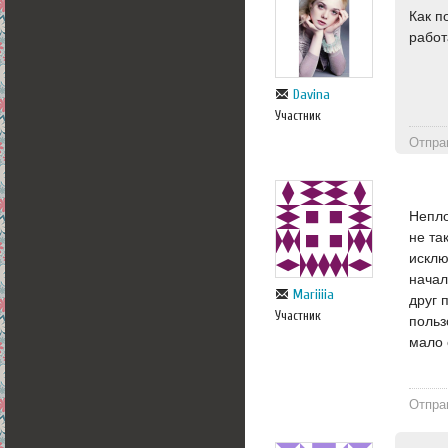
Как п
работ
Davina
Участник
Отпра
Непло
не та
исклю
начал
Mariiiia
друг 
Участник
польз
мало 
Отпра