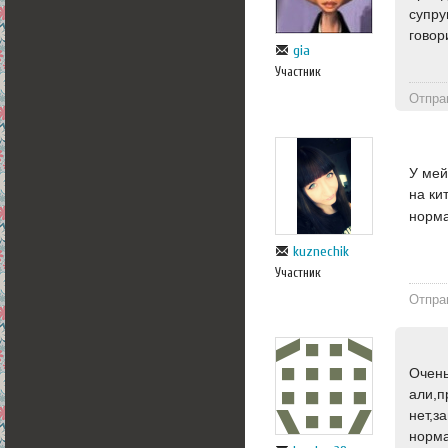
супру
говор
gia
Участник
Отпра
У мей
на ки
норма
kuznechik
Участник
Отпра
Очень
али,п
нет,з
норма