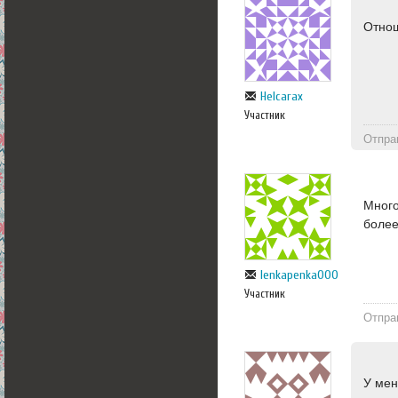
Отнош
Helcarax
Участник
Отпра
Много
более
lenkapenka000
Участник
Отпра
У мен