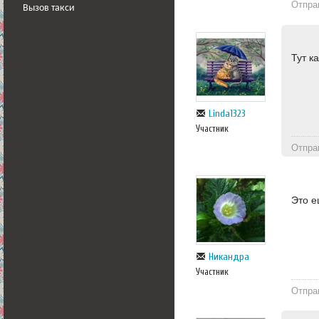
Отпра
Вызов такси
Тут к
Linda1323
Участник
Отпра
Это е
Никандра
Участник
Отпра