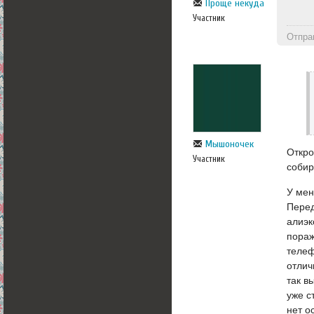
Проще некуда
Участник
Отпра
Мышоночек
Откро
Участник
собир
У мен
Перед
алиэк
пораж
телеф
отлич
так в
уже с
нет о