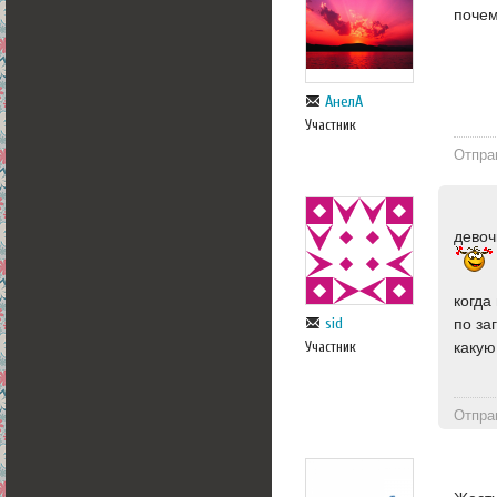
почем
АнелА
Участник
Отпра
девоч
когда
sid
по за
какую
Участник
Отпра