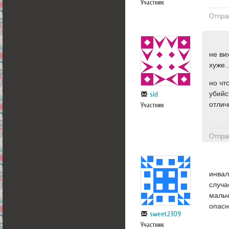
Участник
Отпра
не ви
хуже..
но чт
убийс
sid
отлич
Участник
Отпра
инвал
случа
мальч
опасн
sweet2309
Участник