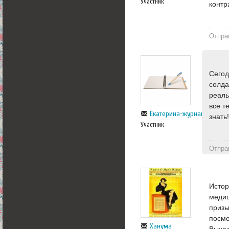
Участник
контр
Отпра
Сегод
солда
реаль
все т
Екатерина-журналист
знать
Участник
Отпра
Истор
медиц
призы
посмо
Ханума