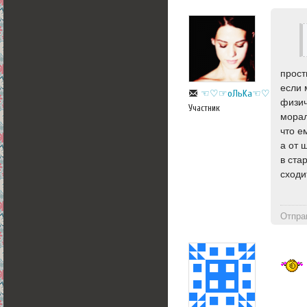
прост
если 
☜♡☞оЛьKa☜♡☞
физич
Участник
морал
что е
а от 
в ста
сходи
Отпра