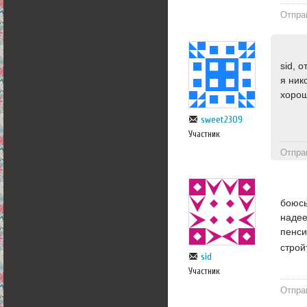
Отпра
sid, 
я ник
хорош
sweet2309
Участник
Отпра
боюсь
надее
пенси
строй
sid
Участник
Отпра