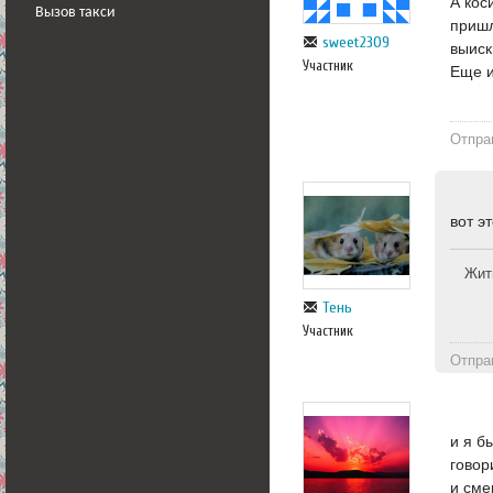
А кос
Вызов такси
пришл
sweet2309
выиск
Участник
Еще и
Отпра
вот э
Жит
Тень
Участник
Отпра
и я б
говор
и сме