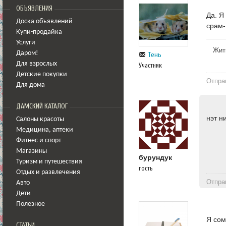
ОБЪЯВЛЕНИЯ
Да. Я
Доска объявлений
срам-
Купи-продайка
Услуги
Жит
Даром!
Тень
Для взрослых
Участник
Детские покупки
Отпра
Для дома
ДАМСКИЙ КАТАЛОГ
нэт н
Салоны красоты
Медицина
,
аптеки
Фитнес и спорт
Магазины
бурундук
Туризм и путешествия
гость
Отдых и развлечения
Отпра
Авто
Дети
Полезное
Я сом
СТАТЬИ