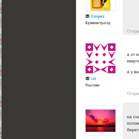
Ханума
Администратор
Отпра
а от 
кварт
а у в
sid
Участник
Отпра
на сч
потом
берет