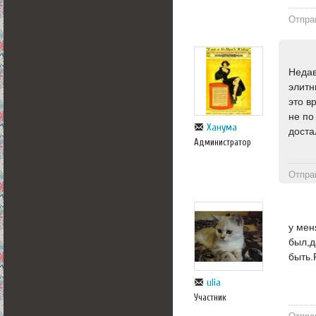
Отпра
Недав
элитн
это в
не по
Ханума
доста
Администратор
Отпра
у мен
был,д
быть.
ulia
Участник