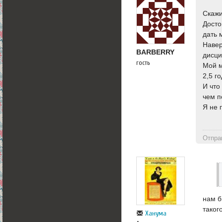
Скажи
Досто
дать 
Навер
BARBERRY
дисци
гость
Мой м
2,5 г
И что
чем 
Я не 
Отпра
нам б
таког
Ханума