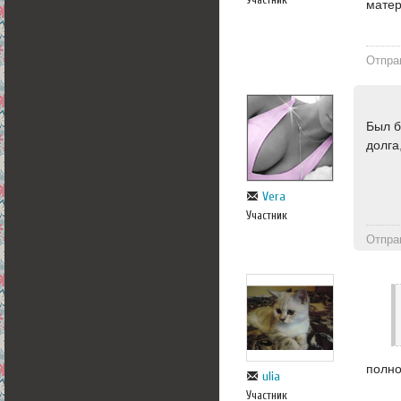
матере
Отпра
Был б
долга
Vera
Участник
Отпра
полно
ulia
Участник