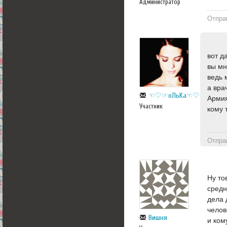
Администратор
Отпра
вот д
вы мн
ведь 
а врач
☜♡☞оЛьKa☜♡☞
Армия
Участник
кому 
Отпра
Ну то
средн
дела 
челов
Вишня
и ком