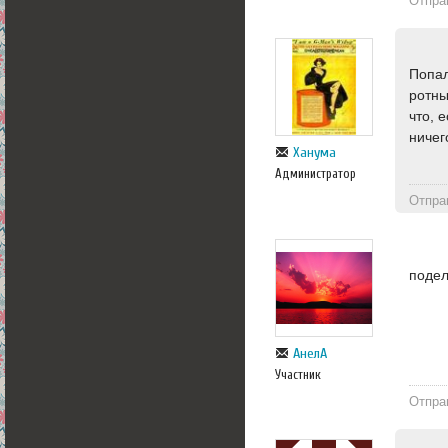
Отпра
Попал
ротны
что, 
ничег
Ханума
Администратор
Отпра
подел
АнелА
Участник
Отпра