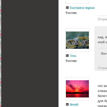
Екатерина-журналист
Участник
Отпра
сид, 
чтоб 
Жит
Тень
Участник
Отпра
что з
отмаз
билет
для б
АнелА
презр