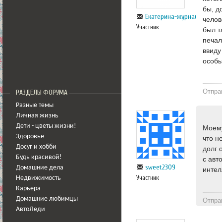
бы, д
Екатерина-журналист
челов
Участник
был т
печал
ввиду
особы
Отпра
РАЗДЕЛЫ ФОРУМА
Разные темы
Личная жизнь
Дети - цветы жизни!
Моему
Здоровье
что н
Досуг и хобби
долг 
Будь красивой!
с авт
sweet2309
Домашние дела
интел
Участник
Недвижимость
Карьера
Домашние любимцы
Отпра
АвтоЛеди