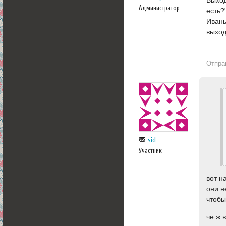
Выход
Администратор
есть?
Иваны
выход
Отпра
sid
Участник
вот н
они н
чтобы
че ж 