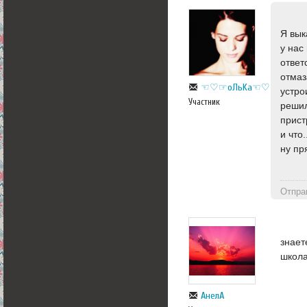
Я вык
у нас
ответ
отмаз
☜♡☞оЛьKa☜♡☞
устро
Участник
решил
пристр
и что..
ну пр
Отпра
знает
школа
АнелА