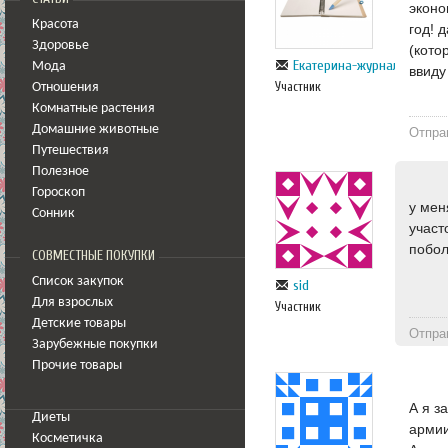
эконо
Красота
год! 
Здоровье
(кото
Екатерина-журналист
Мода
ввиду
Участник
Отношения
Комнатные растения
Домашние животные
Отпра
Путешествия
Полезное
Гороскоп
у мен
Сонник
участ
побол
СОВМЕСТНЫЕ ПОКУПКИ
Список закупок
sid
Для взрослых
Участник
Детские товары
Отпра
Зарубежные покупки
Прочие товары
А я з
Диеты
армии
Косметичка