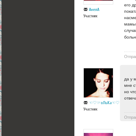
его д
АнелА
покат
Участник
насме
мамы.
случа
больн
Отпра
да у 
мне с
но чт
отвеч
☜♡☞оЛьKa☜♡☞
Участник
Отпра