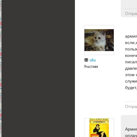
Отпра
армия
если,
польз
конеч
ulia
писал
Участник
давле
этом 
служи
будет
Отпра
Армия
опла