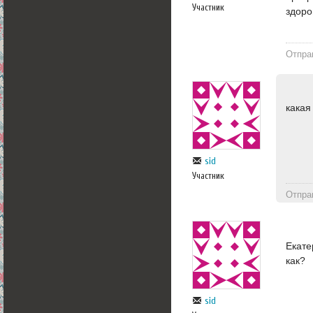
Участник
здоро
Отпра
какая
sid
Участник
Отпра
Екате
как?
sid