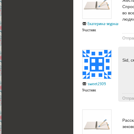
Жесть
Спрос
во вс
людя
Екатерина-журналист
Участник
Отпра
Sid, 
sweet2309
Участник
Отпра
Расск
зеков