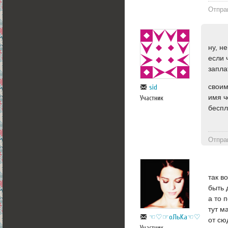
Отпра
ну, н
если 
запла
своим
sid
имя ч
Участник
беспл
Отпра
так в
быть 
а то п
тут м
☜♡☞оЛьKa☜♡☞
от сю
Участник