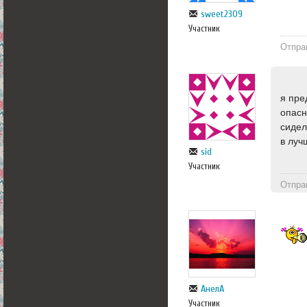
sweet2309
Участник
Отпра
я пре
опасн
сидел
в луч
sid
Участник
Отпра
АнелА
Участник