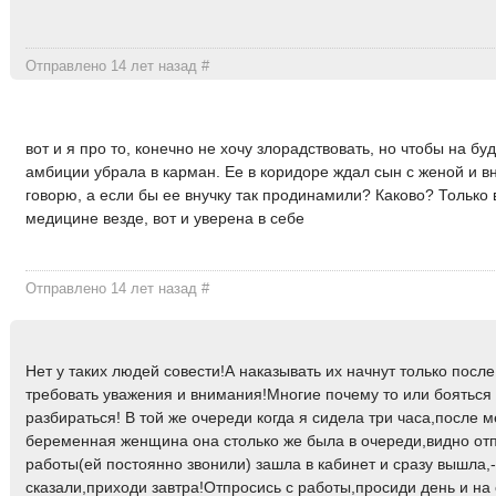
Отправлено 14 лет назад
#
вот и я про то, конечно не хочу злорадствовать, но чтобы на б
амбиции убрала в карман. Ее в коридоре ждал сын с женой и вн
говорю, а если бы ее внучку так продинамили? Каково? Только 
медицине везде, вот и уверена в себе
Отправлено 14 лет назад
#
Нет у таких людей совести!А наказывать их начнут только после
требовать уважения и внимания!Многие почему то или бояться 
разбираться! В той же очереди когда я сидела три часа,после 
беременная женщина она столько же была в очереди,видно от
работы(ей постоянно звонили) зашла в кабинет и сразу вышла,
сказали,приходи завтра!Отпросись с работы,просиди день и н