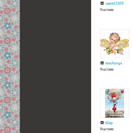
sweet2309
Участник
mashusya
Участник
Шар
Участник