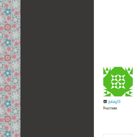
julay33
Участник