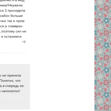
никем!Неужели
са 3 просидела
 район больше
ечно так я прям
ся,а главврач
и,поэтому сил не
к и останемся
+3
о не приняла
 Понятно, что
а в очередь из-
не непонятно!