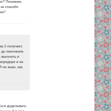
тно? Понимаю,
 за спасибо
ома?
за 2 получает,
с до окончания.
е выгонять и
 коридоре и не
Я не знаю, как
ться доделывать
днички.А в мед.