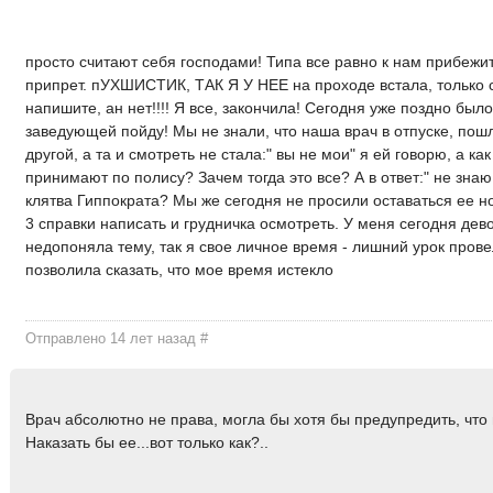
просто считают себя господами! Типа все равно к нам прибежит
припрет. пУХШИСТИК, ТАК Я У НЕЕ на проходе встала, только 
напишите, ан нет!!!! Я все, закончила! Сегодня уже поздно было
заведующей пойду! Мы не знали, что наша врач в отпуске, пошл
другой, а та и смотреть не стала:" вы не мои" я ей говорю, а как
принимают по полису? Зачем тогда это все? А в ответ:" не знаю.
клятва Гиппократа? Мы же сегодня не просили оставаться ее но
3 справки написать и грудничка осмотреть. У меня сегодня де
недопоняла тему, так я свое личное время - лишний урок прове
позволила сказать, что мое время истекло
Отправлено 14 лет назад
#
Врач абсолютно не права, могла бы хотя бы предупредить, что 
Наказать бы ее...вот только как?..