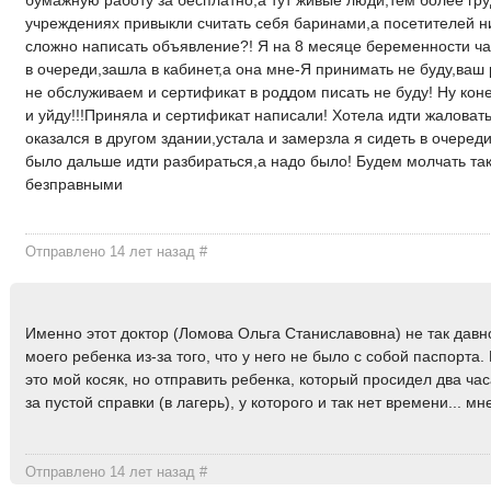
учреждениях привыкли считать себя баринами,а посетителей 
сложно написать объявление?! Я на 8 месяце беременности ча
в очереди,зашла в кабинет,а она мне-Я принимать не буду,ваш
не обслуживаем и сертификат в роддом писать не буду! Ну кон
и уйду!!!Приняла и сертификат написали! Хотела идти жаловать
оказался в другом здании,устала и замерзла я сидеть в очеред
было дальше идти разбираться,а надо было! Будем молчать та
безправными
Отправлено 14 лет назад
#
Именно этот доктор (Ломова Ольга Станиславовна) не так давн
моего ребенка из-за того, что у него не было с собой паспорта.
это мой косяк, но отправить ребенка, который просидел два час
за пустой справки (в лагерь), у которого и так нет времени... м
Отправлено 14 лет назад
#