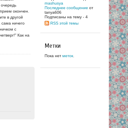
mashusya
 очередь
Последнее сообщение
от
 прием окончен.
tanya606
Подписаны на тему - 4
ите в другой
а сама ничего
RSS этой темы
дничком с
четверг!" Как на
Метки
Пока нет
меток
.