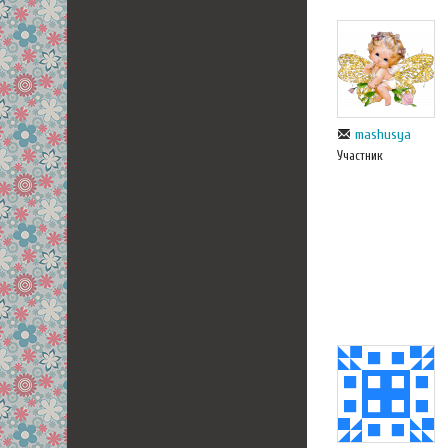
mashusya
Участник