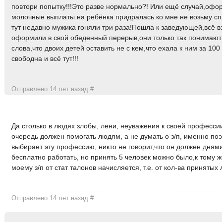
повтори попытку!!!Это разве нормально?! Или ещё случай,оф
молочные выплаты на ребёнка придралась ко мне не возьму сп
тут недавно мужика гоняли три раза!Пошла к заведующей,всё в
оформили в свой обеденный перерыв,они только так понимают
слова,что двоих детей оставить не с кем,что ехала к ним за 10
свободна и всё тут!!!
Отправлено 14 лет назад
#
Да столько в людях злобы, лени, неуважения к своей професси
очередь должен помогать людям, а не думать о з/п, именно по
выбирает эту профессию, никто не говорит,что он должен дням
бесплатно работать, но принять 5 человек можно было,к тому ж
моему з/п от стат талонов начисляется, т.е. от кол-ва принятых
Отправлено 14 лет назад
#