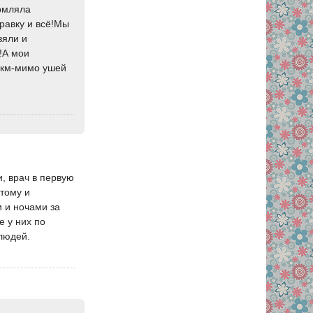
ормляла
равку и всё!Мы
зяли и
!А мои
0 км-мимо ушей
и, врач в первую
этому и
и и ночами за
е у них по
 людей.