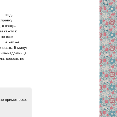
е, когда
справку
, а завтра в
и как-то к
 же всех
.." А как же
чевать, 5 минут
вочка-надомница
ла, совесть не
не примет всех.