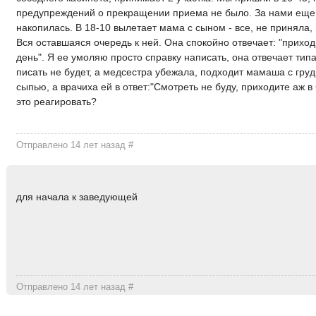
предупреждений о прекращении приема не было. За нами еще
накопилась. В 18-10 вылетает мама с сыном - все, не приняла,
Вся оставшаяся очередь к ней. Она спокойно отвечает: "приход
день". Я ее умоляю просто справку написать, она отвечает тип
писать не будет, а медсестра убежала, подходит мамаша с гру
сыпью, а врачиха ей в ответ:"Смотреть не буду, приходите аж в 
это реагировать?
Отправлено 14 лет назад
#
для начала к заведующей
Отправлено 14 лет назад
#