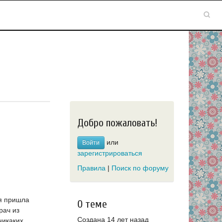
Добро пожаловать!
или
Войти
зарегистрироваться
Правила
|
Поиск по форуму
ня пришла
О теме
рач из
Создана 14 лет назад
никаких