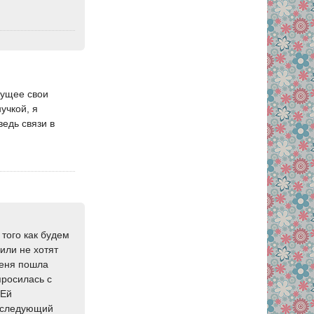
удущее свои
учкой, я
ведь связи в
 того как будем
или не хотят
меня пошла
просилась с
-Ей
а следующий