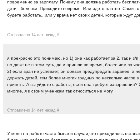
повременно за зарплату. Почему она должна работать беспла
дети - болячки. Приходите вовремя. Или идете платно. Сами то
будете работать...или у врача нет своих детей, которые ждут д
Отправлено 14 лет назад
#
я прекрасно это понимаю, но 1) она как работает за 2, так и з/п 
но даже не в этом суть, да и пришли во время, более чем за ча
2) если врач не успевает, он обязан предупредить заранее, а н
держать детей, тем более многих грудных по несколько часов в
принять. А вы уйдете с работы, если она требует завершения? 
многие, я к своим ученикам так относиться не могу
Отправлено 14 лет назад
#
У меня на работе часто бывали случаи,что приходилось остава
бумажную работу за бесплатно,а тут живые люди,тем более гру