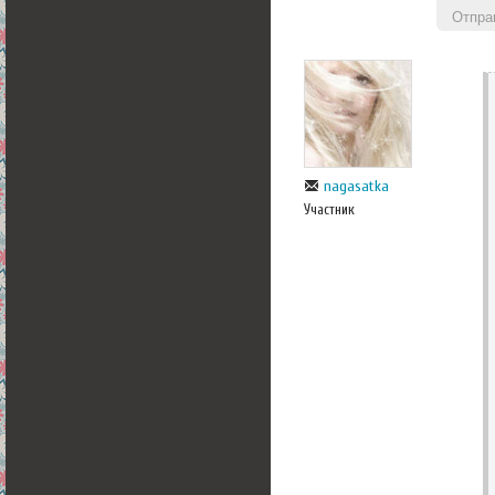
Отпра
nagasatka
Участник