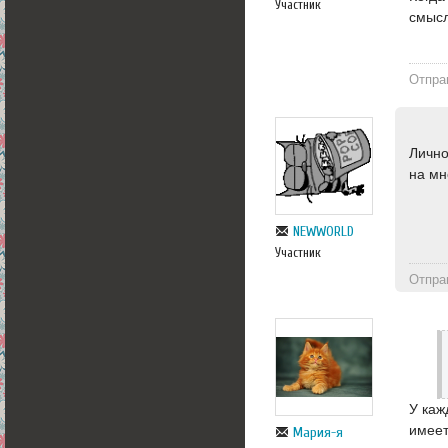
Участник
смысл
Отпра
Лично
на мн
NEWWORLD
Участник
Отпра
У каж
имеет
Мария-я