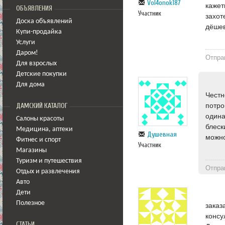
Vol4onok187
кажет
ОБЪЯВЛЕНИЯ
Участник
захот
Доска объявлений
дёшев
Купи-продайка
Услуги
Даром!
Отпра
Для взрослых
Детские покупки
Для дома
Честн
потро
ДАМСКИЙ КАТАЛОГ
одина
Салоны красоты
блеск
Медицина
,
аптеки
Душевная
можно
Фитнес и спорт
Участник
Магазины
Туризм и путешествия
Отпра
Отдых и развлечения
Авто
Дети
Полезное
заказ
консу
СТАТЬИ