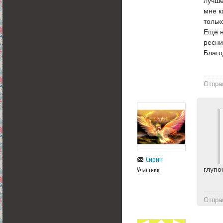
лучше
мне к
тольк
Ещё н
ресни
Благо
Отпра
Сирин
глупо
Участник
Отпра