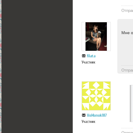
Отпра
Мне о
filata
Участник
Отпра
Vol4onok187
Участник
Отпра