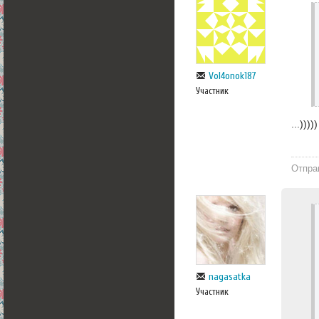
Vol4onok187
Участник
...)))))
Отпра
nagasatka
Участник