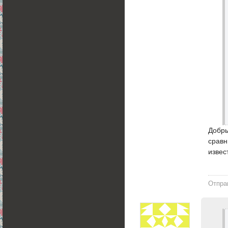
Добры
сравн
извес
Отпра