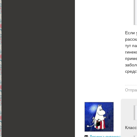
Если 
расск
тут п
гинек
приме
забол
средс
Отпра
Класс
Лягушка-путешественница