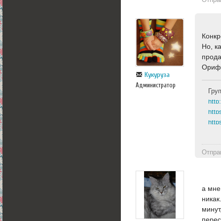
Конкр
Но, к
прода
Орифл
Кукуруза
Администратор
Гру
http
http
Отпра
а мне
никак
минут
перес