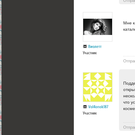
Отпра
Мне к
катал
Виолетт
Участник
Отпра
Подде
откры
неско
что у
Vol4onok187
косме
Участник
Отпра