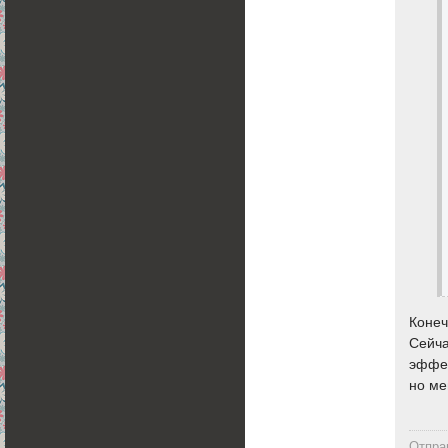
Конеч
Сейча
эффек
но ме
Отпра