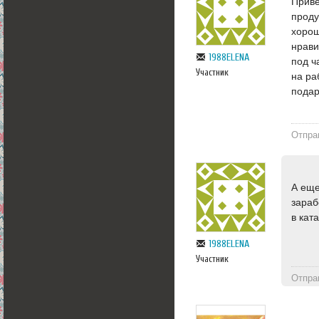
Приве
проду
хорош
нрави
1988ELENA
под ч
Участник
на ра
подар
Отпра
А еще
зараб
в кат
1988ELENA
Участник
Отпра