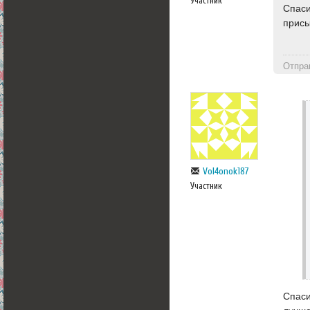
Участник
Спаси
присы
Отпра
Vol4onok187
Участник
Спаси