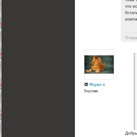
что е
Кстат
компа
Отпра
Мария-я
Участник
Добры