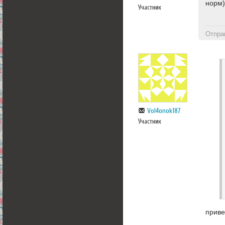
норм)
Участник
Отпра
Vol4onok187
Участник
приве