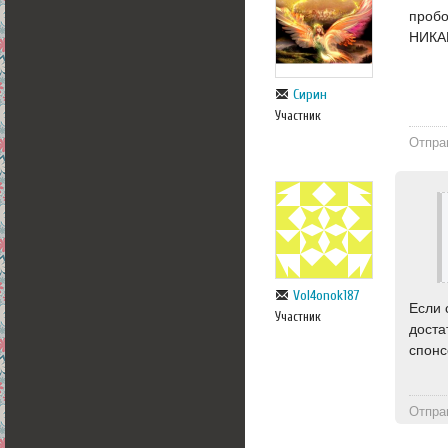
пробо
НИКАК
Сирин
Участник
Отпра
Vol4onok187
Если 
Участник
доста
спонс
Отпра