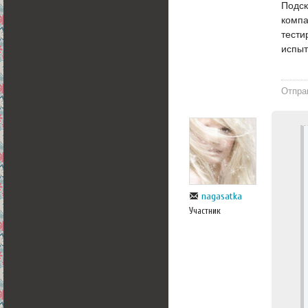
Подск
компа
тести
испы
Отпра
nagasatka
Участник