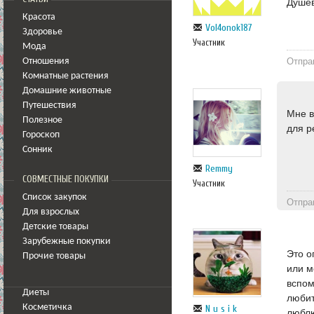
Душе
Красота
Vol4onok187
Здоровье
Участник
Мода
Отпра
Отношения
Комнатные растения
Домашние животные
Путешествия
Мне в
Полезное
для р
Гороскоп
Сонник
Remmy
СОВМЕСТНЫЕ ПОКУПКИ
Участник
Список закупок
Отпра
Для взрослых
Детские товары
Зарубежные покупки
Это о
Прочие товары
или м
вспом
Диеты
любит
Косметичка
N u s i k
люблю