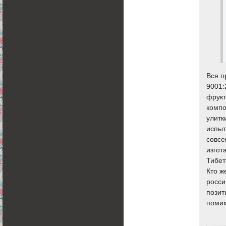
Вся п
9001:
фрукт
компо
улитк
испыт
совсе
изгот
Тибет
Кто ж
росси
позит
помим