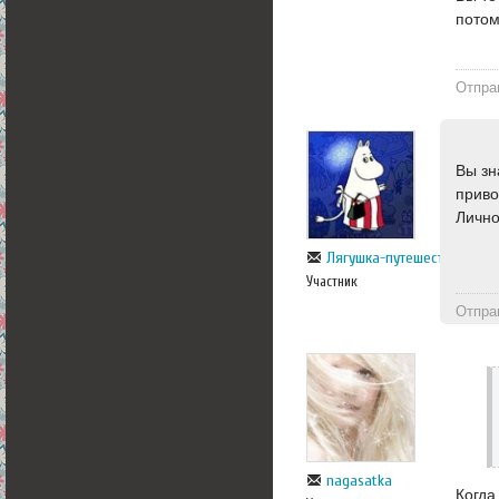
потом
Отпра
Вы зн
приво
Лично
Лягушка-путешественница
Участник
Отпра
nagasatka
Когда