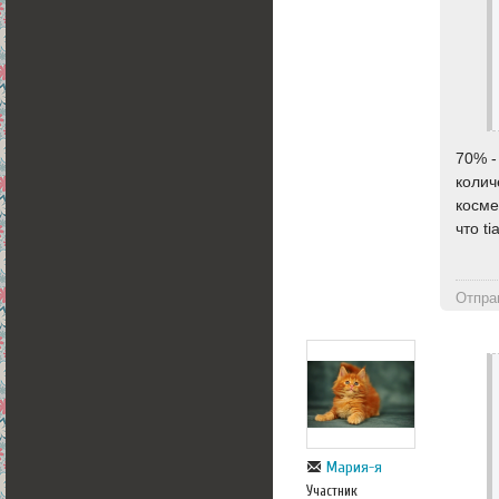
70% -
колич
косме
что t
Отпра
Мария-я
Участник