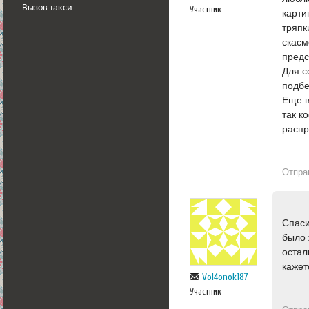
Вызов такси
Участник
карти
тряпк
скасм
предс
Для с
подбе
Еще в
так к
распр
Отпра
Спаси
было 
остал
кажет
Vol4onok187
Участник