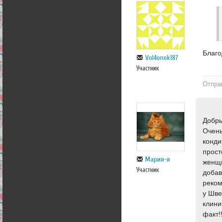
Благо
Vol4onok187
Участник
Отпра
Добры
Очень
конди
прост
Мария-я
женщи
Участник
добав
реком
у Шве
клини
факт!