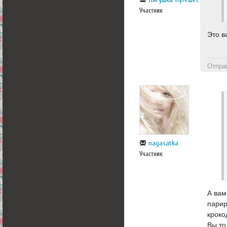
Участник
Это в
Отпра
nagasatka
Участник
А вам
парир
кроко
Вы то