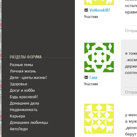
остал
Vol4onok187
нрави
Участник
Отпра
я тож
РАЗДЕЛЫ ФОРУМА
..кос
Разные темы
держи
Личная жизнь
соотн
Галя
Дети - цветы жизни!
Участник
Здоровье
Досуг и хобби
Отпра
Будь красивой!
Домашние дела
Недвижимость
у мен
Карьера
а муж
Домашние любимцы
,дене
АвтоЛеди
берут