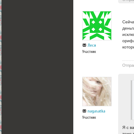
Сейча
деньг
исклю
орифл
Леся
котор
Участник
Отпра
nagasatka
Участник
Я с в
тоже 