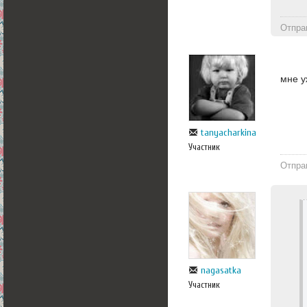
Отпра
мне у
tanyacharkina
Участник
Отпра
nagasatka
Участник