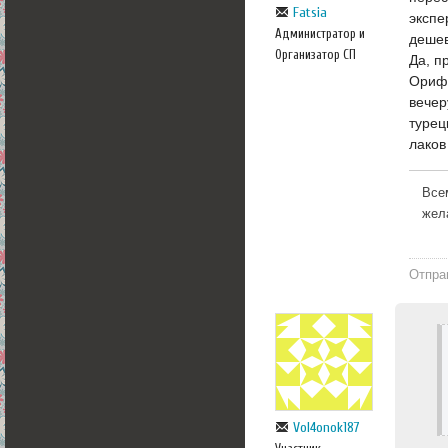
Fatsia
экспе
Администратор и
дешев
Организатор СП
Да, п
Орифл
вечер
турец
лаков
Все
жел
Отпра
Vol4onok187