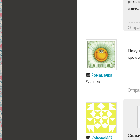
ролик
извес
Отпра
Покуп
крема
Ромашечка
Участник
Отпра
Спаси
Vol4onok187