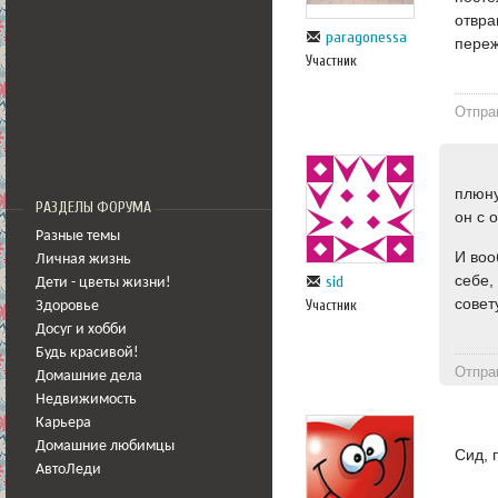
отвра
paragonessa
переж
Участник
Отпра
плюну
РАЗДЕЛЫ ФОРУМА
он с 
Разные темы
И воо
Личная жизнь
себе,
sid
Дети - цветы жизни!
сове
Участник
Здоровье
Досуг и хобби
Будь красивой!
Отпра
Домашние дела
Недвижимость
Карьера
Домашние любимцы
Сид, 
АвтоЛеди