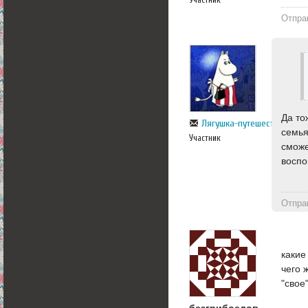
Отпра
Да то
Лягушка-путешественница
семья
Участник
сможе
воспо
Отпра
какие
чего 
"свое
безгрибоедов