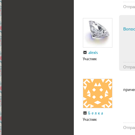
Отпра
Вопро
alexis
Участник
Отпра
приче
Б е л к а
Участник
Отпра