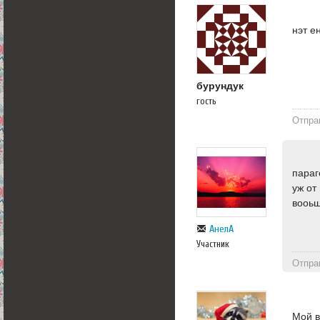
нэт е
бурундук
гость
Отпра
параг
уж от
вооьщ
АнелА
Участник
Отпра
Мой в