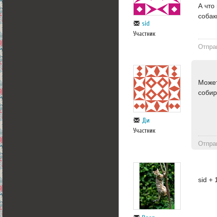
А что
собак
sid
Участник
Отпра
Может
собир
Ди
Участник
Отпра
sid +