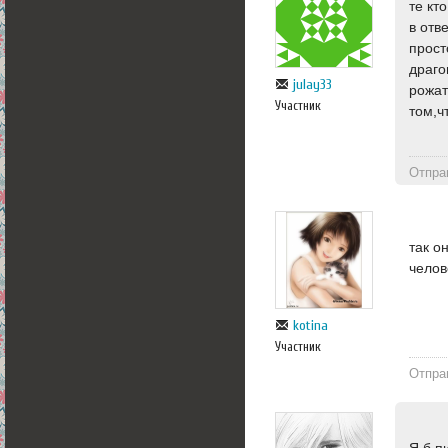
те кт
в отв
прост
драго
julay33
рожат
Участник
том,ч
Отпра
так о
челов
kotina
Участник
Отпра