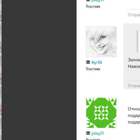
Участник
Отпра
Запом
Ayrilik
Навсе
Участник
Отпра
Отнош
подар
пода
julay33
Участник