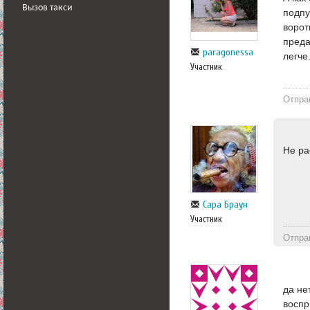
Вызов такси
подпу
ворот
преда
paragonessa
легче
Участник
Отпра
Не ра
Сара Браун
Участник
Отпра
да не
воспр