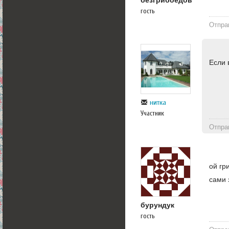
гость
Отпра
Если 
нитка
Участник
Отпра
ой гр
сами 
бурундук
гость