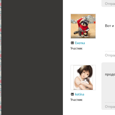
Отпра
Вот и
Енотка
Участник
Отпра
продо
kotina
Участник
Отпра