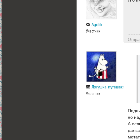
Я б п
Ayrilik
Участник
Отпра
Лягушка-путешественница
Участник
Подпи
но на
А есл
дальш
мотат