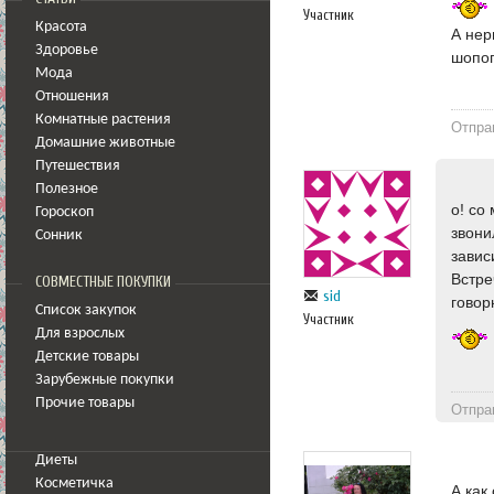
Участник
Красота
А нер
Здоровье
шопо
Мода
Отношения
Комнатные растения
Отпра
Домашние животные
Путешествия
Полезное
о! со
Гороскоп
звони
Сонник
завис
Встре
СОВМЕСТНЫЕ ПОКУПКИ
sid
говор
Список закупок
Участник
Для взрослых
Детские товары
Зарубежные покупки
Прочие товары
Отпра
Диеты
Косметичка
А как