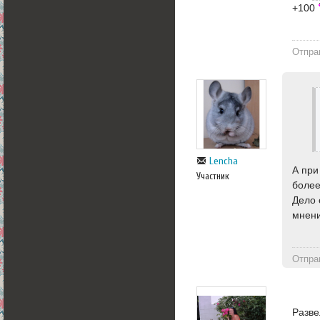
+100
Отпра
Lencha
А при
Участник
более
Дело 
мнени
Отпра
Разве