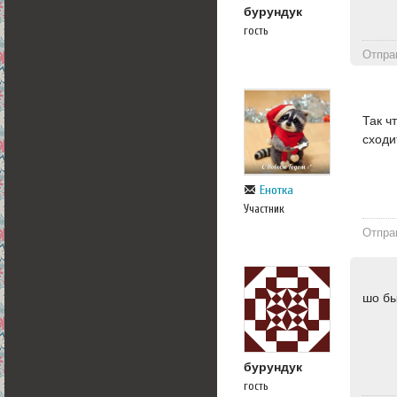
бурундук
гость
Отпра
Так ч
сходи
Енотка
Участник
Отпра
шо бы
бурундук
гость