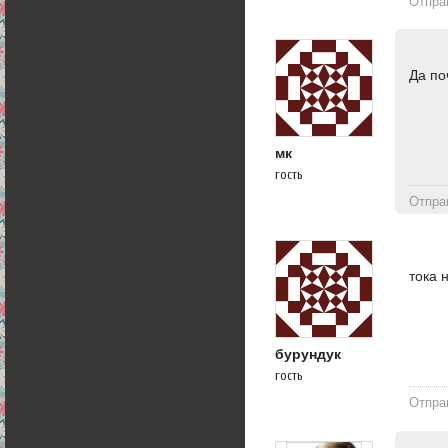
Отпра
Да по
мк
гость
Отпра
тока 
бурундук
гость
Отпра