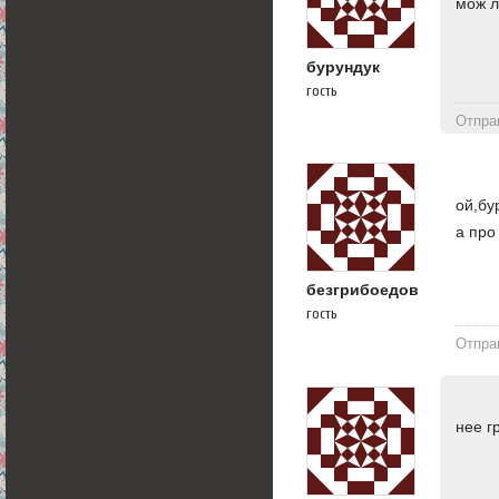
мож л
бурундук
гость
Отпра
ой,бу
а про
безгрибоедов
гость
Отпра
нее г