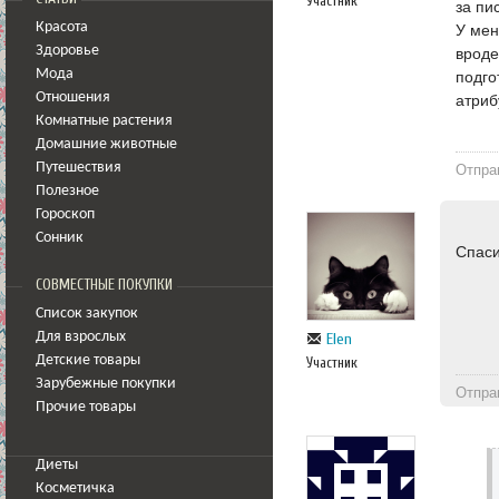
Участник
за пи
Красота
У мен
Здоровье
вроде
Мода
подго
Отношения
атриб
Комнатные растения
Домашние животные
Путешествия
Отпра
Полезное
Гороскоп
Сонник
Спаси
СОВМЕСТНЫЕ ПОКУПКИ
Список закупок
Для взрослых
Elen
Детские товары
Участник
Зарубежные покупки
Отпра
Прочие товары
Диеты
Косметичка