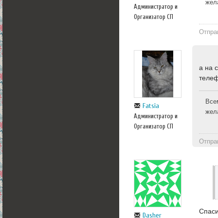
жел
Администратор и
Организатор СП
Отпра
а на 
телеф
Все
Fatsia
жел
Администратор и
Организатор СП
Отпра
Спаси
Dasher