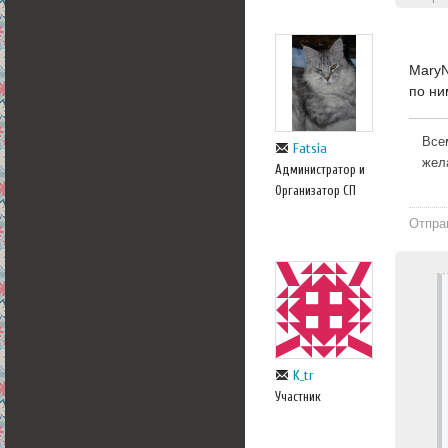
MaryN
по ни
Все
Fatsia
жел
Администратор и
Организатор СП
Отпра
K_tr
Участник