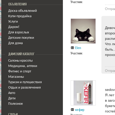
Участник
ОБЪЯВЛЕНИЯ
Отпра
Доска объявлений
Купи-продайка
Услуги
Даром!
Девоч
Для взрослых
второ
Детские покупки
распи
Для дома
Что л
Elen
быть.
Участник
ДАМСКИЙ КАТАЛОГ
прохо
Салоны красоты
Медицина
,
аптеки
Отпра
Фитнес и спорт
Магазины
Туризм и путешествия
Отдых и развлечения
sedov
Авто
Я лет
Дети
в заг
Полезное
букет
кефир
госте
СТАТЬИ