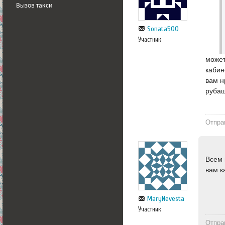
Вызов такси
Sonata500
Участник
может
кабин
вам н
рубаш
Отпра
Всем 
вам 
MaryNevesta
Участник
Отпра