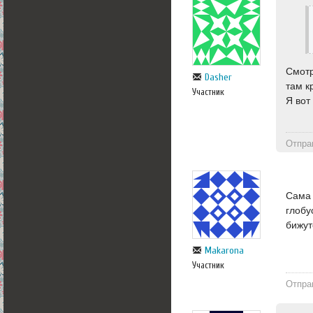
Смотр
Dasher
там к
Участник
Я вот
Отпра
Сама 
глобу
бижут
Makarona
Участник
Отпра