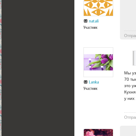
natali
Участник
Отпра
Мы уз
70 ты
Lanka
это у
Участник
Кухня
у них
Отпра