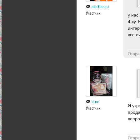
лисЮлька
Участник
у нас
4-ку.
интер
все о
Отпра
stun
Я укр
Участник
прода
вопро
Отпра