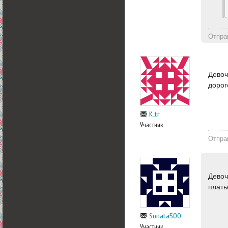
Отпра
Девоч
дорог
K_tr
Участник
Отпра
Девоч
плать
Sonata500
Участник