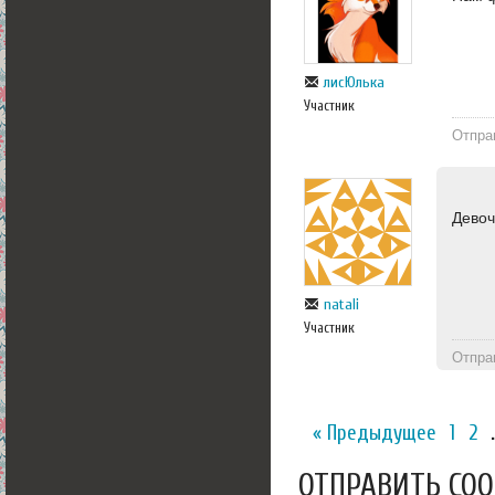
лисЮлька
Участник
Отпра
Девоч
natali
Участник
Отпра
« Предыдущее
1
2
ОТПРАВИТЬ СО