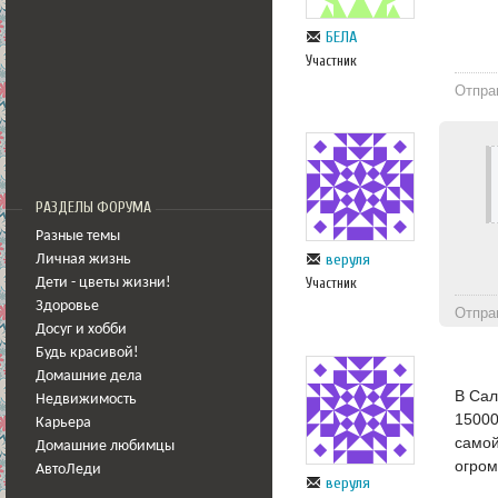
БЕЛА
Участник
Отпра
РАЗДЕЛЫ ФОРУМА
Разные темы
веруля
Личная жизнь
Участник
Дети - цветы жизни!
Здоровье
Отпра
Досуг и хобби
Будь красивой!
Домашние дела
В Сал
Недвижимость
15000
Карьера
самой
Домашние любимцы
огром
АвтоЛеди
веруля