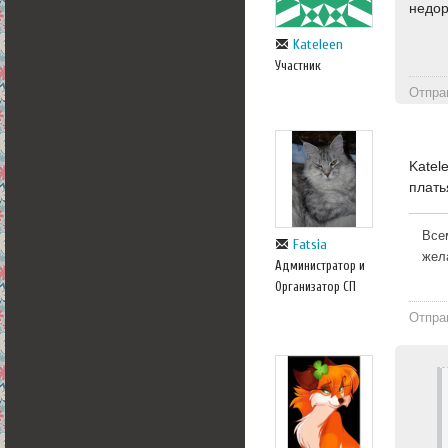
недор
Kateleen
Участник
Отпра
Katel
плать
Все
Fatsia
жел
Администратор и
Организатор СП
Отпра