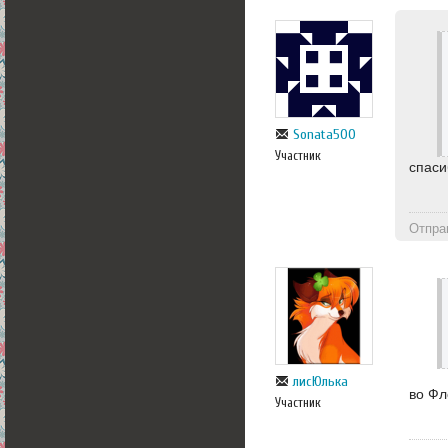
Sonata500
Участник
спаси
Отпра
лисЮлька
во Фл
Участник