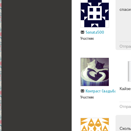
спаси
Sonata500
Участник
Отпра
Кайзе
Контраст Свадьба
Участник
Отпра
Сколь