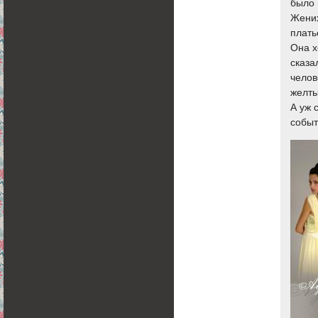
было 
Жених
плать
Она х
сказа
челов
желтые
А уж 
событ