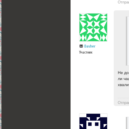
Отпра
Dasher
Участник
Не до
ли ча
хвали
Отпра