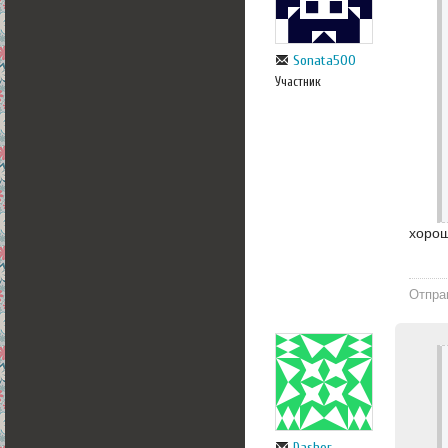
Sonata500
Участник
хорош
Отпра
Dasher