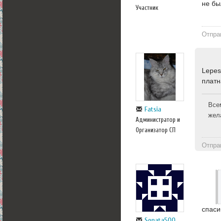
не бы
Участник
Отпра
Lepes
платн
Все
Fatsia
жел
Администратор и
Организатор СП
Отпра
спаси
Sonata500