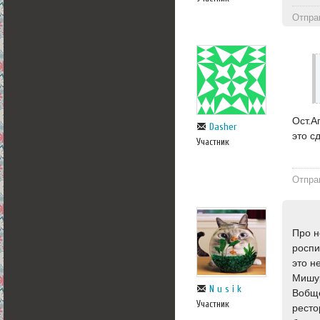
Отпра
Ост.А
Dasher
это с
Участник
Отпра
Про н
роспи
это н
Мишур
N u s i k
Вобще
Участник
ресто