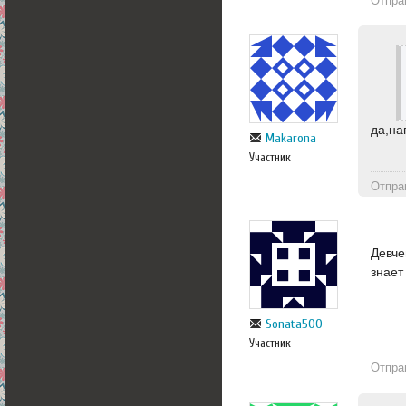
Отпра
да,на
Makarona
Участник
Отпра
Девче
знает
Sonata500
Участник
Отпра