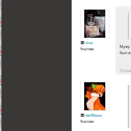
stun
Мужу 
Участник
был в
Отпра
лисЮлька
Участник