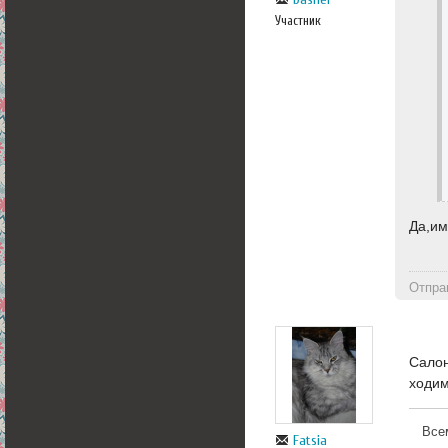
Участник
Да,им
Отпра
Салон
ходи
Все
Fatsia