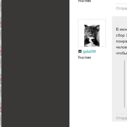
Участник
Отпра
В июн
сбор 
понра
челов
yula204
чтобы
Участник
Отпра