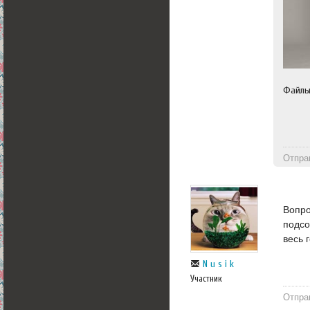
Файл
Отпра
Вопро
подсо
весь 
N u s i k
Участник
Отпра