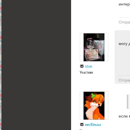
интер
Отпра
могу 
stun
Участник
Отпра
если 
лисЮлька