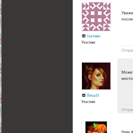
Уважа
посл
Светкин
Участник
Отпра
Может
место
Лена33
Участник
Отпра
Нам ф