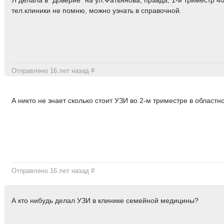
Я делала в "Доверие" на ул.Фатьянова, правда, 1-й триместр 4
тел.клиники не помню, можно узнать в справочной.
Отправлено 16 лет назад
#
А никто не знает сколько стоит УЗИ во 2-м триместре в област
Отправлено 16 лет назад
#
А кто нибудь делал УЗИ в клинике семейной медицины?