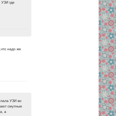
 УЗИ где
,что надо же
елала УЗИ во
рзают смутные
а, а