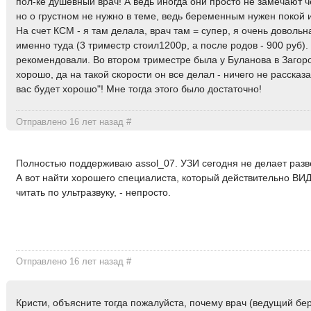
пол-ке душевный врач! А ведь иногда они просто не замечают че
но о грустном не нужно в теме, ведь беременным нужен покой и
На счет КСМ - я там делала, врач там = супер, я очень довольн
именно туда (3 триместр стоил1200р, а после родов - 900 руб).
рекомендовали. Во втором триместре была у Буланова в Загор
хорошо, да на такой скорости он все делал - ничего не рассказа
вас будет хорошо"! Мне тогда этого было достаточно!
Отправлено 16 лет назад
#
Полностью поддерживаю assol_07. УЗИ сегодня не делает разве
А вот найти хорошего специалиста, который действительно ВИ
читать по ультразвуку, - непросто.
Отправлено 16 лет назад
#
Кристи, объясните тогда пожалуйста, почему врач (ведущий бе