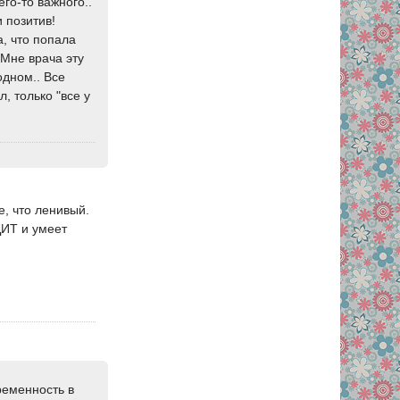
го-то важного..
 позитив!
а, что попала
 Мне врача эту
одном.. Все
л, только "все у
, что ленивый.
ДИТ и умеет
ременность в