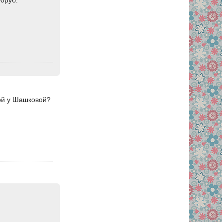
00руб.
ной у Шашковой?