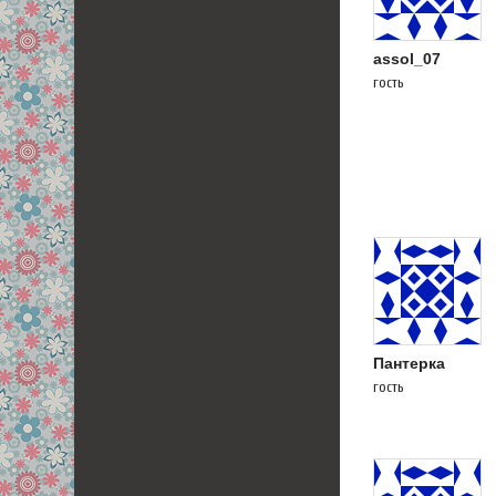
assol_07
гость
Пантерка
гость