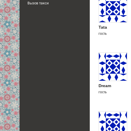
Вызов такси
Tata
гость
Dream
гость