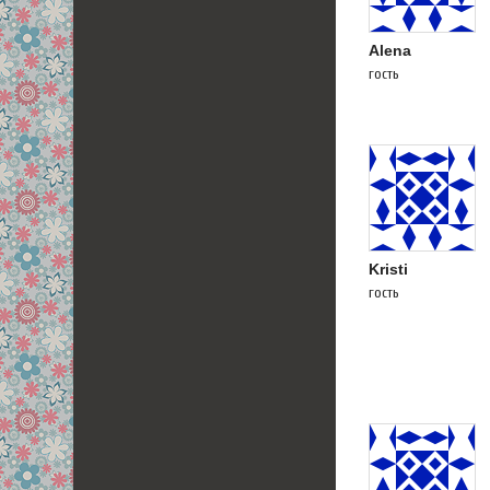
Alena
гость
Kristi
гость