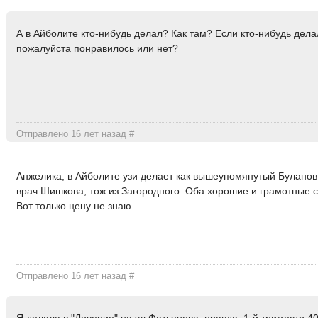
А в Айболите кто-нибудь делал? Как там? Если кто-нибудь дела
пожалуйста понравилось или нет?
Отправлено 16 лет назад
#
Анжелика, в Айболите узи делает как вышеупомянутый Буланов
врач Шишкова, тож из Загородного. Оба хорошие и грамотные 
Вот только цену не знаю..
Отправлено 16 лет назад
#