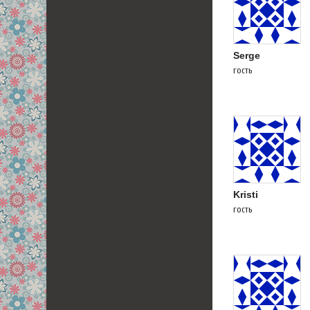
Serge
гость
Kristi
гость