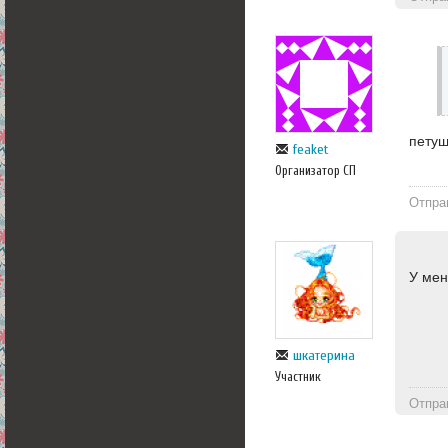
петуш
feaket
Организатор СП
Отпра
У мен
шкатерина
Участник
Отпра