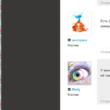
Отпра
Есть 
аквар
шкатерина
Участник
Отпра
У мен
ей та
Minily
Участник
Отпра