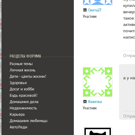
купил
Света27
вечер
Участник
такое
актив
почит
напис
Отпра
РАЗДЕЛЫ ФОРУМА
Разные темы
Личная жизнь
Дети - цветы жизни!
а у н
Здоровье
Досуг и хобби
Будь красивой!
Кокетка
Домашние дела
Участник
Недвижимость
Карьера
Отпра
Домашние любимцы
АвтоЛеди