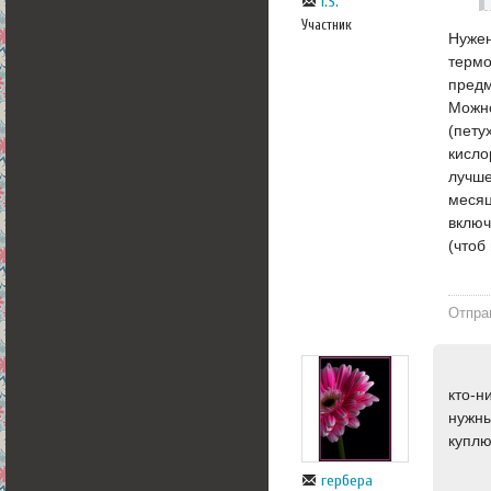
I.S.
Участник
Нужен
термо
предм
Можно
(пету
кисло
лучше
месяц
включ
(чтоб
Отпра
кто-н
нужны
куплю
гербера