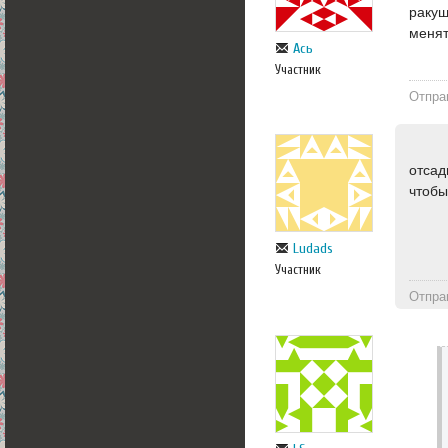
ракуш
менят
Ась
Участник
Отпра
отсад
чтобы
Ludads
Участник
Отпра