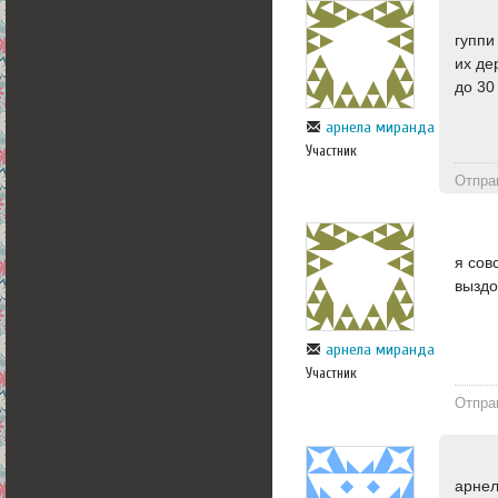
гуппи
их де
до 30
арнела миранда
Участник
Отпра
я сов
выздо
арнела миранда
Участник
Отпра
арнел