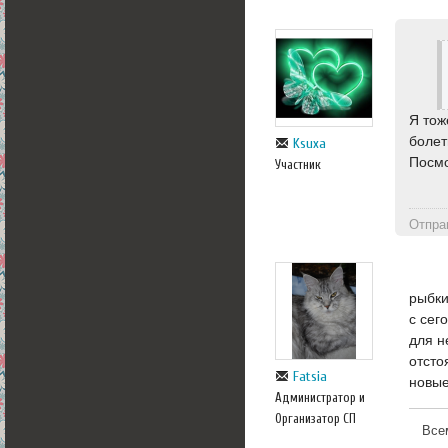
Я тож
болет
Ksuxa
Посмо
Участник
Отпра
рыбки
с сего
для н
отсто
Fatsia
новые
Администратор и
Организатор СП
Все