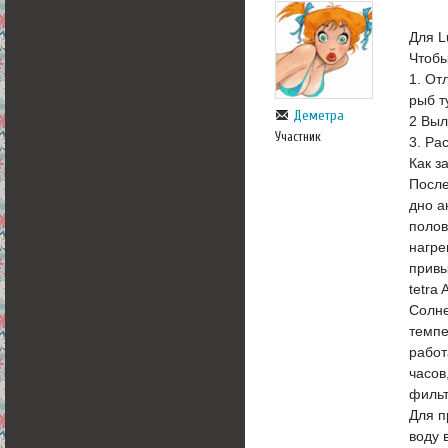
Для L
Чтобы
1. От
рыб т
Деметра
2 Выл
Участник
3. Ра
Как з
После
дно а
полов
нагре
привы
tetra
Солне
темпе
работ
часов
фильт
Для п
воду 