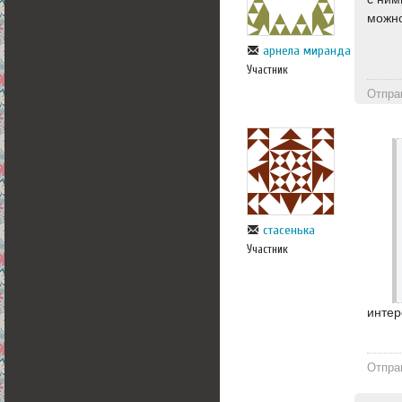
можно
арнела миранда
Участник
Отпра
стасенька
Участник
интер
Отпра