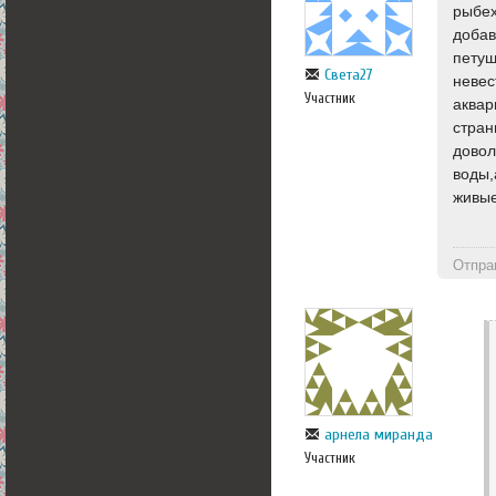
рыбех
добав
петуш
Света27
невес
Участник
аквар
стран
довол
воды,
живые
Отпра
арнела миранда
Участник