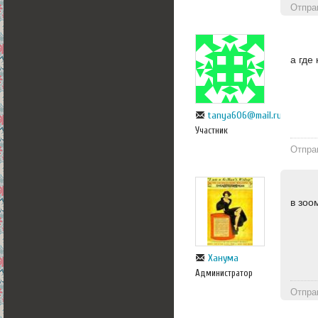
Отпра
а где
tanya606@mail.ru
Участник
Отпра
в зоо
Ханума
Администратор
Отпра