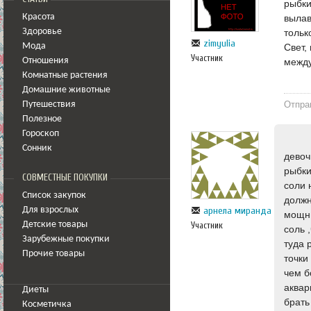
рыбки
вылав
Красота
тольк
Здоровье
zimyulia
Свет,
Мода
Участник
между
Отношения
Комнатные растения
Домашние животные
Отпра
Путешествия
Полезное
Гороскоп
Сонник
девоч
рыбки
СОВМЕСТНЫЕ ПОКУПКИ
соли 
Список закупок
должн
арнела миранда
Для взрослых
мощны
Участник
Детские товары
соль 
Зарубежные покупки
туда 
Прочие товары
точки
чем б
аквар
Диеты
брать
Косметичка