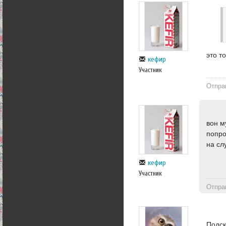
это т
кефир
Участник
Отпра
вон м
попро
на сл
кефир
Участник
Отпра
Подск