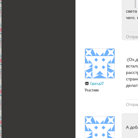
света
чего.
Отпра
:(Ох,
встал
расст
стран
Света27
делать
Участник
Отпра
А доб