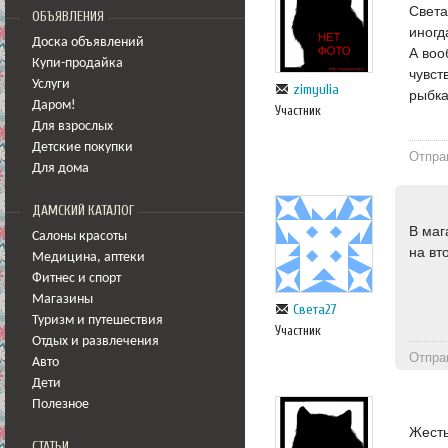
Света
ОБЪЯВЛЕНИЯ
иногд
Доска объявлений
А воо
Купи-продайка
чувст
Услуги
zimyulia
рыбк
Даром!
Участник
Для взрослых
Детские покупки
Отпра
Для дома
ДАМСКИЙ КАТАЛОГ
В маг
Салоны красоты
на вт
Медицина
,
аптеки
Фитнес и спорт
Магазины
Света27
Туризм и путешествия
Участник
Отдых и развлечения
Отпра
Авто
Дети
Полезное
Жесть
СТАТЬИ