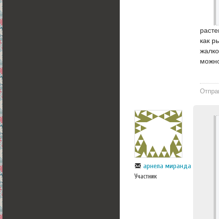
расте
как р
жалко
можно
Отпра
арнела миранда
Участник