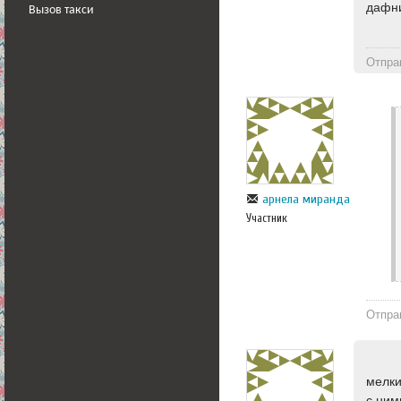
дафни
Вызов такси
Отпра
арнела миранда
Участник
Отпра
мелки
с ним