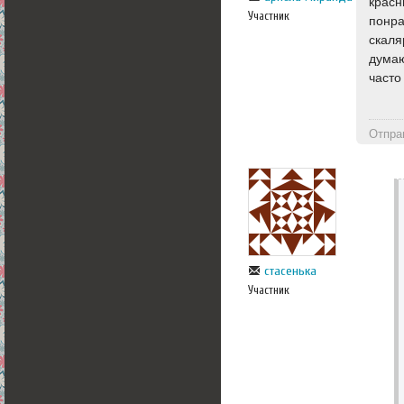
красн
Участник
понра
скаля
думаю
часто
Отпра
стасенька
Участник