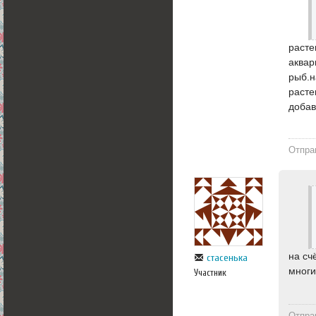
расте
аквар
рыб.н
расте
добав
Отпра
на сч
стасенька
многи
Участник
Отпра