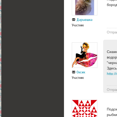
бород
Дарьюшка
Участник
Отпра
Сиамс
водор
"черн
Здесь
Оксик
http:/
Участник
Отпра
Подск
рыбки