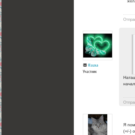
жел
Отпра
Ksuxa
Участник
Наташ
начал
Отпра
Я пом
(+/-)