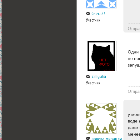
Света27
Участник
Отпра
Одни 
не по
запущ
zimyulia
Участник
Отпра
у мен
воде 
даже 
менее
арнела миранда