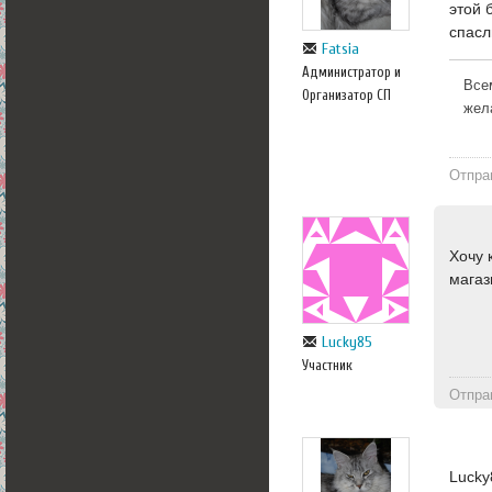
этой 
спасл
Fatsia
Администратор и
Все
Организатор СП
жел
Отпра
Хочу 
магаз
Lucky85
Участник
Отпра
Lucky