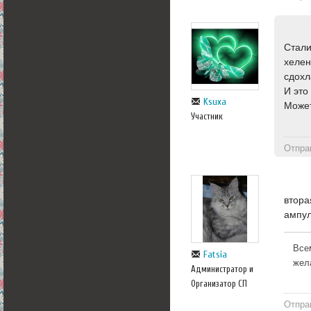
Стали
хелен
сдохл
И это
Ksuxa
Может
Участник
Отпра
втора
ампул
Все
Fatsia
жел
Администратор и
Организатор СП
Отпра