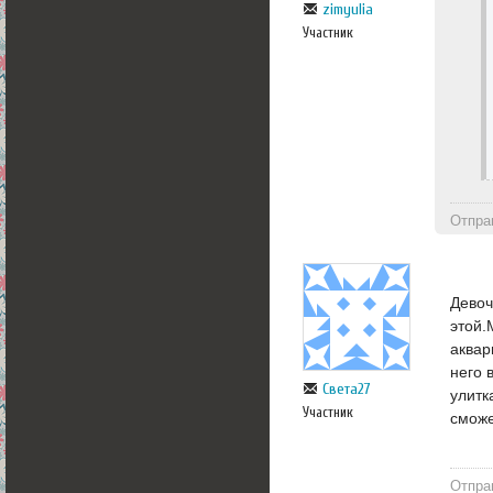
zimyulia
Участник
Отпра
Девоч
этой.
аквар
него 
Света27
улитк
Участник
сможе
Отпра