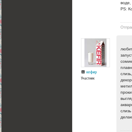
воде,
PS: К
Отпра
любит
запус
сомик
плавн
кефир
слизь
Участник
декор
метил
проки
выгля
аквар
слизь
делаю