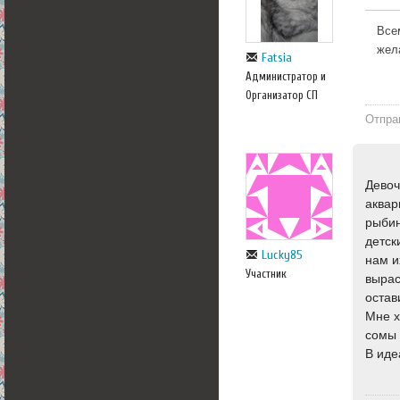
Все
жел
Fatsia
Администратор и
Организатор СП
Отпра
Девоч
аквар
рыбин
детск
Lucky85
нам и
Участник
вырас
остав
Мне х
сомы 
В иде