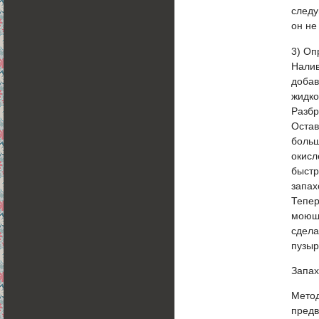
следу
он не
3) Оп
Налив
добав
жидко
Разбр
Остав
больш
окисл
быстр
запах
Тепер
моюще
сдела
пузыр
Запах
Метод
предв