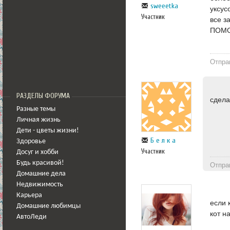
sweeetka
уксус
Участник
все з
ПОМОГ
Отпра
РАЗДЕЛЫ ФОРУМА
сдела
Разные темы
Личная жизнь
Дети - цветы жизни!
Б е л к а
Здоровье
Участник
Досуг и хобби
Будь красивой!
Отпра
Домашние дела
Недвижимость
Карьера
если 
Домашние любимцы
кот н
АвтоЛеди