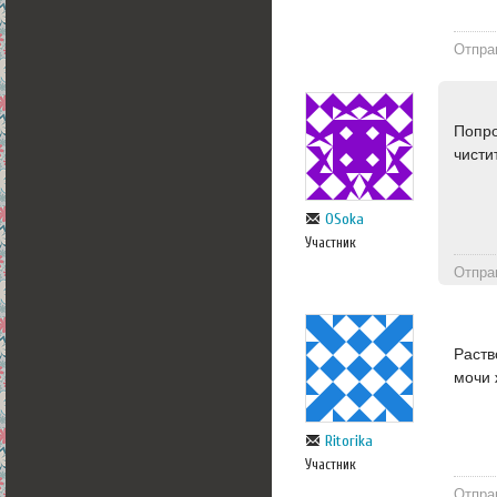
Отпра
Попро
чисти
OSoka
Участник
Отпра
Раств
мочи 
Ritorika
Участник
Отпра