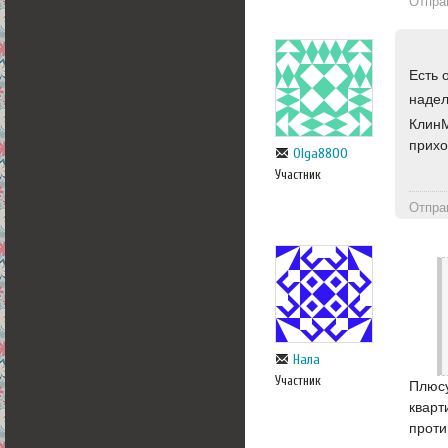
Отпра
Есть 
надел
КлинМ
прихо
Olga8800
Участник
Отпра
Нала
Участник
Плюсу
кварт
проти