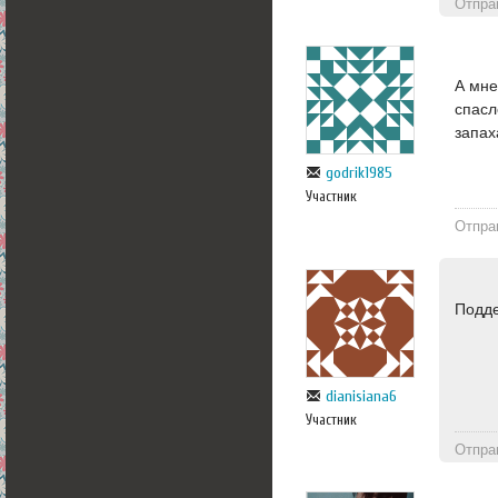
Отпра
А мне
спасл
запах
godrik1985
Участник
Отпра
Подде
dianisiana6
Участник
Отпра