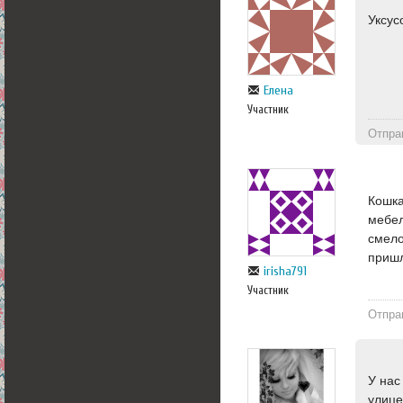
Уксус
Елена
Участник
Отпра
Кошка
мебел
смело
пришл
irisha791
Участник
Отпра
У нас
улице