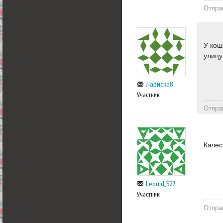
Отпра
У кош
улицу
Лариска8
Участник
Отпра
Качес
Leonid_527
Участник
Отпра