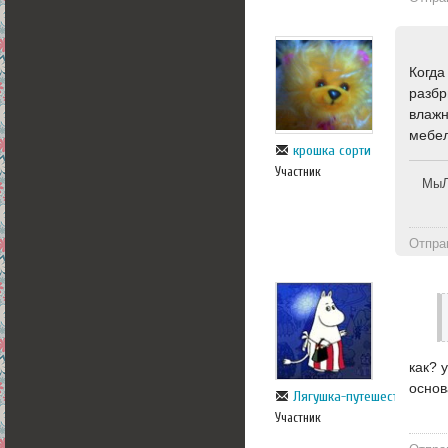
Когда
разбр
влажн
мебел
крошка сорти
Участник
МыЛ
Отпра
как? 
основ
Лягушка-путешественница
Участник