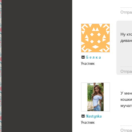
Отпра
Ну кт
диван.
Б е л к а
Участник
Отпра
У мен
кошки
мучат
Nastynka
Участник
Отпра