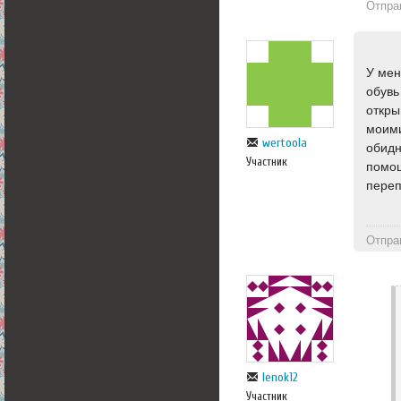
Отпра
У мен
обувь
откры
моими
wertoola
обидн
Участник
помощ
переп
Отпра
lenok12
Участник