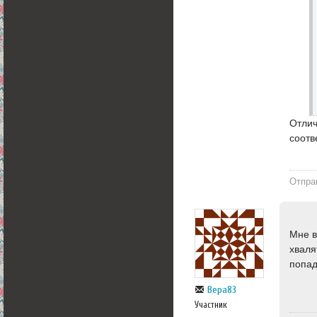
Отлич
соотв
Отпра
Мне в
хваля
попад
Вера83
Участник