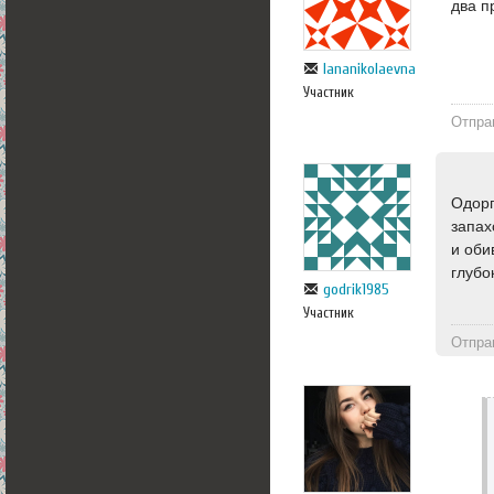
два п
lananikolaevna
Участник
Отпра
Одорг
запах
и оби
глубо
godrik1985
Участник
Отпра