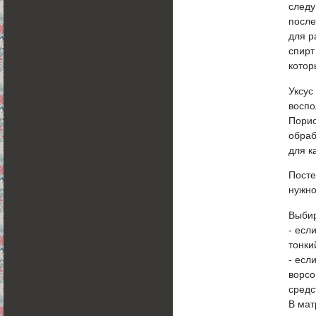
следу
после
для р
спирт
котор
Уксус
воспо
Порис
обраб
для к
Посте
нужно
Выбир
- есл
тонки
- есл
ворсо
средс
В мат