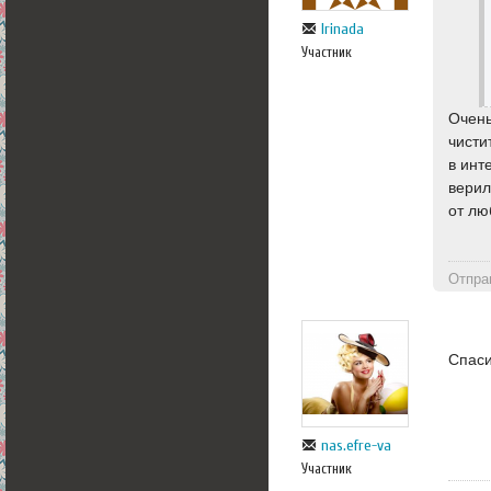
Irinada
Участник
Очень
чисти
в инт
верил
от лю
Отпра
Спаси
nas.efre-va
Участник