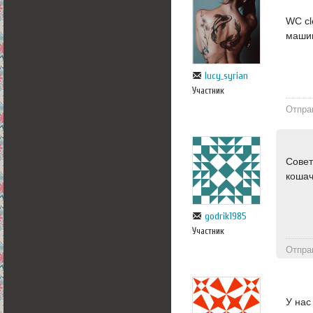
WC cl
машин
lucy_syrian
Участник
Отпра
Совет
кошач
godrik1985
Участник
Отпра
У нас