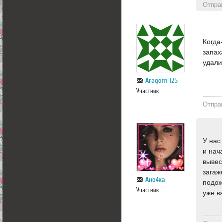
Отпра
Когда
запах
удали
Aragorn_125
Участник
Отпра
У нас
и нач
вывес
загаж
Ано4ка
подож
Участник
уже в