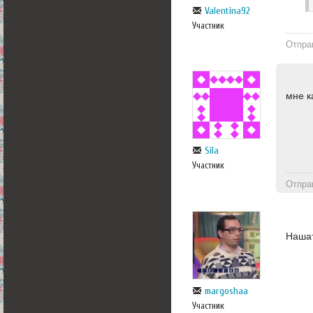
Valentina92
Участник
Отпра
мне к
Sila
Участник
Отпра
Нашат
margoshaa
Участник