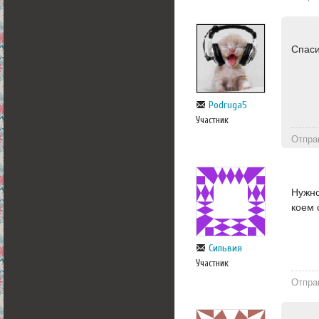
Спаси
Podruga5
Участник
Отпра
Нужно
коем 
Сильвия
Участник
Отпра