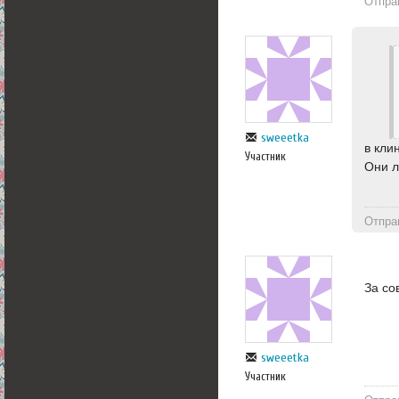
Отпра
sweeetka
в кли
Участник
Они л
Отпра
За со
sweeetka
Участник