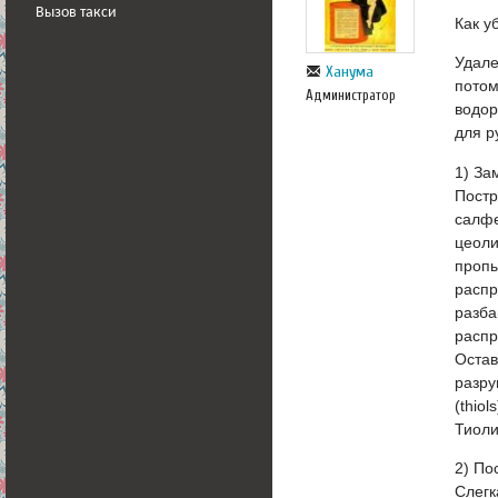
Вызов такси
Как у
Удале
Ханума
потом
Администратор
водор
для р
1) За
Постр
салфе
цеоли
пропы
распр
разба
распр
Остав
разру
(thio
Тиоли
2) По
Слегк