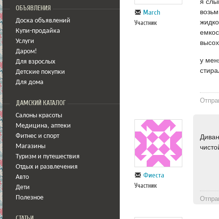
я слы
ОБЪЯВЛЕНИЯ
возьм
March
Доска объявлений
жидко
Участник
Купи-продайка
емкос
Услуги
высох
Даром!
у мен
Для взрослых
стира
Детские покупки
Для дома
Отпра
ДАМСКИЙ КАТАЛОГ
Салоны красоты
Медицина
,
аптеки
Диван
Фитнес и спорт
чисто
Магазины
Туризм и путешествия
Отдых и развлечения
Фиеста
Авто
Участник
Дети
Полезное
Отпра
СТАТЬИ