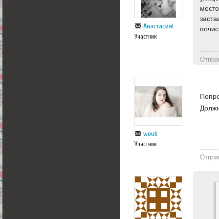
место
заста
Анастасия!
почис
Участник
Отпра
Попро
Должн
wouk
Участник
Отпра