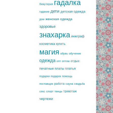
гадалка
бижутерия
дети
детская одежда
гадание
женская одежда
дом
здоровье
знахарка
инжграф
косметика
купить
магия
обувь
обучение
одежда
отдых
опт
оптом
печатные платы
платья
подарки
подарок
помощь
работа
поставщик
сауна
свадьба
трикотаж
секс
спорт
танцы
чертежи