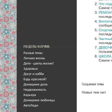
Что под
Самое п
РЕМОНТ 
последн
Воспита
сообщен
Спортив
последн
Частный
последн
РАЗДЕЛЫ ФОРУМА
ДЕВОЧК
пользов
Разные темы
ШКОЛА
Личная жизнь
Самое п
Дети - цветы жизни!
Здоровье
Досуг и хобби
Будь красивой!
Созданные темы
Домашние дела
Недвижимость
Новых тем нет.
Карьера
Домашние любимцы
АвтоЛеди