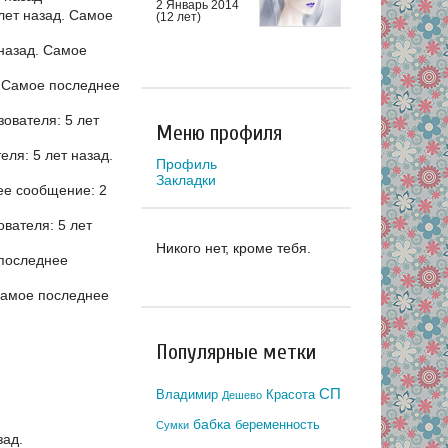
2 Январь 2014
лет назад.
Самое
(12 лет)
назад.
Самое
.
Самое последнее
ователя: 5 лет
Меню профиля
ля: 5 лет назад.
Профиль
Закладки
е сообщение: 2
вателя: 5 лет
Никого нет, кроме тебя.
последнее
амое последнее
Популярные метки
СП
Владимир
Красота
Дешево
бабка
беременность
Сумки
зад.