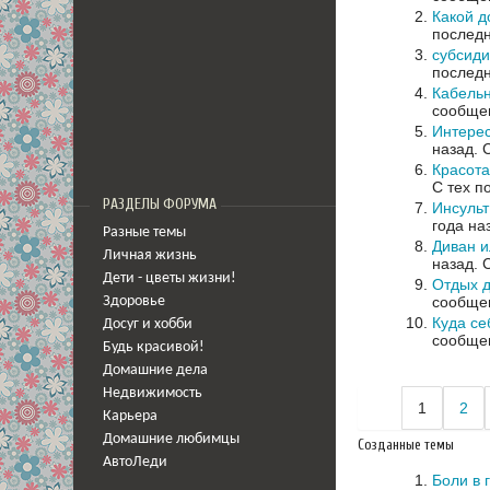
Какой 
последн
субсиди
последн
Кабель
сообщен
Интере
назад.
Красот
С тех п
РАЗДЕЛЫ ФОРУМА
Инсульт
года на
Разные темы
Диван и
Личная жизнь
назад.
Дети - цветы жизни!
Отдых 
сообщен
Здоровье
Куда се
Досуг и хобби
сообщен
Будь красивой!
Домашние дела
Недвижимость
1
2
Карьера
Домашние любимцы
Созданные темы
АвтоЛеди
Боли в 