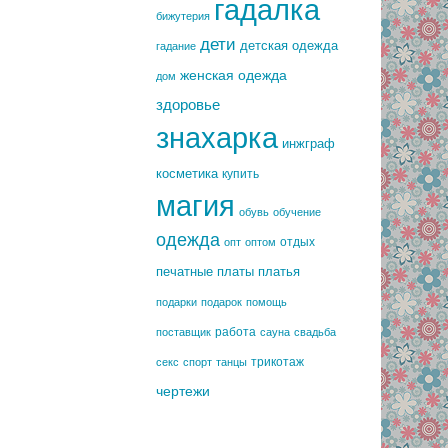
гадалка
бижутерия
дети
детская одежда
гадание
женская одежда
дом
здоровье
знахарка
инжграф
косметика
купить
магия
обувь
обучение
одежда
отдых
опт
оптом
печатные платы
платья
подарки
подарок
помощь
работа
поставщик
сауна
свадьба
трикотаж
секс
спорт
танцы
чертежи