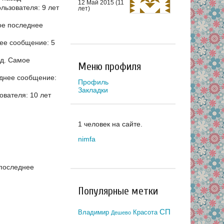
12 Май 2015 (11
ьзователя: 9 лет
лет)
е последнее
ее сообщение: 5
ад.
Самое
Меню профиля
днее сообщение:
Профиль
Закладки
вателя: 10 лет
1 человек на сайте.
nimfa
последнее
Популярные метки
СП
Владимир
Красота
Дешево