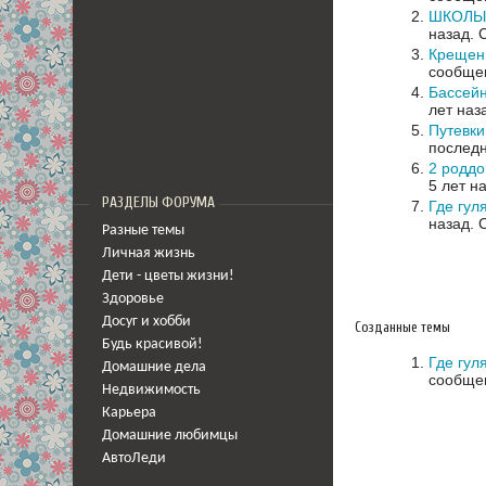
ШКОЛЫ:
назад.
Крещен
сообщен
Бассей
лет наз
Путевки
последн
2 родд
5 лет н
РАЗДЕЛЫ ФОРУМА
Где гул
назад.
Разные темы
Личная жизнь
Дети - цветы жизни!
Здоровье
Досуг и хобби
Созданные темы
Будь красивой!
Где гул
Домашние дела
сообщен
Недвижимость
Карьера
Домашние любимцы
АвтоЛеди