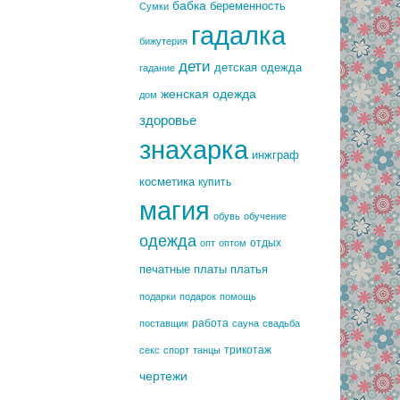
бабка
беременность
Сумки
гадалка
бижутерия
дети
детская одежда
гадание
женская одежда
дом
здоровье
знахарка
инжграф
косметика
купить
магия
обувь
обучение
одежда
отдых
опт
оптом
печатные платы
платья
подарки
подарок
помощь
работа
поставщик
сауна
свадьба
трикотаж
секс
спорт
танцы
чертежи