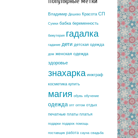
Популярные метки
СП
Владимир
Красота
Дешево
бабка
беременность
Сумки
гадалка
бижутерия
дети
детская одежда
гадание
женская одежда
дом
здоровье
знахарка
инжграф
косметика
купить
магия
обувь
обучение
одежда
отдых
опт
оптом
печатные платы
платья
подарки
подарок
помощь
работа
поставщик
сауна
свадьба