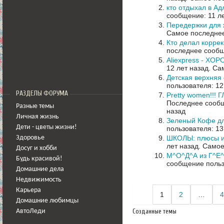
кто отдыхал в А
сообщение: 11 л
Передержки для 
Самое последнее
Кто делал корре
последнее сообщ
Aliexpress - ХО
12 лет назад.
Сам
Детская верхняя
пользователя: 12
РАЗДЕЛЫ ФОРУМА
Pretty women!
Последнее сообщ
Разные темы
назад
Личная жизнь
Зеленый Кофе дл
Дети - цветы жизни!
пользователя: 13
ШКОЛЫ: плюсы и
Здоровье
лет назад.
Самое
Досуг и хобби
М^О^Д^А из Г^Е^
Будь красивой!
сообщение польз
Домашние дела
Недвижимость
Карьера
1
2
…
4
Домашние любимцы
Созданные темы
АвтоЛеди