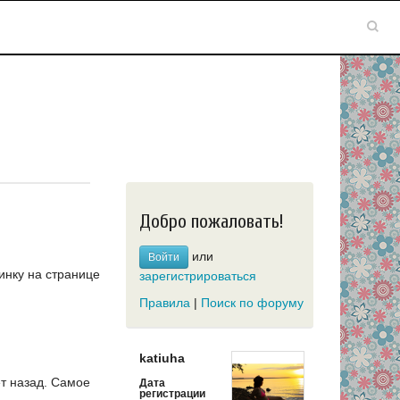
Добро пожаловать!
или
Войти
инку на странице
зарегистрироваться
Правила
|
Поиск по форуму
katiuha
т назад.
Самое
Дата
регистрации