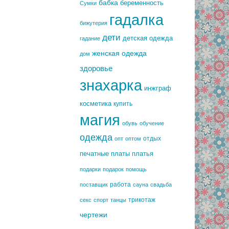
бабка
беременность
Сумки
гадалка
бижутерия
дети
детская одежда
гадание
женская одежда
дом
здоровье
знахарка
инжграф
косметика
купить
магия
обувь
обучение
одежда
отдых
опт
оптом
печатные платы
платья
подарки
подарок
помощь
работа
поставщик
сауна
свадьба
трикотаж
секс
спорт
танцы
чертежи