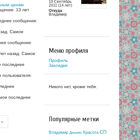
10 Сентябрь
льным ценам
2011 (14 лет)
щение: 13 лет
Откуда
Владимир
еднее сообщение:
азад.
Самое
нее сообщение:
Меню профиля
лет назад.
Самое
Профиль
 последнее
Закладки
 пользователя:
леднее
Никого нет, кроме тебя.
мое последнее
Популярные метки
 »
СП
Владимир
Красота
Дешево