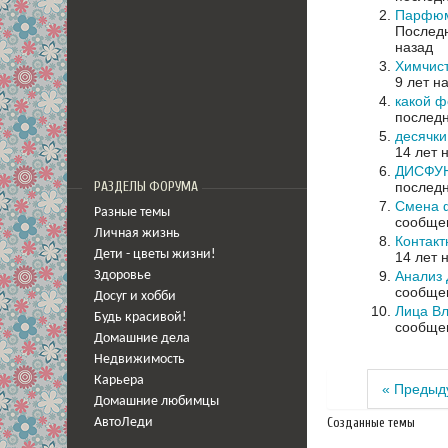
Парфюме
Последн
назад
Химчис
9 лет н
какой ф
последн
десячки
14 лет 
ДИСФУН
последн
РАЗДЕЛЫ ФОРУМА
Смена 
Разные темы
сообщен
Личная жизнь
Контакт
Дети - цветы жизни!
14 лет 
Анализ
Здоровье
сообщен
Досуг и хобби
Лица В
Будь красивой!
сообщен
Домашние дела
Недвижимость
Карьера
« Предыд
Домашние любимцы
Созданные темы
АвтоЛеди