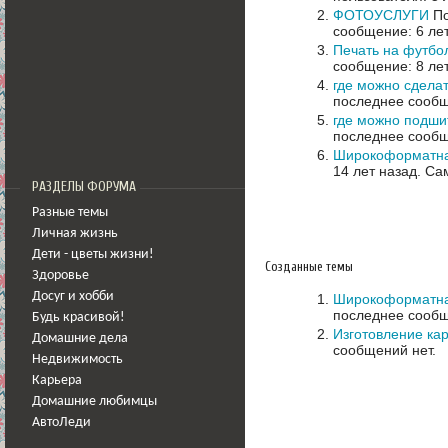
ФОТОУСЛУГИ
По
сообщение: 6 ле
Печать на футбо
сообщение: 8 ле
где можно сделат
последнее сообщ
где можно подши
последнее сообщ
Широкоформатная
14 лет назад.
Сам
РАЗДЕЛЫ ФОРУМА
Разные темы
Личная жизнь
Дети - цветы жизни!
Созданные темы
Здоровье
Досуг и хобби
Широкоформатная
последнее сообщ
Будь красивой!
Изготовление ка
Домашние дела
сообщений нет.
Недвижимость
Карьера
Домашние любимцы
АвтоЛеди