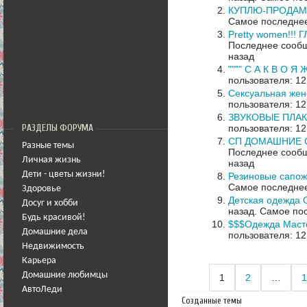
КУПЛЮ-ПРОДАМ д
Самое последнее
Pretty women!
Последнее сообщ
назад
"""" С А К В О Я
пользователя: 12
Сексуальная жен
пользователя: 12
ЗВУКОВЫЕ ПЛАКА
пользователя: 12
РАЗДЕЛЫ ФОРУМА
СП ДОМАШНИЕ 
Разные темы
Последнее сообщ
Личная жизнь
назад
Дети - цветы жизни!
Резиновые сапож
Самое последнее
Здоровье
Детская одежда 
Досуг и хобби
назад.
Самое пос
Будь красивой!
$$$Одежда Масте
Домашние дела
пользователя: 12
Недвижимость
Карьера
Домашние любимцы
1
2
…
1
АвтоЛеди
Созданные темы