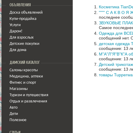
ОБЪЯВЛЕНИЯ
Косметика TianD
"""" С А К В О Я
Доска объявлений
последнее сообщ
Купи-продайка
ЗВУКОВЫЕ ПЛАКА
Услуги
Самое последнее
Даром!
Одежда для ВСЕЙ
сообщений нет.
С
Для взрослых
детская одежда Т
Детские покупки
сообщение: 13 ле
Для дома
М"А"Л"Я"В"К"А 
сообщение: 13 ле
ДАМСКИЙ КАТАЛОГ
Детский трикота
сообщение: 13 ле
Салоны красоты
товары Tupperwa
Медицина
,
аптеки
Фитнес и спорт
Магазины
Туризм и путешествия
Отдых и развлечения
Авто
Дети
Полезное
СТАТЬИ