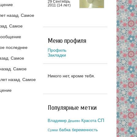
29 Сентябрь
бщение
2011 (14 лет)
лет назад.
Самое
азад.
Самое
сообщение
Меню профиля
ое последнее
Профиль
Закладки
азад.
Самое
назад.
Самое
Никого нет, кроме тебя.
лет назад.
Самое
щение
Популярные метки
СП
Владимир
Красота
Дешево
бабка
беременность
Сумки