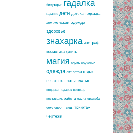
гадалка
бижутерия
дети
детская одежда
гадание
женская одежда
дом
здоровье
знахарка
инжграф
косметика
купить
магия
обувь
обучение
одежда
отдых
опт
оптом
печатные платы
платья
подарки
подарок
помощь
работа
поставщик
сауна
свадьба
трикотаж
секс
спорт
танцы
чертежи