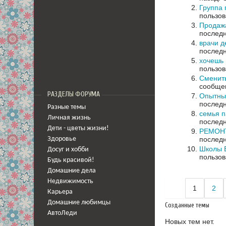
Группа
пользов
Продажа
последн
врачи д
последн
хочешь 
пользов
Сменит
сообщен
РАЗДЕЛЫ ФОРУМА
Опытны
последн
Разные темы
семья п
Личная жизнь
последн
Дети - цветы жизни!
РЕМОНТ 
последн
Здоровье
Школы В
Досуг и хобби
пользов
Будь красивой!
Домашние дела
Недвижимость
1
2
Карьера
Домашние любимцы
Созданные темы
АвтоЛеди
Новых тем нет.