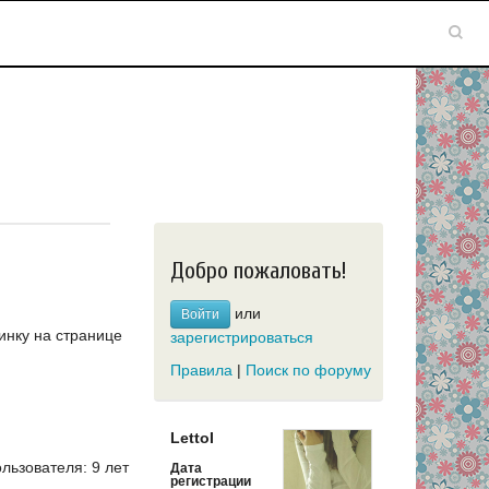
Добро пожаловать!
или
Войти
инку на странице
зарегистрироваться
Правила
|
Поиск по форуму
LettoI
ьзователя: 9 лет
Дата
регистрации