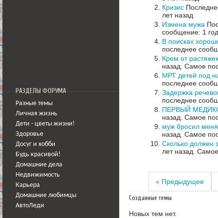
Кризис
Последнее
лет назад
Измена мужа
Пос
сообщение: 1 год
В поисках хорош
последнее сообщ
Крем от растяже
назад.
Самое пос
МРТ детей под н
последнее сообщ
РАЗДЕЛЫ ФОРУМА
Задержка речево
последнее сообщ
Разные темы
ПЕРВЫЙ МЕДИК
Личная жизнь
назад.
Самое пос
Дети - цветы жизни!
муж бросил меня 
назад.
Самое пос
Здоровье
Сколько должен 
Досуг и хобби
лет назад.
Самое
Будь красивой!
Домашние дела
Недвижимость
« Предыдущее
Карьера
Домашние любимцы
Созданные темы
АвтоЛеди
Новых тем нет.