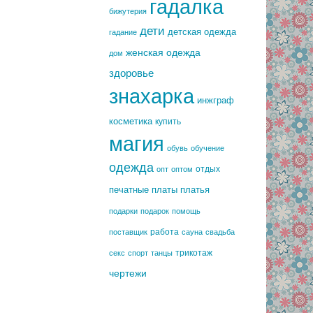
гадалка
бижутерия
дети
детская одежда
гадание
женская одежда
дом
здоровье
знахарка
инжграф
косметика
купить
магия
обувь
обучение
одежда
отдых
опт
оптом
печатные платы
платья
подарки
подарок
помощь
работа
поставщик
сауна
свадьба
трикотаж
секс
спорт
танцы
чертежи