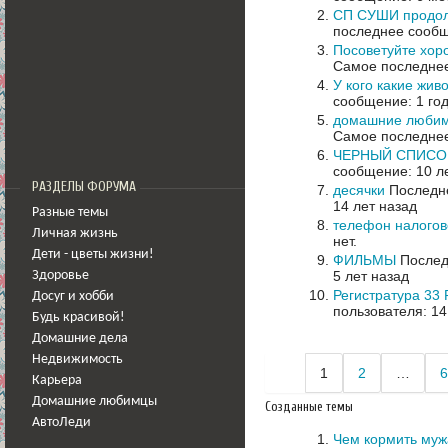
СП СУШИ продол
последнее сообщ
Посоветуйте хор
Самое последнее
У кого какие жив
сообщение: 1 год
домашние любим
Самое последнее
ЧЕРНЫЙ СПИСО
сообщение: 10 л
РАЗДЕЛЫ ФОРУМА
десячки
Последне
14 лет назад
Разные темы
телефон налогов
Личная жизнь
нет.
Дети - цветы жизни!
ФИЛЬМЫ
Послед
5 лет назад
Здоровье
Регистратура 33 
Досуг и хобби
пользователя: 14
Будь красивой!
Домашние дела
Недвижимость
1
2
…
6
Карьера
Домашние любимцы
Созданные темы
АвтоЛеди
Чем кормить муж