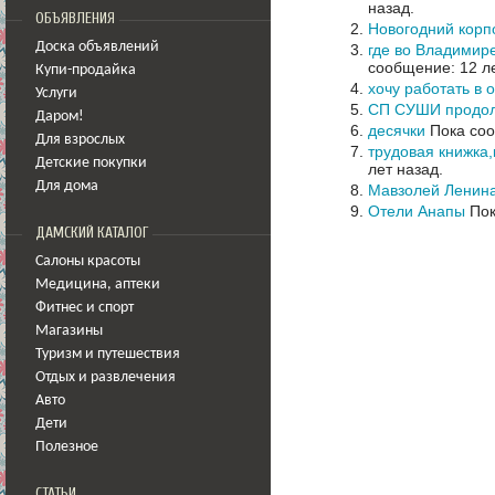
назад.
ОБЪЯВЛЕНИЯ
Новогодний корп
Доска объявлений
где во Владимир
сообщение: 12 ле
Купи-продайка
хочу работать в 
Услуги
СП СУШИ продол
Даром!
десячки
Пока соо
Для взрослых
трудовая книжка,
Детские покупки
лет назад.
Для дома
Мавзолей Ленин
Отели Анапы
Пок
ДАМСКИЙ КАТАЛОГ
Салоны красоты
Медицина
,
аптеки
Фитнес и спорт
Магазины
Туризм и путешествия
Отдых и развлечения
Авто
Дети
Полезное
СТАТЬИ