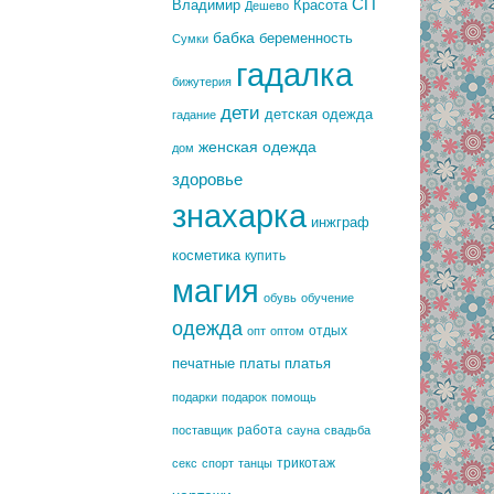
СП
Владимир
Красота
Дешево
бабка
беременность
Сумки
гадалка
бижутерия
дети
детская одежда
гадание
женская одежда
дом
здоровье
знахарка
инжграф
косметика
купить
магия
обувь
обучение
одежда
отдых
опт
оптом
печатные платы
платья
подарки
подарок
помощь
работа
поставщик
сауна
свадьба
трикотаж
секс
спорт
танцы