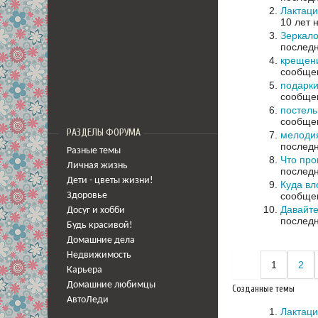
Лактац
10 лет 
Зеркало
последн
крещен
сообщен
подарки
сообщен
постель
сообщен
РАЗДЕЛЫ ФОРУМА
мелоди
последн
Разные темы
Что про
Личная жизнь
последн
Дети - цветы жизни!
Куда вл
сообщен
Здоровье
Давайте
Досуг и хобби
последн
Будь красивой!
Домашние дела
Недвижимость
1
2
Карьера
Домашние любимцы
Созданные темы
АвтоЛеди
Лактац