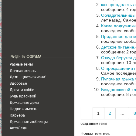
как преодолеть ле
сообщение: 4 го
Обладательницы 
лет назад.
Самое
Какие подгузники
последнее сообщ
Приданное для 
последнее сообщ
детское питание
сообщение: 2 го
РАЗДЕЛЫ ФОРУМА
Откуда берутся 
сообщение: 10 л
Разные темы
О прекращении г
Личная жизнь
Самое последнее
Дети - цветы жизни!
Пупочная грыжа 
последнее сообщ
Здоровье
Бездрожжевой х
Досуг и хобби
сообщение: 8 ле
Будь красивой!
Домашние дела
Недвижимость
1
2
…
8
Карьера
Домашние любимцы
Созданные темы
АвтоЛеди
Новых тем нет.