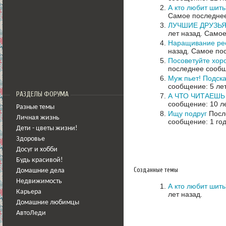
А кто любит шит
Самое последнее
ЛУЧШИЕ ДРУЗЬЯ
лет назад.
Самое
Наращивание рес
назад.
Самое пос
Посоветуйте хор
последнее сообщ
Муж пьет! Подск
сообщение: 5 ле
РАЗДЕЛЫ ФОРУМА
А ЧТО ЧИТАЕШЬ
сообщение: 10 л
Разные темы
Ищу подруг
После
Личная жизнь
сообщение: 1 год
Дети - цветы жизни!
Здоровье
Досуг и хобби
Будь красивой!
Созданные темы
Домашние дела
Недвижимость
А кто любит шит
Карьера
лет назад.
Домашние любимцы
АвтоЛеди