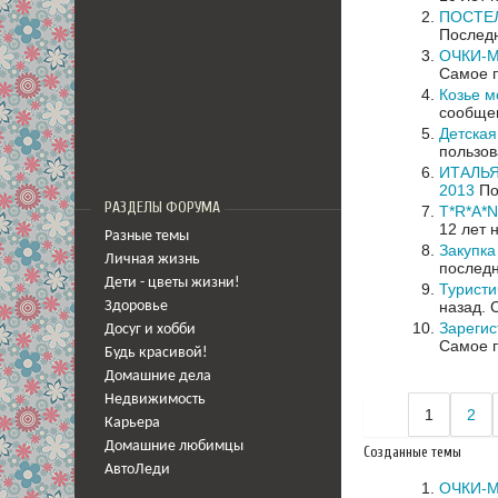
ПОСТЕЛ
Последн
ОЧКИ-М
Самое п
Козье м
сообщен
Детская
пользов
ИТАЛЬЯ
2013
По
РАЗДЕЛЫ ФОРУМА
T*R*A*N
12 лет 
Разные темы
Закупка 
Личная жизнь
последн
Дети - цветы жизни!
Туристи
назад.
Здоровье
Зареги
Досуг и хобби
Самое п
Будь красивой!
Домашние дела
Недвижимость
1
2
Карьера
Домашние любимцы
Созданные темы
АвтоЛеди
ОЧКИ-М