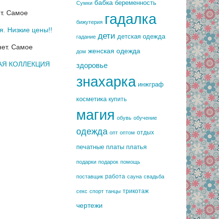
бабка
беременность
Сумки
т.
Самое
гадалка
бижутерия
. Низкие цены!!
дети
детская одежда
гадание
ет.
Самое
женская одежда
дом
ВАЯ КОЛЛЕКЦИЯ
здоровье
знахарка
инжграф
косметика
купить
магия
обувь
обучение
одежда
отдых
опт
оптом
печатные платы
платья
подарки
подарок
помощь
работа
поставщик
сауна
свадьба
трикотаж
секс
спорт
танцы
чертежи