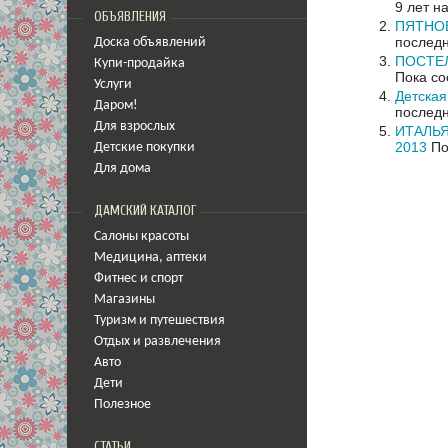
9 лет н
ОБЪЯВЛЕНИЯ
ПЯТНОВ
последн
Доска объявлений
ПОСТЕЛ
Купи-продайка
Пока со
Услуги
Детская
Даром!
последн
Для взрослых
ИТАЛЬЯ
2013
По
Детские покупки
Для дома
ДАМСКИЙ КАТАЛОГ
Салоны красоты
Медицина
,
аптеки
Фитнес и спорт
Магазины
Туризм и путешествия
Отдых и развлечения
Авто
Дети
Полезное
СТАТЬИ