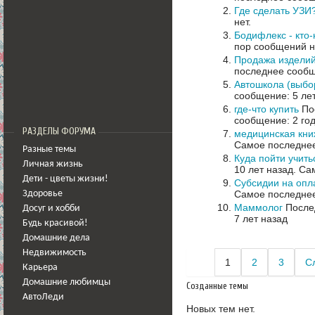
Где сделать УЗИ
нет.
Бодифлекс - кто
пор сообщений н
Продажа изделий
последнее сообщ
Автошкола (выбо
сообщение: 5 ле
где-что купить
Пос
сообщение: 2 го
РАЗДЕЛЫ ФОРУМА
медицинская кни
Самое последнее
Разные темы
Куда пойти учить
Личная жизнь
10 лет назад.
Сам
Дети - цветы жизни!
Субсидии на опл
Самое последнее
Здоровье
Маммолог
Послед
Досуг и хобби
7 лет назад
Будь красивой!
Домашние дела
Недвижимость
1
2
3
С
Карьера
Домашние любимцы
Созданные темы
АвтоЛеди
Новых тем нет.