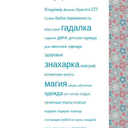
СП
Владимир
Красота
Дешево
бабка
беременность
Сумки
гадалка
бижутерия
дети
детская одежда
гадание
женская одежда
дом
здоровье
знахарка
инжграф
косметика
купить
магия
обувь
обучение
одежда
отдых
опт
оптом
печатные платы
платья
подарки
подарок
помощь
работа
поставщик
сауна
свадьба