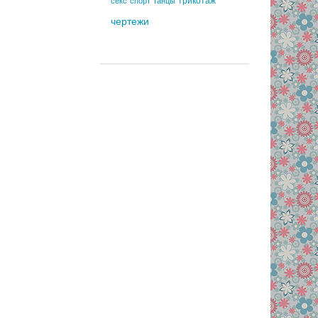
трикотаж
секс
спорт
танцы
чертежи