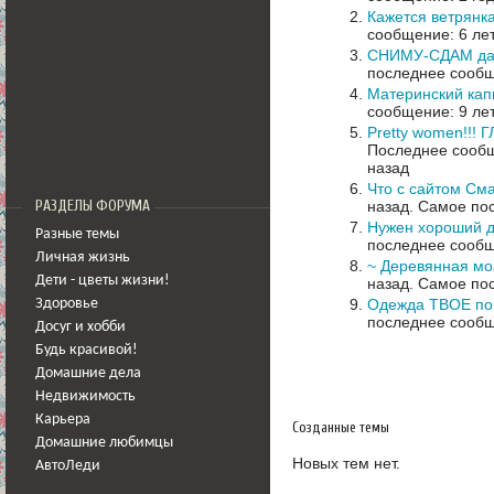
Кажется ветрянка
сообщение: 6 ле
СНИМУ-СДАМ дач
последнее сообщ
Материнский кап
сообщение: 9 ле
Pretty women!
Последнее сообщ
назад
Что с сайтом Сма
назад.
Самое пос
РАЗДЕЛЫ ФОРУМА
Нужен хороший д
Разные темы
последнее сообщ
Личная жизнь
~ Деревянная мо
Дети - цветы жизни!
назад.
Самое пос
Одежда ТВОЕ по 
Здоровье
последнее сообщ
Досуг и хобби
Будь красивой!
Домашние дела
Недвижимость
Карьера
Созданные темы
Домашние любимцы
Новых тем нет.
АвтоЛеди