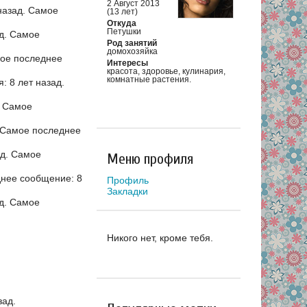
2 Август 2013
назад.
Самое
(13 лет)
Откуда
Петушки
д.
Самое
Род занятий
домохозяйка
ое последнее
Интересы
красота, здоровье, кулинария,
комнатные растения.
 8 лет назад.
.
Самое
Самое последнее
ад.
Самое
Меню профиля
нее сообщение: 8
Профиль
Закладки
д.
Самое
Никого нет, кроме тебя.
зад.