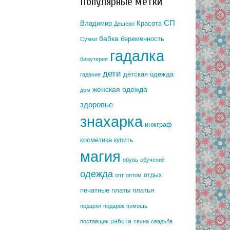
Популярные метки
СП
Владимир
Красота
Дешево
бабка
беременность
Сумки
гадалка
бижутерия
дети
детская одежда
гадание
женская одежда
дом
здоровье
знахарка
инжграф
косметика
купить
магия
обувь
обучение
одежда
отдых
опт
оптом
печатные платы
платья
подарки
подарок
помощь
работа
поставщик
сауна
свадьба