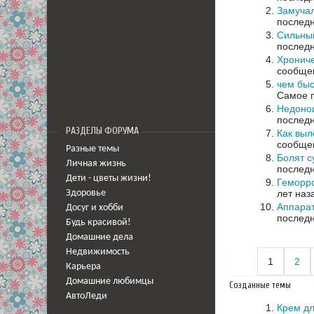
Замучал
последн
Сильный
последн
Хрониче
сообщен
чем быс
Самое п
Недоно
последн
РАЗДЕЛЫ ФОРУМА
Как выл
сообщен
Разные темы
Болят с
Личная жизнь
последн
Дети - цветы жизни!
Геморр
лет наз
Здоровье
Аппарат
Досуг и хобби
последн
Будь красивой!
Домашние дела
Недвижимость
1
2
Карьера
Домашние любимцы
Созданные темы
АвтоЛеди
Крем дл