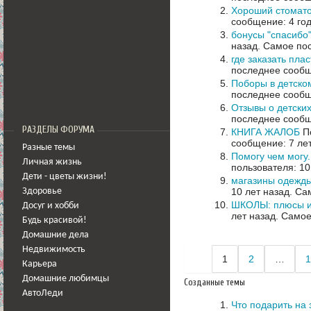
Хороший стомато
сообщение: 4 го
бонусы "спасибо"
назад.
Самое пос
где заказать пла
последнее сообщ
Поборы в детском
последнее сообщ
Отзывы о детских
последнее сообщ
РАЗДЕЛЫ ФОРУМА
КНИГА ЖАЛОБ
По
сообщение: 7 ле
Разные темы
Помогу чем могу
Личная жизнь
пользователя: 10
Дети - цветы жизни!
магазины одежды
10 лет назад.
Сам
Здоровье
ШКОЛЫ: плюсы и
Досуг и хобби
лет назад.
Самое
Будь красивой!
Домашние дела
Недвижимость
1
2
…
1
Карьера
Домашние любимцы
Созданные темы
АвтоЛеди
Что подарить на 