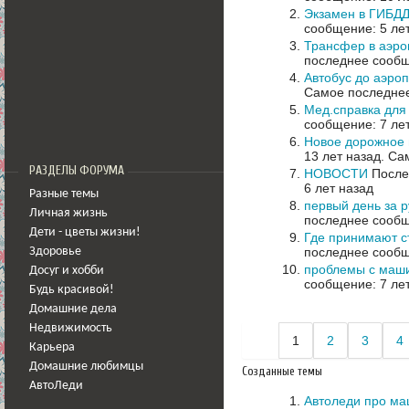
Экзамен в ГИБД
сообщение: 5 ле
Трансфер в аэроп
последнее сообщ
Автобус до аэро
Самое последнее
Мед.справка для
сообщение: 7 ле
Новое дорожное 
13 лет назад.
Сам
РАЗДЕЛЫ ФОРУМА
НОВОСТИ
Послед
6 лет назад
Разные темы
первый день за р
Личная жизнь
последнее сообщ
Дети - цветы жизни!
Где принимают 
последнее сообщ
Здоровье
проблемы с маш
Досуг и хобби
сообщение: 7 ле
Будь красивой!
Домашние дела
Недвижимость
1
2
3
4
Карьера
Домашние любимцы
Созданные темы
АвтоЛеди
Автоледи про ма