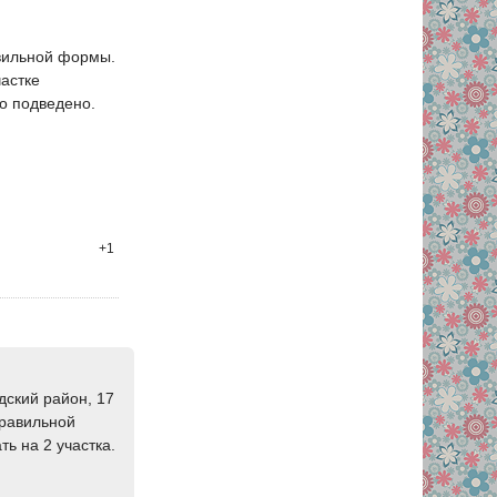
авильной формы.
частке
о подведено.
+1
дский район, 17
правильной
ь на 2 участка.