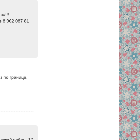
во!!!
е 8 962 087 81
з по границе,
одский район, 17