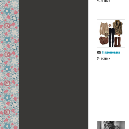
Участник
Паленовна
Участник