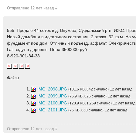
Отправлено 12 лет назад
#
555. Продаю 44 соток в д. Внуково, Суздальский р-н. ИЖС. Пр
Новый дом/баня в идеальном состоянии. 2 этажа. 32 кв.м. На у
фундамент под дом. Отличный подъезд, асфальт. Электричеств
Газ ведут в деревню. Цена 3500000 руб.
8-920-901-84-38
Файлы
IMG_2098.JPG
(101.6 KB, 842 скачано)
12 лет назад
IMG_2099.JPG
(75.9 KB, 826 скачано)
12 лет назад
IMG_2100.JPG
(128.9 KB, 1,259 скачано)
12 лет назад
IMG_2101.JPG
(75 KB, 860 скачано)
12 лет назад
Отправлено 12 лет назад
#