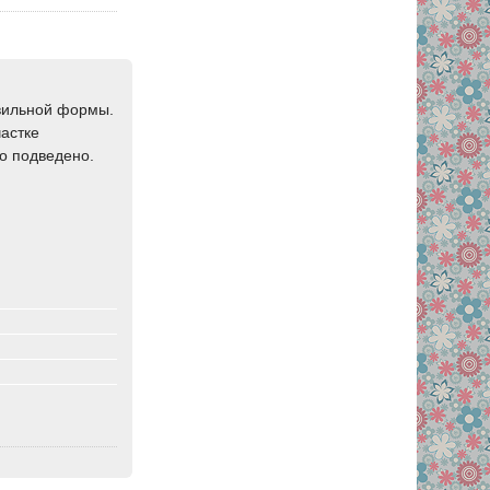
авильной формы.
частке
о подведено.