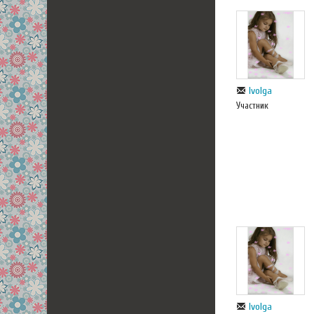
Ivolga
Участник
Ivolga