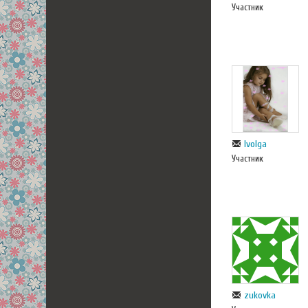
Участник
Ivolga
Участник
zukovka