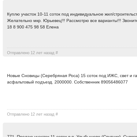
Куплю участок 10-11 соток под индивидуальное жил/строительст
Желательно мкр. Юрьевец!!! Рассмотрю все варианты!!! Звонит
18 8 900 475 98 58 Елена
Отправлено 12 лет назад
#
Новые Сновицы (Серебряная Роса) 15 соток под ИЖС, свет и га
асфальтовый подъезд. 2000000. Собственник 89056486077
Отправлено 12 лет назад
#
771. Продаю участок 11 соток в п. Улыбышево (Спутник), Судог