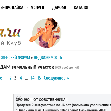
ПИ-ПРОДАЙКА
УСЛУГИ
ДАРОМ!
КАТАЛОГ
 ЖЕНСКИЙ ФОРУМ
»
НЕДВИЖИМОСТЬ
АМ земельный участок
(709 сообщений)
е
1
2
3
4
…
14
15
Следующее »
СРОЧНО!!!!ОТ СОБСТВЕННИКА!!!
Продется 2 зем.участока по 16 сот (возможно увеличение д
г.Владимир мкр. Никулино (Шепелево).Назначение ИЖС.