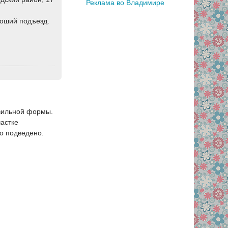
Реклама во Владимире
роший подъезд.
авильной формы.
частке
о подведено.