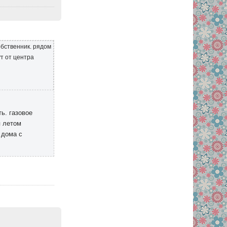
собственник. рядом
т от центра
ь. газовое
я летом
 дома с