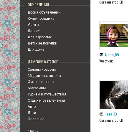
Организатор СП
ОБЪЯВЛЕНИЯ
Доска объявлений
Купи-продайка
Услуги
Даром!
Для взрослых
Детские покупки
Для дома
Alena_89
Участник
ДАМСКИЙ КАТАЛОГ
Салоны красоты
Медицина
,
аптеки
Фитнес и спорт
Магазины
Туризм и путешествия
Отдых и развлечения
Авто
Дети
Ната 33
Полезное
Организатор СП
СТАТЬИ