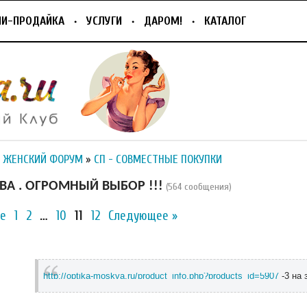
ПИ-ПРОДАЙКА
УСЛУГИ
ДАРОМ!
КАТАЛОГ
 ЖЕНСКИЙ ФОРУМ
»
СП - СОВМЕСТНЫЕ ПОКУПКИ
А . ОГРОМНЫЙ ВЫБОР !!!
(564 сообщения)
е
1
2
…
10
11
12
Следующее »
http://optika-moskva.ru/product_info.php?products_id=5907
-3 на 