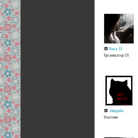
Ната 33
Организатор СП
zimyulia
Участник