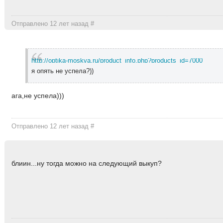
Отправлено 12 лет назад
#
http://optika-moskva.ru/product_info.php?products_id=7000
я опять не успела?))
ага,не успела)))
Отправлено 12 лет назад
#
блиин...ну тогда можно на следующий выкуп?