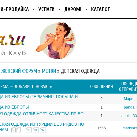
ПИ-ПРОДАЙКА
УСЛУГИ
ДАРОМ!
КАТАЛОГ
 ЖЕНСКИЙ ФОРУМ
»
МЕТКИ
» ДЕТСКАЯ ОДЕЖДА
ПОСЛЕД
ТЕМА —
ДОБАВИТЬ НОВУЮ »
СООБЩЕНИЯ
ОТПРАВИ
А ИЗ ЕВРОПЫ (ГЕРМАНИЯ, ПОЛЬША И
2
Марго_
ДА ИЗ ЕВРОПЫ
1
pandali
Я ОДЕЖДА ОТЛИЧНОГО КАЧЕСТВА ПР-ВО
1
anutka3
СКАЯ ОДЕЖДА ИЗ ТУРЦИИ БЕЗ РЯДОВ ПО
1565
marishk
НАМ
-
…
2
3
30
31
32