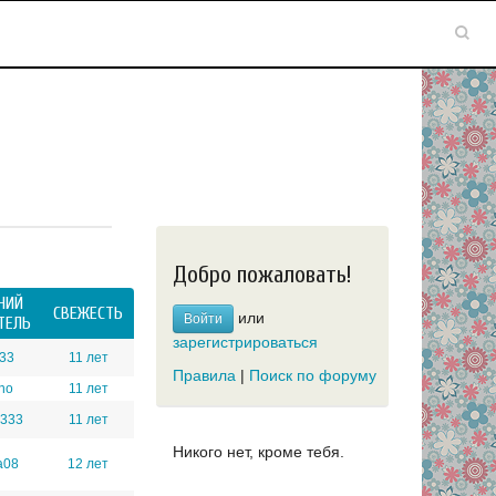
Добро пожаловать!
НИЙ
СВЕЖЕСТЬ
или
Войти
ТЕЛЬ
зарегистрироваться
33
11 лет
Правила
|
Поиск по форуму
no
11 лет
3333
11 лет
Никого нет, кроме тебя.
a08
12 лет