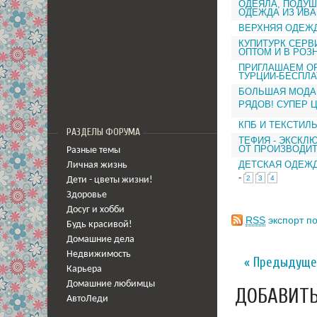
ОДЕЯЛА, ПОДУШ
ОДЕЖДА ИЗ ИВ
ВЕРХНЯЯ ОДЕЖД
КУПИТУРК СЕРВ
ОПТОМ И В РОЗ
ПРИГЛАШАЕМ ОР
ТУРЦИИ-БЕСПЛА
БОЛЬШАЯ МОДА 
РЯДОВ! СУПЕР 
КПБ И ТЕКСТИЛ
РАЗДЕЛЫ ФОРУМА
ТЕФИЯ - ЭКСКЛ
ОТ ПРОИЗВОДИТ
Разные темы
ДЕТСКАЯ ОДЕЖД
Личная жизнь
-
2
3
4
Дети - цветы жизни!
Здоровье
Досуг и хобби
RSS
экспорт по
Будь красивой!
Домашние дела
Недвижимость
« Предыдуще
Карьера
Домашние любимцы
ДОБАВИТЬ
АвтоЛеди