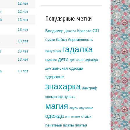
12 лет
т
12 лет
Популярные метки
rk
13 лет
13 лет
СП
Владимир
Красота
Дешево
бабка
беременность
Сумки
a
13 лет
гадалка
бижутерия
0
13 лет
дети
детская одежда
13 лет
гадание
женская одежда
дом
а
13 лет
здоровье
знахарка
инжграф
косметика
купить
магия
обувь
обучение
одежда
отдых
опт
оптом
печатные платы
платья