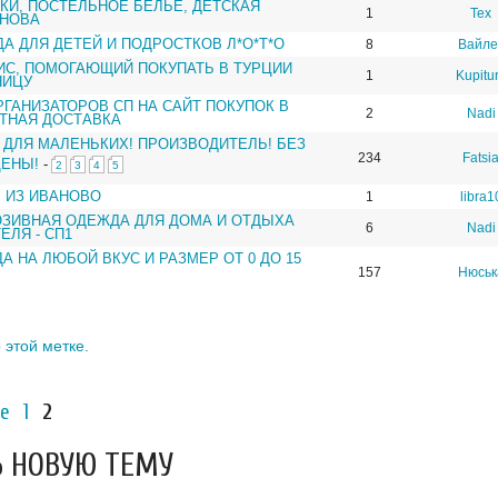
КИ, ПОСТЕЛЬНОЕ БЕЛЬЕ, ДЕТСКАЯ
1
Tex
АНОВА
А ДЛЯ ДЕТЕЙ И ПОДРОСТКОВ Л*О*Т*О
8
Вайле
ИС, ПОМОГАЮЩИЙ ПОКУПАТЬ В ТУРЦИИ
1
Kupitu
НИЦУ
ГАНИЗАТОРОВ СП НА САЙТ ПОКУПОК В
2
Nadi
ТНАЯ ДОСТАВКА
ДЛЯ МАЛЕНЬКИХ! ПРОИЗВОДИТЕЛЬ! БЕЗ
234
Fatsi
ЦЕНЫ!
-
2
3
4
5
Ь ИЗ ИВАНОВО
1
libra1
ЮЗИВНАЯ ОДЕЖДА ДЛЯ ДОМА И ОТДЫХА
6
Nadi
ЕЛЯ - СП1
А НА ЛЮБОЙ ВКУС И РАЗМЕР ОТ 0 ДО 15
157
Нюськ
 этой метке.
е
1
2
 НОВУЮ ТЕМУ