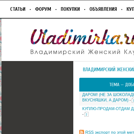
СТАТЬИ
ФОРУМ
ПОКУПКИ
ОБЪЯВЛЕНИЯ
КУ
ВЛАДИМИРСКИЙ ЖЕНСКИ
ТЕМА —
ДОБ
ДАРОМ! (НЕ ЗА ШОКОЛАД
ВКУСНЯШКИ, А ДАРОМ)
-
КУПЛЮ-ПРОДАМ-ОТДАМ Д
-
2
RSS
экспорт по этой мет