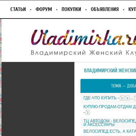
СТАТЬИ
ФОРУМ
ПОКУПКИ
ОБЪЯВЛЕНИЯ
КУ
ВЛАДИМИРСКИЙ ЖЕНСКИ
ТЕМА —
ДОБ
ГДЕ-ЧТО КУПИТЬ
-
…
2
3
КУПЛЮ-ПРОДАМ-ОТДАМ Д
-
2
ТЦ АВТОДОМ - ВЕЛОСИПЕ
И АКСЕССУАРЫ
ВЕЛОСИПЕД ЕСТЬ, А КАТА