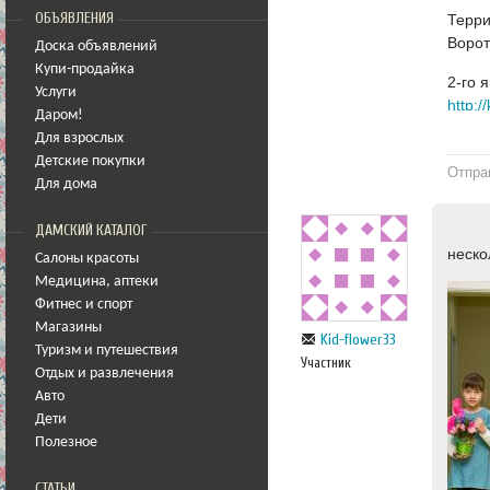
ОБЪЯВЛЕНИЯ
Терри
Ворот
Доска объявлений
Купи-продайка
2-го 
Услуги
http:/
Даром!
Для взрослых
Детские покупки
Отпра
Для дома
ДАМСКИЙ КАТАЛОГ
неско
Салоны красоты
Медицина
,
аптеки
Фитнес и спорт
Магазины
Kid-flower33
Туризм и путешествия
Участник
Отдых и развлечения
Авто
Дети
Полезное
СТАТЬИ